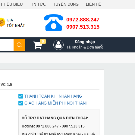
 TIÊU BIỂU
TIN TỨC
TUYỂN DỤNG
LIÊN HỆ
0972.888.247
0907.513.315
0
Đăng nhập
Tài khoản & Đơn hàng
 VC-1.5
THANH TOÁN KHI NHẬN HÀNG
GIAO HÀNG MIỄN PHÍ NỘI THÀNH
HỖ TRỢ ĐẶT HÀNG QUA ĐIỆN THOẠI:
Hotline:
0972.888.247 - 0907.513.315
Địa chỉ 1:
Số 82 Ngõ 651 Minh Khai - Hai Bà