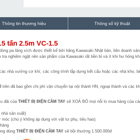
Thông tin thương hiệu
Thông số kỹ thuật
.5 tấn 2.5m VC-1.5
dòng pa lăng xích được thiết kế bởi hãng Kawasaki Nhật bản, liên doanh sản
m tra nghiêm ngặt nên sản phẩm của Kawasaki rất bền bỉ và ít khi hư hỏng kh
ác nhà xưởng cơ khí, các công trình lắp dựng kết cấu hoặc các nhà kho, b
5
trên đã bao gồm chi phí vận chuyển tại nội thành HN, ngoại thành và các k
ưu đãi của
THIẾT BỊ ĐIỆN CẦM TAY
sẽ XOÁ BỎ mọi nỗi lo mua hàng của cá
 nhà sản xuất)
 móc (chú ý không áp dụng với vật tư phụ, tiêu hao).
 hàng
hông đúng
THIẾT BỊ ĐIỆN CẦM TAY
sẽ bồi thường 1.500.000đ