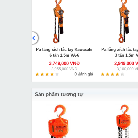
o tay Kawasaki
Pa lăng xích lắc tay Kawasaki
Pa lăng xích lắc t
m VC-2
6 tấn 1.5m VA-6
3 tấn 1.5m 
000 VNĐ
3,749,000 VNĐ
2,949,000 
00 VNĐ
3,955,000 VNĐ
3,100,000 
0 đánh giá
0 đánh giá
Sản phẩm tương tự