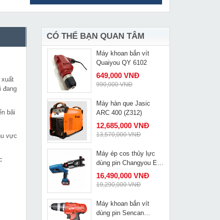
Kích thủy lực 5 tấn
MUA NGAY
Changyou FPY 5
1,190,000 VNĐ
1,425,000 VNĐ
CÓ THỂ BẠN QUAN TÂM
Máy khoan bắn vít
MUA NGAY
Quaiyou QY 6102
649,000 VNĐ
 xuất
990,000 VNĐ
i đang
Máy hàn que Jasic
MUA NGAY
ến bãi
ARC 400 (Z312)
12,685,000 VNĐ
13,570,000 VNĐ
hu vực
Máy ép cos thủy lực
MUA NGAY
c
dùng pin Changyou EZ-
630
16,490,000 VNĐ
19,290,000 VNĐ
Máy khoan bắn vít
MUA NGAY
dùng pin Sencan