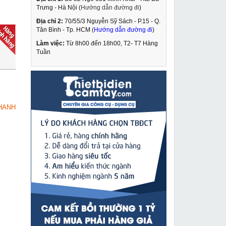
Trưng - Hà Nội (
Hướng dẫn đường đi
)
Địa chỉ 2:
70/55/3 Nguyễn Sỹ Sách - P.15 - Q.
Máy ép cốt thủy lực
Tân Bình - Tp. HCM (
Hướng dẫn đường đi
)
dùng pin Changyou EZ-
300S
Làm việc:
Từ 8h00 đến 18h00, T2- T7 Hàng
8,590,000 VNĐ
Tuần
10,200,000 VNĐ
Kích ren cơ khí 20 tấn
MUA NGAY
QL-20T
1,529,000 VNĐ
HANH
2,160,000 VNĐ
Máy khoan từ cao cấp
MUA NGAY
Cayken SCY-2300E
10,190,000 VNĐ
11,940,000 VNĐ
Máy hàn Mig Jasic Mig
MUA NGAY
500 N388
29,109,000 VNĐ
30,310,000 VNĐ