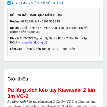
GIAO HÀNG MIỄN PHÍ NỘI THÀNH
HỖ TRỢ ĐẶT HÀNG QUA ĐIỆN THOẠI:
Hotline:
0972.888.247 - 0907.513.315
Địa chỉ 1:
Số 82 Ngõ 651 Minh Khai - Hai Bà Trưng - Hà Nội
(
Hướng dẫn đường đi
)
Địa chỉ 2:
70/55/3 Nguyễn Sỹ Sách - P.15 - Q. Tân Bình - Tp.
HCM (
Hướng dẫn đường đi
)
Làm việc:
Từ 8h00 đến 18h00, T2- T7 Hàng Tuần
Giới thiệu
Pa lăng xích kéo tay Kawasaki 2 tấn
3m VC-2
Pa lăng xích kéo tay Kawasaki 2 tấn 3m VC-2
là dòng pa lăng
xích được thiết kế bởi hãng Kawasaki Nhật bản, liên doanh sản