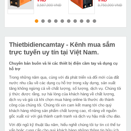
Đ
3,587,000 VNĐ
3,750,000 VNĐ
MUA NGAY
MUA NGAY
Thietbidiencamtay
- Kênh mua sắm
trực tuyến uy tín tại Việt Nam.
Chuyên bán buôn và lẻ các thiết bị điện cầm tay và dụng cụ
hỗ trợ
Trong những năm qua, cùng với đà phát triển và đổi mới của đất
nước nhu cầu về các dụng cụ hỗ trợ trong xây dựng, sản xuất
tăng không ngừng cả về chất lượng, số lượng, dịch vụ. Chúng tôi
ý thức được rằng, sự hài lòng của khách hàng về chất lượng,
dịch vụ và giá cả khi chọn mua hàng online là thước đo thành
công của chúng tôi. Chúng tôi xin cam kết mang tới cho quý
khách hàng những sản phẩm chất lượng cao, rõ ràng về nguồn
gốc xuất xứ với giá thành cạnh tranh và dịch vụ hậu mãi chu đáo.
Với đội ngũ kỹ thuật lâu năm, hiểu nghề chúng tôi tự tin có thể tư
vấn hoặc cung cấp cho quý khách hàng những thông tin hữu ích