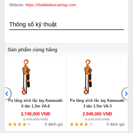
Website:
https://thietbidiencamtay.com
Thông số kỹ thuật
Sản phẩm cùng hãng
Pa lăng xích lắc tay Kawasaki
Pa lăng xích lắc tay Kawasaki
6 tấn 1.5m VA-6
3 tấn 1.5m VA-3
3,749,000 VNĐ
2,949,000 VNĐ
3,955,000 VNĐ
3,100,000 VNĐ
á
0 đánh giá
0 đánh giá