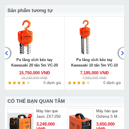
Sản phẩm tương tự
Pa lăng xích kéo tay
Pa lăng xích kéo tay
Kawasaki 20 tấn 5m VC-20
Kawasaki 10 tấn 5m VC-10
15,750,000 VNĐ
7,185,000 VNĐ
16,240,000 VNĐ
7,580,000 VNĐ
á
0 đánh giá
0 đánh giá
CÓ THỂ BẠN QUAN TÂM
Máy hàn que
Máy hàn que
Jasic ZX7-250
Oshima S Mos
K
250
3,249,000
3,650,000
VNĐ
VNĐ