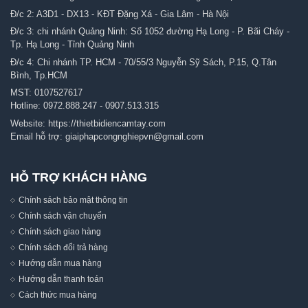
Đ/c 2: A3D1 - DX13 - KĐT Đặng Xá - Gia Lâm - Hà Nội
Đ/c 3: chi nhánh Quảng Ninh: Số 1052 đường Hạ Long - P. Bãi Cháy -
Tp. Hạ Long - Tỉnh Quảng Ninh
Đ/c 4: Chi nhánh TP. HCM - 70/55/3 Nguyễn Sỹ Sách, P.15, Q.Tân
Bình, Tp.HCM
MST: 0107527617
Hotline:
0972.888.247
-
0907.513.315
Website:
https://thietbidiencamtay.com
Email hỗ trợ:
giaiphapcongnghiepvn@gmail.com
HỖ TRỢ KHÁCH HÀNG
Chính sách bảo mật thông tin
Chính sách vận chuyển
Chính sách giao hàng
Chính sách đổi trả hàng
Hướng dẫn mua hàng
Hướng dẫn thanh toán
Cách thức mua hàng