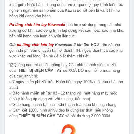
xuất giữa Nhật bản - Trung quốc, vượt qua mọi quy trình kiểm tra
nghiêm ngặt nên sản phẩm của Kawasaki rất bền bỉ và ít khi hư
hỏng khi đang vận hành.
Pa lăng xích kéo tay Kawasaki
phù hợp sử dụng trong các nhà
xưởng cơ khí, các công trình lắp dựng kết cấu hoặc các nhà kho,
bến bãi hàng hóa luân chuyển liên tục.
Giá
pa lăng xích kéo tay
Kawasaki 2 tấn 3m VC-2
trên đã bao
gồm chi phí vận chuyển tại nội thành HN, ngoại thành và các khu
vực khác vui lòng liên hệ để biết thêm chi tiết.
🏆Quảng cáo thì ai nói chẳng hay Các chính sách siêu ưu đãi
của
THIẾT BỊ ĐIỆN CẦM TAY
sẽ XOÁ BỎ mọi nỗi lo mua hàng
của các anh/chị:
✅7 ngày miễn phí đổi trả - Hoàn tiền ngay 100% (Lỗi của nhà sản
xuất)
✅Bảo hành
miễn phí
từ 03 - 12 tháng với mặt hàng máy móc
(chú ý không áp dụng với vật tư phụ, tiêu hao).
✅Giao hàng nhanh tại nhà - Chỉ thanh toán sau khi nhận hàng
✅Cam kết 100% hình ảnh/video là đúng sự thật, nếu không
đúng
THIẾT BỊ ĐIỆN CẦM TAY
sẽ bồi thường 2.000.000đ