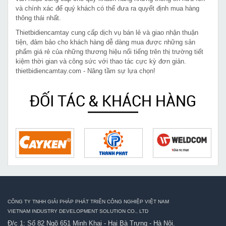
và chính xác để quý khách có thể đưa ra quyết định mua hàng
thông thái nhất.
Thietbidiencamtay cung cấp dịch vụ bán lẻ và giao nhận thuận
tiện, đảm bảo cho khách hàng dễ dàng mua được những sản
phẩm giá rẻ của những thương hiệu nổi tiếng trên thị trường tiết
kiệm thời gian và công sức với thao tác cực kỳ đơn giản.
thietbidiencamtay.com - Nâng tầm sự lựa chọn!
ĐỐI TÁC & KHÁCH HÀNG
CÔNG TY TNHH GIẢI PHÁP PHÁT TRIỂN CÔNG NGHIỆP VIỆT NAM
VIETNAM INDUSTRY DEVELOPMENT SOLUTION CO., LTD
Đ/c 1: Số 82 Ngõ 651 Minh Khai - Hai Bà Trưng - Hà Nội.