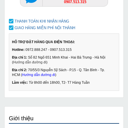
0907.513.315
THANH TOÁN KHI NHẬN HÀNG
GIAO HÀNG MIỄN PHÍ NỘI THÀNH
HỖ TRỢ ĐẶT HÀNG QUA ĐIỆN THOẠI:
Hotline:
0972.888.247 - 0907.513.315
Địa chỉ 1:
Số 82 Ngõ 651 Minh Khai - Hai Bà Trưng - Hà Nội
(
Hướng dẫn đường đi
)
Địa chỉ 2:
70/55/3 Nguyễn Sỹ Sách - P.15 - Q. Tân Bình - Tp.
HCM (
Hướng dẫn đường đi
)
Làm việc:
Từ 8h00 đến 18h00, T2- T7 Hàng Tuần
Giới thiệu