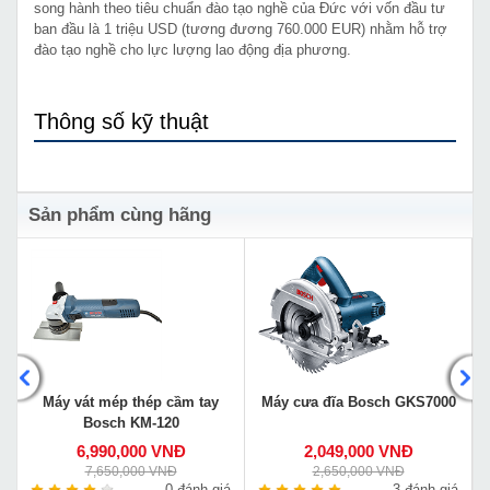
song hành theo tiêu chuẩn đào tạo nghề của Đức với vốn đầu tư
ban đầu là 1 triệu USD (tương đương 760.000 EUR) nhằm hỗ trợ
đào tạo nghề cho lực lượng lao động địa phương.
Thông số kỹ thuật
Sản phẩm cùng hãng
Máy vát mép thép cầm tay
Máy cưa đĩa Bosch GKS7000
Bosch KM-120
6,990,000 VNĐ
2,049,000 VNĐ
7,650,000 VNĐ
2,650,000 VNĐ
á
0 đánh giá
3 đánh giá