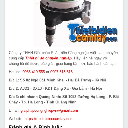
Công ty TNHH Giải pháp Phát triển Công nghiệp Việt nam chuyên
cung cấp
Thiết bị đo chuyên nghiệp
.
Hãy liên hệ ngay với
chúng tôi để được báo giá , giao hàng tận nơi, bảo hành dài hạn.
Hotline:
0965.419.555
or
0907.513.315
Đ/c 1: Số 82 Ngõ 651 Minh Khai - Hai Bà Trưng - Hà Nội.
Đ/c 2: A3D1 - DX13 - KĐT Đặng Xá - Gia Lâm - Hà Nội
Đ/c 3: chi nhánh Quảng Ninh: Số 1052 đường Hạ Long - P. Bãi
Cháy - Tp. Hạ Long - Tỉnh Quảng Ninh
Email:
giaiphapcongnghiepvn@gmail.com
Website:
https://thietbidiencamtay.com
Đánh giá & Bình luận