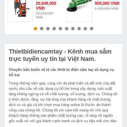
KCY-65/2WD
KD01-100B
Đ
20,649,000
959,000 VNĐ
VNĐ
Đ
1,155,000 VNĐ
22,190,000
VNĐ
MUA NGAY
MUA NGAY
Thietbidiencamtay
- Kênh mua sắm
trực tuyến uy tín tại Việt Nam.
Chuyên bán buôn và lẻ các thiết bị điện cầm tay và dụng cụ
hỗ trợ
Trong những năm qua, cùng với đà phát triển và đổi mới của đất
nước nhu cầu về các dụng cụ hỗ trợ trong xây dựng, sản xuất
tăng không ngừng cả về chất lượng, số lượng, dịch vụ. Chúng tôi
ý thức được rằng, sự hài lòng của khách hàng về chất lượng,
dịch vụ và giá cả khi chọn mua hàng online là thước đo thành
công của chúng tôi. Chúng tôi xin cam kết mang tới cho quý
khách hàng những sản phẩm chất lượng cao, rõ ràng về nguồn
gốc xuất xứ với giá thành cạnh tranh và dịch vụ hậu mãi chu đáo.