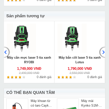
Sản phẩm tương tự
L
Máy cân mực laser 5 tia xanh
Máy bắn cốt laser 5 tia xanh
RYOBI
Lotus
1,749,000 VNĐ
1,790,000 VNĐ
2,490,000 VNĐ
2,550,000 VNĐ
á
0 đánh giá
0 đánh giá
CÓ THỂ BẠN QUAN TÂM
Máy khoan từ
Máy mài
có taro Cayken
Kynko S1M-