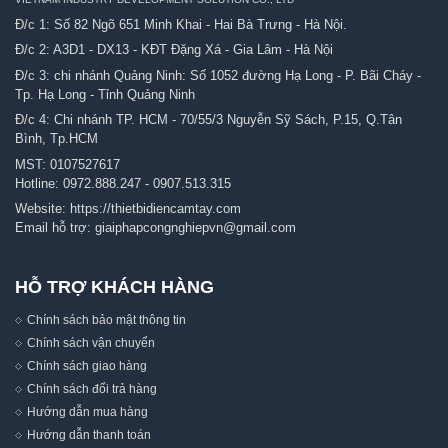
Đ/c 1: Số 82 Ngõ 651 Minh Khai - Hai Bà Trưng - Hà Nội.
Đ/c 2: A3D1 - DX13 - KĐT Đặng Xá - Gia Lâm - Hà Nội
Đ/c 3: chi nhánh Quảng Ninh: Số 1052 đường Hạ Long - P. Bãi Cháy -
Tp. Hạ Long - Tỉnh Quảng Ninh
Đ/c 4: Chi nhánh TP. HCM - 70/55/3 Nguyễn Sỹ Sách, P.15, Q.Tân
Bình, Tp.HCM
MST: 0107527617
Hotline:
0972.888.247
-
0907.513.315
Website:
https://thietbidiencamtay.com
Email hỗ trợ:
giaiphapcongnghiepvn@gmail.com
HỖ TRỢ KHÁCH HÀNG
Chính sách bảo mật thông tin
Chính sách vận chuyển
Chính sách giao hàng
Chính sách đổi trả hàng
Hướng dẫn mua hàng
Hướng dẫn thanh toán