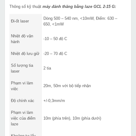
Thông số kỹ thuật
máy đánh thăng bằng laze GCL 2-15 G:
Dòng 500 – 540 nm, <10mW, Điểm: 630 –
Đi-ốt laser
650, <1mW
Nhiệt độ vận
-10 – 50 độ C
hành
Nhiệt độ lưu giữ
-20 – 70 độ C
Số lượng tia
2 tia
laser
Phạm vi làm
20m, 50m với bộ tiếp nhận
việc
Độ chính xác
+/-0,3mm/m
Phạm vi làm
việc của điểm
10m (phía trên), 10m (phía dưới)
laze
Khoảng tự lấy