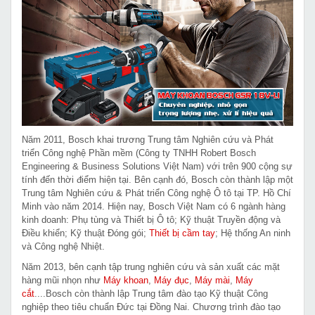
Năm 2011, Bosch khai trương Trung tâm Nghiên cứu và Phát
triển Công nghệ Phần mềm (Công ty TNHH Robert Bosch
Engineering & Business Solutions Việt Nam) với trên 900 cộng sự
tính đến thời điểm hiện tại. Bên cạnh đó, Bosch còn thành lập một
Trung tâm Nghiên cứu & Phát triển Công nghệ Ô tô tại TP. Hồ Chí
Minh vào năm 2014. Hiện nay, Bosch Việt Nam có 6 ngành hàng
kinh doanh: Phụ tùng và Thiết bị Ô tô; Kỹ thuật Truyền động và
Điều khiển; Kỹ thuật Đóng gói;
Thiết bị cầm tay
; Hệ thống An ninh
và Công nghệ Nhiệt.
Năm 2013, bên cạnh tập trung nghiên cứu và sản xuất các mặt
hàng mũi nhọn như
Máy khoan
,
Máy đục
,
Máy mài
,
Máy
cắt
....Bosch còn thành lập Trung tâm đào tạo Kỹ thuật Công
nghiệp theo tiêu chuẩn Đức tại Đồng Nai. Chương trình đào tạo