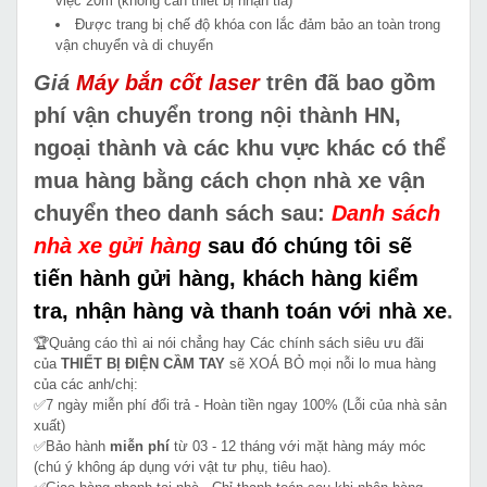
việc 20m (không cần thiết bị nhận tia)
Được trang bị chế độ khóa con lắc đảm bảo an toàn trong
vận chuyển và di chuyển
Giá
Máy bắn cốt laser
trên đã bao gồm
phí vận chuyển trong nội thành HN,
ngoại thành và các khu vực khác có thể
mua hàng bằng cách chọn nhà xe vận
chuyển theo danh sách sau:
Danh sách
nhà xe gửi hàng
sau đó chúng tôi sẽ
tiến hành gửi hàng, khách hàng kiểm
tra, nhận hàng và thanh toán với nhà xe
.
🏆Quảng cáo thì ai nói chẳng hay Các chính sách siêu ưu đãi
của
THIẾT BỊ ĐIỆN CẦM TAY
sẽ XOÁ BỎ mọi nỗi lo mua hàng
của các anh/chị:
✅7 ngày miễn phí đổi trả - Hoàn tiền ngay 100% (Lỗi của nhà sản
xuất)
✅Bảo hành
miễn phí
từ 03 - 12 tháng với mặt hàng máy móc
(chú ý không áp dụng với vật tư phụ, tiêu hao).