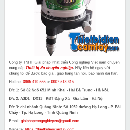
Công ty TNHH Giải pháp Phát triển Công nghiệp Việt nam chuyên
cung cấp
Thiết bị đo chuyên nghiệp
.
Hãy liên hệ ngay với
chúng tôi để được báo giá , giao hàng tận nơi, bảo hành dài hạn.
Hotline:
0965.419.555
or
0907.513.315
Đ/c 1: Số 82 Ngõ 651 Minh Khai - Hai Bà Trưng - Hà Nội.
Đ/c 2: A3D1 - DX13 - KĐT Đặng Xá - Gia Lâm - Hà Nội
Đ/c 3: chi nhánh Quảng Ninh: Số 1052 đường Hạ Long - P. Bãi
Cháy - Tp. Hạ Long - Tỉnh Quảng Ninh
Email:
giaiphapcongnghiepvn@gmail.com
Website:
https://thietbidiencamtay.com