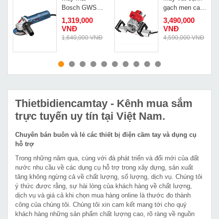
Bosch GWS
gạch men cao
900-100
cấp CZ-105
1,319,000
3,490,000
VNĐ
VNĐ
Đ
1,640,000 VNĐ
4,590,000 VNĐ
MUA NGAY
MUA NGAY
Thietbidiencamtay
- Kênh mua sắm
trực tuyến uy tín tại Việt Nam.
Chuyên bán buôn và lẻ các thiết bị điện cầm tay và dụng cụ
hỗ trợ
Trong những năm qua, cùng với đà phát triển và đổi mới của đất
nước nhu cầu về các dụng cụ hỗ trợ trong xây dựng, sản xuất
tăng không ngừng cả về chất lượng, số lượng, dịch vụ. Chúng tôi
ý thức được rằng, sự hài lòng của khách hàng về chất lượng,
dịch vụ và giá cả khi chọn mua hàng online là thước đo thành
công của chúng tôi. Chúng tôi xin cam kết mang tới cho quý
khách hàng những sản phẩm chất lượng cao, rõ ràng về nguồn