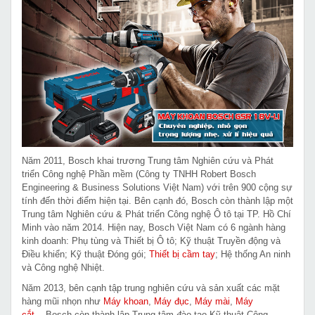
Năm 2011, Bosch khai trương Trung tâm Nghiên cứu và Phát
triển Công nghệ Phần mềm (Công ty TNHH Robert Bosch
Engineering & Business Solutions Việt Nam) với trên 900 cộng sự
tính đến thời điểm hiện tại. Bên cạnh đó, Bosch còn thành lập một
Trung tâm Nghiên cứu & Phát triển Công nghệ Ô tô tại TP. Hồ Chí
Minh vào năm 2014. Hiện nay, Bosch Việt Nam có 6 ngành hàng
kinh doanh: Phụ tùng và Thiết bị Ô tô; Kỹ thuật Truyền động và
Điều khiển; Kỹ thuật Đóng gói;
Thiết bị cầm tay
; Hệ thống An ninh
và Công nghệ Nhiệt.
Năm 2013, bên cạnh tập trung nghiên cứu và sản xuất các mặt
hàng mũi nhọn như
Máy khoan
,
Máy đục
,
Máy mài
,
Máy
cắt
....Bosch còn thành lập Trung tâm đào tạo Kỹ thuật Công