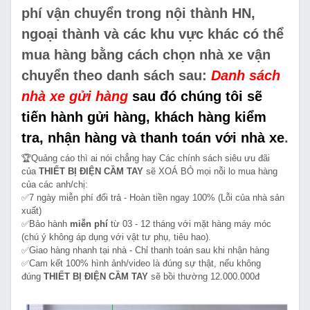
phí vận chuyển trong nội thành HN,
ngoại thành và các khu vực khác có thể
mua hàng bằng cách chọn nhà xe vận
chuyển theo danh sách sau:
Danh sách
nhà xe gửi hàng
sau đó chúng tôi sẽ
tiến hành gửi hàng, khách hàng kiểm
tra, nhận hàng và thanh toán với nhà xe
.
🏆Quảng cáo thì ai nói chẳng hay Các chính sách siêu ưu đãi
của
THIẾT BỊ ĐIỆN CẦM TAY
sẽ XOÁ BỎ mọi nỗi lo mua hàng
của các anh/chị:
✅7 ngày miễn phí đổi trả - Hoàn tiền ngay 100% (Lỗi của nhà sản
xuất)
✅Bảo hành
miễn phí
từ 03 - 12 tháng với mặt hàng máy móc
(chú ý không áp dụng với vật tư phụ, tiêu hao).
✅Giao hàng nhanh tại nhà - Chỉ thanh toán sau khi nhận hàng
✅Cam kết 100% hình ảnh/video là đúng sự thật, nếu không
đúng
THIẾT BỊ ĐIỆN CẦM TAY
sẽ bồi thường 12.000.000đ