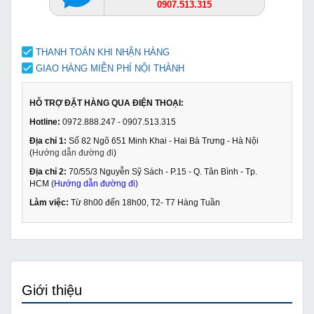
0907.513.315
THANH TOÁN KHI NHẬN HÀNG
GIAO HÀNG MIỄN PHÍ NỘI THÀNH
HỖ TRỢ ĐẶT HÀNG QUA ĐIỆN THOẠI:
Hotline:
0972.888.247 - 0907.513.315
Địa chỉ 1:
Số 82 Ngõ 651 Minh Khai - Hai Bà Trưng - Hà Nội
(
Hướng dẫn đường đi
)
Địa chỉ 2:
70/55/3 Nguyễn Sỹ Sách - P.15 - Q. Tân Bình - Tp.
HCM (
Hướng dẫn đường đi
)
Làm việc:
Từ 8h00 đến 18h00, T2- T7 Hàng Tuần
Giới thiệu