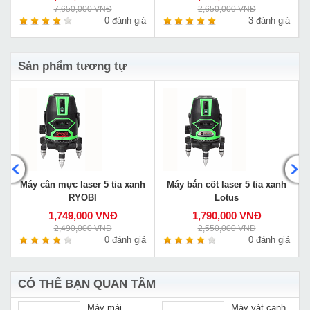
7,650,000 VNĐ
2,650,000 VNĐ
á
0 đánh giá
3 đánh giá
Sản phẩm tương tự
L
Máy cân mực laser 5 tia xanh
Máy bắn cốt laser 5 tia xanh
RYOBI
Lotus
1,749,000 VNĐ
1,790,000 VNĐ
2,490,000 VNĐ
2,550,000 VNĐ
á
0 đánh giá
0 đánh giá
CÓ THỂ BẠN QUAN TÂM
Máy mài
Máy vát cạnh