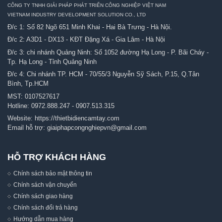
CÔNG TY TNHH GIẢI PHÁP PHÁT TRIỂN CÔNG NGHIỆP VIỆT NAM
VIETNAM INDUSTRY DEVELOPMENT SOLUTION CO., LTD
Đ/c 1: Số 82 Ngõ 651 Minh Khai - Hai Bà Trưng - Hà Nội.
Đ/c 2: A3D1 - DX13 - KĐT Đặng Xá - Gia Lâm - Hà Nội
Đ/c 3: chi nhánh Quảng Ninh: Số 1052 đường Hạ Long - P. Bãi Cháy -
Tp. Hạ Long - Tỉnh Quảng Ninh
Đ/c 4: Chi nhánh TP. HCM - 70/55/3 Nguyễn Sỹ Sách, P.15, Q.Tân
Bình, Tp.HCM
MST: 0107527617
Hotline:
0972.888.247
-
0907.513.315
Website:
https://thietbidiencamtay.com
Email hỗ trợ:
giaiphapcongnghiepvn@gmail.com
HỖ TRỢ KHÁCH HÀNG
Chính sách bảo mật thông tin
Chính sách vận chuyển
Chính sách giao hàng
Chính sách đổi trả hàng
Hướng dẫn mua hàng