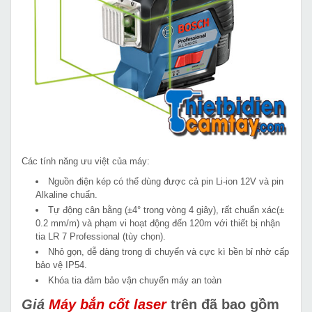
Các tính năng ưu việt của máy:
Nguồn điện kép có thể dùng được cả pin Li-ion 12V và pin
Alkaline chuẩn.
Tự động cân bằng (±4° trong vòng 4 giây), rất chuẩn xác(±
0.2 mm/m) và phạm vi hoạt động đến 120m với thiết bị nhận
tia LR 7 Professional (tùy chọn).
Nhỏ gọn, dễ dàng trong di chuyển và cực kì bền bỉ nhờ cấp
bảo vệ IP54.
Khóa tia đảm bảo vận chuyển máy an toàn
Giá
Máy bắn cốt laser
trên đã bao gồm