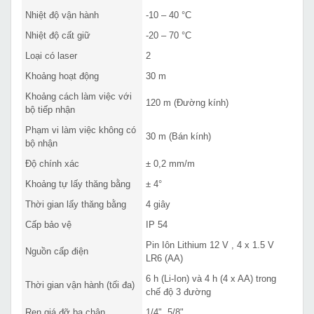
Nhiệt độ vận hành
-10 – 40 °C
Nhiệt độ cất giữ
-20 – 70 °C
Loại có laser
2
Khoảng hoạt động
30 m
Khoảng cách làm việc với
120 m (Đường kính)
bộ tiếp nhận
Phạm vi làm việc không có
30 m (Bán kính)
bộ nhận
Độ chính xác
± 0,2 mm/m
Khoảng tự lấy thăng bằng
± 4°
Thời gian lấy thăng bằng
4 giây
Cấp bảo vệ
IP 54
Pin Iôn Lithium 12 V , 4 x 1.5 V
Nguồn cấp điện
LR6 (AA)
6 h (Li-Ion) và 4 h (4 x AA) trong
Thời gian vận hành (tối đa)
chế độ 3 đường
Ren giá đỡ ba chân
1/4", 5/8"