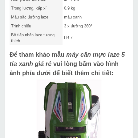
Trọng lượng, xấp xỉ
0.9 kg
Màu sắc đường laze
màu xanh
Trình chiếu
3 x đường 360°
Bộ tiếp nhận laze tương
LR 7
thích
Để tham khảo mẫu
máy cân mực laze 5
tia xanh giá rẻ
vui lòng bấm vào hình
ảnh phía dưới để biết thêm chi tiết: