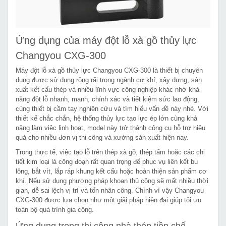
Ứng dụng của máy đột lỗ xà gồ thủy lực
Changyou CXG-300
Máy đột lỗ xà gồ thủy lực Changyou CXG-300 là thiết bị chuyên
dụng được sử dụng rộng rãi trong ngành cơ khí, xây dựng, sản
xuất kết cấu thép và nhiều lĩnh vực công nghiệp khác nhờ khả
năng đột lỗ nhanh, mạnh, chính xác và tiết kiệm sức lao động,
cùng thiết bị cầm tay nghiên cứu và tìm hiểu vấn đề này nhé. Với
thiết kế chắc chắn, hệ thống thủy lực tạo lực ép lớn cùng khả
năng làm việc linh hoạt, model này trở thành công cụ hỗ trợ hiệu
quả cho nhiều đơn vị thi công và xưởng sản xuất hiện nay.
Trong thực tế, việc tạo lỗ trên thép xà gồ, thép tấm hoặc các chi
tiết kim loại là công đoạn rất quan trọng để phục vụ liên kết bu
lông, bắt vít, lắp ráp khung kết cấu hoặc hoàn thiện sản phẩm cơ
khí. Nếu sử dụng phương pháp khoan thủ công sẽ mất nhiều thời
gian, dễ sai lệch vị trí và tốn nhân công. Chính vì vậy Changyou
CXG-300 được lựa chọn như một giải pháp hiện đại giúp tối ưu
toàn bộ quá trình gia công.
Ứng dụng trong thi công nhà thép tiền chế