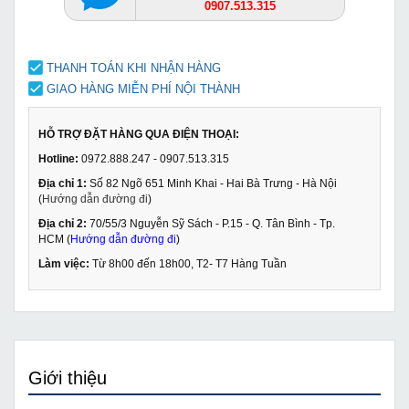
0907.513.315
THANH TOÁN KHI NHẬN HÀNG
GIAO HÀNG MIỄN PHÍ NỘI THÀNH
HỖ TRỢ ĐẶT HÀNG QUA ĐIỆN THOẠI:
Hotline:
0972.888.247 - 0907.513.315
Địa chỉ 1:
Số 82 Ngõ 651 Minh Khai - Hai Bà Trưng - Hà Nội
(
Hướng dẫn đường đi
)
Địa chỉ 2:
70/55/3 Nguyễn Sỹ Sách - P.15 - Q. Tân Bình - Tp.
HCM (
Hướng dẫn đường đi
)
Làm việc:
Từ 8h00 đến 18h00, T2- T7 Hàng Tuần
Giới thiệu