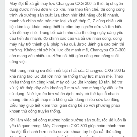
Máy đột lỗ xà gồ thủy lực Changyou CXG-300 là thiết bị chuyên
dụng được nhiều đơn vị cơ khí, nhà thép tiền chế, thi công công
trình và xưởng sản xuất lựa chọn nhờ khả năng đột lỗ nhanh,
mạnh và chính xác trên các loại xà gồ thép C, Z cùng nhiều vật
liệu kim loại khác, cùng thiết bị cầm tay nghiên cứu và tìm hiểu
vấn đề này nhé. Trong bối cảnh nhu cầu thi công ngày càng yêu
cầu tiến độ nhanh, độ chính xác cao và tối ưu nhân công, dòng
máy này trở thành giải pháp hiệu quả được đánh giá cao trên thị
trường. Không chỉ sở hữu lực đột mạnh mẽ, Changyou CXG-300
còn mang đến nhiều ưu điểm nổi bật giúp nâng cao năng suất
công việc.
Một trong những ưu điểm nổi bật nhất của Changyou CXG-300 là
khả năng tạo lực đột lớn nhờ hệ thống thủy lực mạnh mẽ. Theo
nhiều thông tin công khai, máy có lực đột khoảng 10 tấn, hỗ trợ
xử lý tốt thép dày đến khoảng 3 mm và inox mỏng tùy điều kiện
sử dụng. Nhờ lực ép lớn và ổn định, máy có thể tạo lỗ nhanh
chóng trên xà gồ thép mà không cần dùng nhiều sức lao động.
Điều này giúp tiết kiệm thời gian đáng kể so với phương pháp
khoan thủ công truyền thống.
Khi làm việc tại công trường hoặc xưởng sản xuất, tốc độ luôn là
yếu tố quan trọng. Máy Changyou CXG-300 giúp hoàn thành thao
tác đột lỗ nhanh hơn nhiều so với khoan tay hoặc cắt thủ công.