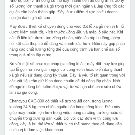
Nhờ đó đơn vị thi công có thể đẩy nhanh tiến độ công trình, xử lý
số lượng lớn thanh xà gồ trong thời gian ngắn và đáp ứng tốt các
dự án cần hoàn thành gấp. Đây là ưu điểm được nhiều doanh
nghiệp đánh giá rất cao.
Máy được thiết kế chuyên dụng cho việc đột lỗ xà gồ nên vị trí lỗ
được kiểm soát tốt, kích thước đồng đều và mép lỗ sắc nét. Khi
các lỗ liên kết được tạo đúng chuẩn, việc lắp ráp bu lông, ghép
nối kết cấu thép sẽ dễ dàng và chính xác hơn. Điều này góp phần
nâng cao chất lượng tổng thể của công trình và hạn chế sai số
trong quá trình lắp dựng.
So với một số phương pháp gia công khác, máy đột thủy lực giúp
tạo lỗ gọn hơn và giảm nguy cơ cong vênh hoặc biến dạng thanh
xà gồ nếu sử dụng đúng kỹ thuật. Đây là yếu tố rất quan trọng với
các vật liệu cần giữ hình dạng chuẩn để thi công lắp ghép. Nhờ
đó người dùng tiết kiệm được vật tư và hạn chế phải sửa chữa
lại sau gia công.
Changyou CXG-300 có thiết kế tương đối gọn, trọng lượng
khoảng 24.5 kg theo nhiều nguồn bán hàng công khai. Điều này
giúp máy thuận tiện hơn trong việc mang ra công trường hoặc di
chuyển trong xưởng sản xuất. Đối với các đơn vị thi công lưu
động, đây là lợi thế lớn vì thiết bị có thể mang theo dễ dàng đến
nhiều vị trí làm việc khác nhau.