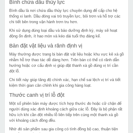
Bình chứa dầu thủy lực
Bình dầu là nơi chứa dầu thủy lực chuyên dụng để cấp cho hệ
thống xi lanh. Dầu đóng vai trò truyền lực, bôi trơn và hỗ trợ các
chi tiết bên trong vận hành trơn tru hơn.
Khi sử dụng đúng loại dầu và bảo dưỡng định kỳ, máy sẽ hoạt
động ổn định, ít hao mòn và kéo dài tuổi thọ đáng kể.
Bàn đặt vật liệu và rãnh định vị
Máy thường được trang bị bàn đặt vật liệu hoặc khu vực kê xà gồ
nhằm hỗ trợ thao tác dễ dàng hơn. Trên bàn có thể có rãnh dẫn
hướng hoặc cơ cấu định vị giúp đặt thanh xà gồ đúng vị trí cần
đột lỗ.
Chi tiết này giúp tăng độ chính xác, hạn chế sai lệch vị trí và tiết
kiệm thời gian căn chỉnh khi gia công hàng loạt.
Thước canh vị trí lỗ đột
Một số phiên bản máy được tích hợp thước đo hoặc cữ chặn để
người dùng xác định khoảng cách giữa các lỗ. Đây là bộ phận rất
hữu ích khi cần đột nhiều lỗ liên tiếp trên cùng một thanh xà gồ
với khoảng cách đồng đều.
Nhờ đó sản phẩm sau gia công có tính đồng bộ cao, thuận tiện