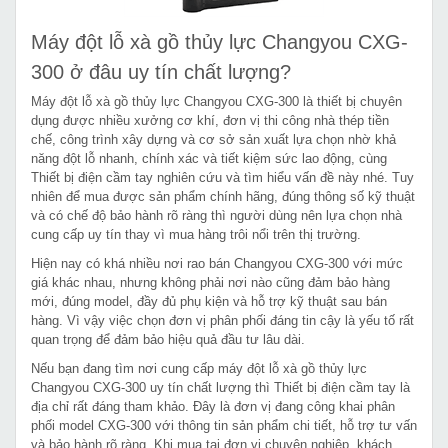
Máy đột lỗ xà gồ thủy lực Changyou CXG-
300 ở đâu uy tín chất lượng?
Máy đột lỗ xà gồ thủy lực Changyou CXG-300 là thiết bị chuyên
dụng được nhiều xưởng cơ khí, đơn vị thi công nhà thép tiền
chế, công trình xây dựng và cơ sở sản xuất lựa chọn nhờ khả
năng đột lỗ nhanh, chính xác và tiết kiệm sức lao động, cùng
Thiết bị điện cầm tay nghiên cứu và tìm hiểu vấn đề này nhé. Tuy
nhiên để mua được sản phẩm chính hãng, đúng thông số kỹ thuật
và có chế độ bảo hành rõ ràng thì người dùng nên lựa chọn nhà
cung cấp uy tín thay vì mua hàng trôi nổi trên thị trường.
Hiện nay có khá nhiều nơi rao bán Changyou CXG-300 với mức
giá khác nhau, nhưng không phải nơi nào cũng đảm bảo hàng
mới, đúng model, đầy đủ phụ kiện và hỗ trợ kỹ thuật sau bán
hàng. Vì vậy việc chọn đơn vị phân phối đáng tin cậy là yếu tố rất
quan trọng để đảm bảo hiệu quả đầu tư lâu dài.
Nếu bạn đang tìm nơi cung cấp máy đột lỗ xà gồ thủy lực
Changyou CXG-300 uy tín chất lượng thì Thiết bị điện cầm tay là
địa chỉ rất đáng tham khảo. Đây là đơn vị đang công khai phân
phối model CXG-300 với thông tin sản phẩm chi tiết, hỗ trợ tư vấn
và bảo hành rõ ràng. Khi mua tại đơn vị chuyên nghiệp, khách