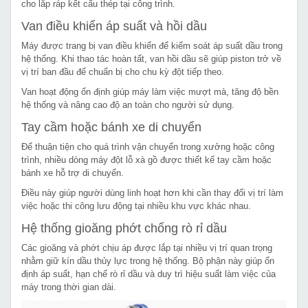
cho lắp ráp kết cấu thép tại công trình.
Van điều khiển áp suất và hồi dầu
Máy được trang bị van điều khiển để kiểm soát áp suất dầu trong
hệ thống. Khi thao tác hoàn tất, van hồi dầu sẽ giúp piston trở về
vị trí ban đầu để chuẩn bị cho chu kỳ đột tiếp theo.
Van hoạt động ổn định giúp máy làm việc mượt mà, tăng độ bền
hệ thống và nâng cao độ an toàn cho người sử dụng.
Tay cầm hoặc bánh xe di chuyển
Để thuận tiện cho quá trình vận chuyển trong xưởng hoặc công
trình, nhiều dòng máy đột lỗ xà gồ được thiết kế tay cầm hoặc
bánh xe hỗ trợ di chuyển.
Điều này giúp người dùng linh hoạt hơn khi cần thay đổi vị trí làm
việc hoặc thi công lưu động tại nhiều khu vực khác nhau.
Hệ thống gioăng phớt chống rò rỉ dầu
Các gioăng và phớt chịu áp được lắp tại nhiều vị trí quan trọng
nhằm giữ kín dầu thủy lực trong hệ thống. Bộ phận này giúp ổn
định áp suất, hạn chế rò rỉ dầu và duy trì hiệu suất làm việc của
máy trong thời gian dài.