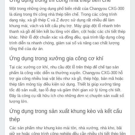
Một trong những ứng dụng phổ biến nhất của Changyou CXG-300
là dùng trong thi công nhà thép tiền chế. Trong các công trình
dạng này, xà gồ thép C và Z được sử dụng rất nhiều để làm
khung mái, vách và kết cấu phụ trợ. Máy giúp đột lỗ nhanh trên
thanh xà gồ để liên kết bu lông với dầm, cột hoặc các chi tiết thép
khác. Nhờ lỗ đột chuẩn xác và đồng đều, quá trình lắp dựng công
trình diễn ra nhanh chóng, giảm sai số và nâng cao chất lượng
tổng thể của dự án.
Ứng dụng trong xưởng gia công cơ khí
Tại các xưởng cơ khí, nhu cầu đột lỗ trên thép để chế tạo sản
phẩm là công việc diễn ra thường xuyên. Changyou CXG-300 hỗ
trợ gia công nhiều loại vật liệu như xà gồ, thép hộp, bản mã hoặc
thép tấm mỏng tùy điều kiện sử dụng. Thiết bị giúp xưởng tăng
tốc độ sản xuất, tạo lỗ đẹp và giảm thời gian xử lý từng chi tiết.
Đây là công cụ rất hữu ích cho những đơn vị chuyên sản xuất số
lượng lớn.
Ứng dụng trong sản xuất khung kèo và kết cấu
thép
Các sản phẩm như khung kèo mái tôn, nhà xưởng, nhà kho, bãi
giữ xe hoặc công trình công nghiệp đều cần nhiều chi tiết thép liên