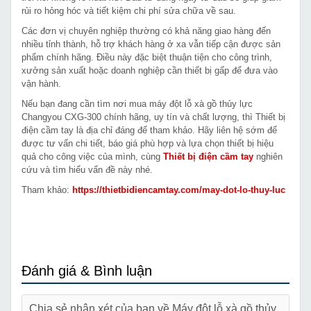
rủi ro hỏng hóc và tiết kiệm chi phí sửa chữa về sau.
Các đơn vị chuyên nghiệp thường có khả năng giao hàng đến
nhiều tỉnh thành, hỗ trợ khách hàng ở xa vẫn tiếp cận được sản
phẩm chính hãng. Điều này đặc biệt thuận tiện cho công trình,
xưởng sản xuất hoặc doanh nghiệp cần thiết bị gấp để đưa vào
vận hành.
Nếu bạn đang cần tìm nơi mua máy đột lỗ xà gồ thủy lực
Changyou CXG-300 chính hãng, uy tín và chất lượng, thì Thiết bị
điện cầm tay là địa chỉ đáng để tham khảo. Hãy liên hệ sớm để
được tư vấn chi tiết, báo giá phù hợp và lựa chọn thiết bị hiệu
quả cho công việc của mình, cùng
Thiết bị điện cầm tay
nghiên
cứu và tìm hiểu vấn đề này nhé.
Tham khảo:
https://thietbidiencamtay.com/may-dot-lo-thuy-luc
Đánh giá & Bình luận
Chia sẻ nhận xét của bạn về Máy đột lỗ xà gồ thủy