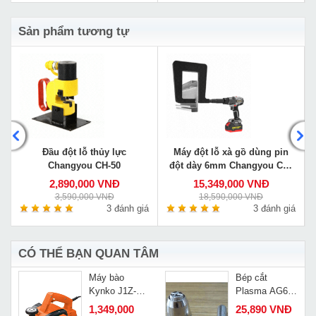
Sản phẩm tương tự
Đầu đột lỗ thủy lực
Máy đột lỗ xà gồ dùng pin
Changyou CH-50
đột dày 6mm Changyou CM-
620CZ
2,890,000 VNĐ
15,349,000 VNĐ
3,590,000 VNĐ
18,590,000 VNĐ
á
3 đánh giá
3 đánh giá
CÓ THỂ BẠN QUAN TÂM
Máy bào
Bép cắt
Kynko J1Z-
Plasma AG60
L
KD48-82
Black wolf
1,349,000
25,890 VNĐ