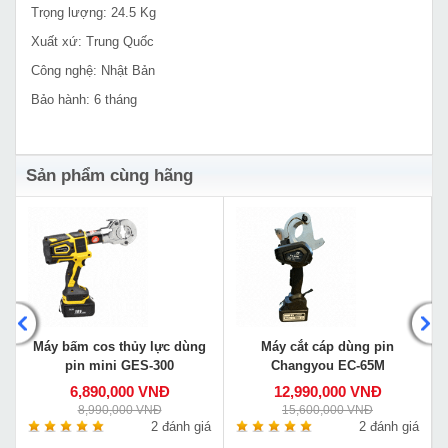
Trọng lượng: 24.5 Kg
Xuất xứ: Trung Quốc
Công nghệ: Nhật Bản
Bảo hành: 6 tháng
Sản phẩm cùng hãng
Máy bấm cos thủy lực dùng
Máy cắt cáp dùng pin
pin mini GES-300
Changyou EC-65M
6,890,000 VNĐ
12,990,000 VNĐ
8,990,000 VNĐ
15,600,000 VNĐ
á
2 đánh giá
2 đánh giá