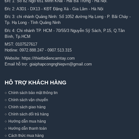
Đ/c 1: Số 82 Ngõ 651 Minh Khai - Hai Bà Trưng - Hà Nội.
Đ/c 2: A3D1 - DX13 - KĐT Đặng Xá - Gia Lâm - Hà Nội
Đ/c 3: chi nhánh Quảng Ninh: Số 1052 đường Hạ Long - P. Bãi Cháy -
Tp. Hạ Long - Tỉnh Quảng Ninh
Đ/c 4: Chi nhánh TP. HCM - 70/55/3 Nguyễn Sỹ Sách, P.15, Q.Tân
Bình, Tp.HCM
MST: 0107527617
Hotline:
0972.888.247
-
0907.513.315
Website:
https://thietbidiencamtay.com
Email hỗ trợ:
giaiphapcongnghiepvn@gmail.com
HỖ TRỢ KHÁCH HÀNG
Chính sách bảo mật thông tin
Chính sách vận chuyển
Chính sách giao hàng
Chính sách đổi trả hàng
Hướng dẫn mua hàng
Hướng dẫn thanh toán
Cách thức mua hàng