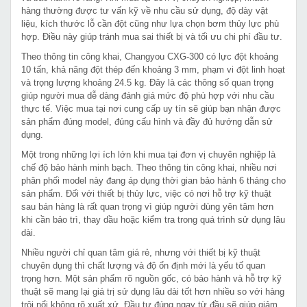
hàng thường được tư vấn kỹ về nhu cầu sử dụng, độ dày vật
liệu, kích thước lỗ cần đột cũng như lựa chọn bơm thủy lực phù
hợp. Điều này giúp tránh mua sai thiết bị và tối ưu chi phí đầu tư.
Theo thông tin công khai, Changyou CXG-300 có lực đột khoảng
10 tấn, khả năng đột thép đến khoảng 3 mm, phạm vi đột linh hoạt
và trọng lượng khoảng 24.5 kg. Đây là các thông số quan trọng
giúp người mua dễ dàng đánh giá mức độ phù hợp với nhu cầu
thực tế. Việc mua tại nơi cung cấp uy tín sẽ giúp bạn nhận được
sản phẩm đúng model, đúng cấu hình và đầy đủ hướng dẫn sử
dụng.
Một trong những lợi ích lớn khi mua tại đơn vị chuyên nghiệp là
chế độ bảo hành minh bạch. Theo thông tin công khai, nhiều nơi
phân phối model này đang áp dụng thời gian bảo hành 6 tháng cho
sản phẩm. Đối với thiết bị thủy lực, việc có nơi hỗ trợ kỹ thuật
sau bán hàng là rất quan trọng vì giúp người dùng yên tâm hơn
khi cần bảo trì, thay dầu hoặc kiểm tra trong quá trình sử dụng lâu
dài.
Nhiều người chỉ quan tâm giá rẻ, nhưng với thiết bị kỹ thuật
chuyên dụng thì chất lượng và độ ổn định mới là yếu tố quan
trọng hơn. Một sản phẩm rõ nguồn gốc, có bảo hành và hỗ trợ kỹ
thuật sẽ mang lại giá trị sử dụng lâu dài tốt hơn nhiều so với hàng
trôi nổi không rõ xuất xứ. Đầu tư đúng ngay từ đầu sẽ giúp giảm