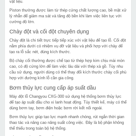
vật liệu.
Piston thường được làm từ thép cứng chất lượng cao, bề mặt xử
lý nhẵn để giảm ma sát và tăng độ bền khi làm việc liên tục với
cường độ lớn.
Chày đột và cối đột chuyên dụng
Chày đột là chi tiết trực tiếp tiếp xúc với vật liệu để tạo lỗ. Cối đột
nằm phía dưới có nhiệm vụ đỡ vật liệu và phối hợp với chày để
tạo ra lỗ sắc nét, đúng kích thước.
Bộ chày cối thường được chế tạo từ thép hợp kim chịu mài mòn
cao, có độ cứng lớn để làm việc lâu dài với thép xà gồ. Tùy nhu
cầu sử dụng, người dùng có thể thay đổi kích thước chày cối phù
hợp với đường kính lỗ cần gia công.
Bơm thủy lực cung cấp áp suất dầu
Máy đột lỗ Changyou CXG-300 sử dụng hệ thống bơm thủy lực
để tạo áp suất dầu cho xi lanh hoạt động. Tùy thiết kế, máy có thể
dùng bơm tay, bơm điện hoặc bơm rời kết nối ngoài.
Bơm thủy lực giúp tạo lực mạnh nhanh chóng, rút ngắn thời gian
thao tác và nâng cao năng suất công việc. Đây là bộ phận không
thể thiếu trong toàn bộ hệ thống.