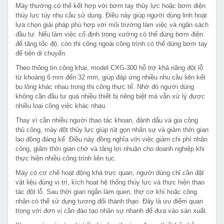
Máy thường có thể kết hợp với bơm tay thủy lực hoặc bơm điện
thủy lực tùy nhu cầu sử dụng. Điều này giúp người dùng linh hoạt
lựa chọn giải pháp phù hợp với môi trường làm việc và ngân sách
đầu tư. Nếu làm việc cố định trong xưởng có thể dùng bơm điện
để tăng tốc độ, còn thi công ngoài công trình có thể dùng bơm tay
để tiện di chuyển.
Theo thông tin công khai, model CXG-300 hỗ trợ khả năng đột lỗ
từ khoảng 6 mm đến 32 mm, giúp đáp ứng nhiều nhu cầu liên kết
bu lông khác nhau trong thi công thực tế. Nhờ đó người dùng
không cần đầu tư quá nhiều thiết bị riêng biệt mà vẫn xử lý được
nhiều loại công việc khác nhau.
Thay vì cần nhiều người thao tác khoan, đánh dấu và gia công
thủ công, máy đột thủy lực giúp rút gọn nhân sự và giảm thời gian
lao động đáng kể. Điều này đồng nghĩa với việc giảm chi phí nhân
công, giảm thời gian chờ và tăng lợi nhuận cho doanh nghiệp khi
thực hiện nhiều công trình liên tục.
Máy có cơ chế hoạt động khá trực quan, người dùng chỉ cần đặt
vật liệu đúng vị trí, kích hoạt hệ thống thủy lực và thực hiện thao
tác đột lỗ. Sau thời gian ngắn làm quen, thợ cơ khí hoặc công
nhân có thể sử dụng tương đối thành thạo. Đây là ưu điểm quan
trọng với đơn vị cần đào tạo nhân sự nhanh để đưa vào sản xuất.