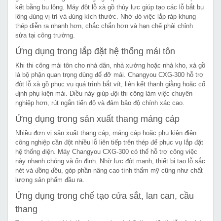
kết bằng bu lông. Máy đột lỗ xà gồ thủy lực giúp tạo các lỗ bắt bu
lông đúng vị trí và đúng kích thước. Nhờ đó việc lắp ráp khung
thép diễn ra nhanh hơn, chắc chắn hơn và hạn chế phải chỉnh
sửa tại công trường.
Ứng dụng trong lắp đặt hệ thống mái tôn
Khi thi công mái tôn cho nhà dân, nhà xưởng hoặc nhà kho, xà gồ
là bộ phận quan trọng dùng để đỡ mái. Changyou CXG-300 hỗ trợ
đột lỗ xà gồ phục vụ quá trình bắt vít, liên kết thanh giằng hoặc cố
định phụ kiện mái. Điều này giúp đội thi công làm việc chuyên
nghiệp hơn, rút ngắn tiến độ và đảm bảo độ chính xác cao.
Ứng dụng trong sản xuất thang máng cáp
Nhiều đơn vị sản xuất thang cáp, máng cáp hoặc phụ kiện điện
công nghiệp cần đột nhiều lỗ liên tiếp trên thép để phục vụ lắp đặt
hệ thống điện. Máy Changyou CXG-300 có thể hỗ trợ công việc
này nhanh chóng và ổn định. Nhờ lực đột mạnh, thiết bị tạo lỗ sắc
nét và đồng đều, góp phần nâng cao tính thẩm mỹ cũng như chất
lượng sản phẩm đầu ra.
Ứng dụng trong chế tạo cửa sắt, lan can, cầu
thang