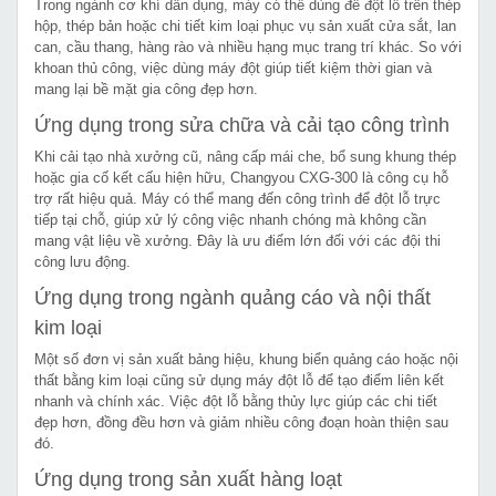
Trong ngành cơ khí dân dụng, máy có thể dùng để đột lỗ trên thép
hộp, thép bản hoặc chi tiết kim loại phục vụ sản xuất cửa sắt, lan
can, cầu thang, hàng rào và nhiều hạng mục trang trí khác. So với
khoan thủ công, việc dùng máy đột giúp tiết kiệm thời gian và
mang lại bề mặt gia công đẹp hơn.
Ứng dụng trong sửa chữa và cải tạo công trình
Khi cải tạo nhà xưởng cũ, nâng cấp mái che, bổ sung khung thép
hoặc gia cố kết cấu hiện hữu, Changyou CXG-300 là công cụ hỗ
trợ rất hiệu quả. Máy có thể mang đến công trình để đột lỗ trực
tiếp tại chỗ, giúp xử lý công việc nhanh chóng mà không cần
mang vật liệu về xưởng. Đây là ưu điểm lớn đối với các đội thi
công lưu động.
Ứng dụng trong ngành quảng cáo và nội thất
kim loại
Một số đơn vị sản xuất bảng hiệu, khung biển quảng cáo hoặc nội
thất bằng kim loại cũng sử dụng máy đột lỗ để tạo điểm liên kết
nhanh và chính xác. Việc đột lỗ bằng thủy lực giúp các chi tiết
đẹp hơn, đồng đều hơn và giảm nhiều công đoạn hoàn thiện sau
đó.
Ứng dụng trong sản xuất hàng loạt