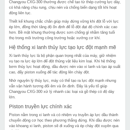
Changyou CXG-300 thường được chế tạo từ thép cường lực dày,
có khả năng chịu rung, chịu nén và chống biến dạng tốt khi hoạt
động liên tục.
Thiết kế khung chắc chắn giúp máy đứng vững khi đột lỗ với lực
ép lớn, đồng thời tăng độ ổn định để lỗ đột đạt độ chính xác cao
hơn. Bề mặt khung thường được sơn chống gỉ nhằm tăng tuổi
thọ trong môi trường công trường hoặc xưởng cơ khí.
Hệ thống xi lanh thủy lực tạo lực đột mạnh mẽ
Xi lanh thủy lực là bộ phận quan trọng nhất của máy, giữ nhiệm
vụ tạo ra lực ép lớn để đột thủng vật liệu kim loại. Khi hệ thống
bơm thủy lực hoạt động, dầu được nén vào xi lanh và tạo áp suất
cao, đẩy piston xuống để tác động lên chày đột.
Nhờ nguyên lý thủy lực, máy có thể tạo ra lực đột mạnh nhưng
vẫn vận hành tương đối êm và ổn định. Đây là yếu tố giúp
Changyou CXG-300 xử lý nhanh các loại xà gồ thép có độ dày
lớn.
Piston truyền lực chính xác
Piston nằm trong xi lanh và có nhiệm vụ truyền áp lực dầu thành
chuyển động cơ học theo phương thẳng đứng. Khi dầu được nén
vào khoang xi lanh, piston sẽ đi xuống và ép chày đột xuyên qua