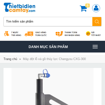
0
TOGGLE
DANH MỤC SẢN PHÂM
NAVIGATION
Trang chủ
»
Máy đột lỗ xà gồ thủy lực Changyou CXG-300