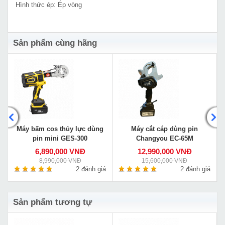
Hình thức ép: Ép vòng
Sản phẩm cùng hãng
Máy bấm cos thủy lực dùng
Máy cắt cáp dùng pin
pin mini GES-300
Changyou EC-65M
6,890,000 VNĐ
12,990,000 VNĐ
8,990,000 VNĐ
15,600,000 VNĐ
á
2 đánh giá
2 đánh giá
Sản phẩm tương tự