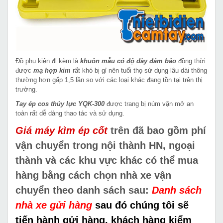
Đồ phụ kiện đi kèm là
khuôn mẫu có độ dày đảm bảo
đồng thời
được
mạ hợp kim
rất khó bị gỉ nên tuổi thọ sử dụng lâu dài thông
thường hơn gấp 1,5 lần so với các loại khác đang tồn tại trên thị
trường.
Tay ép cos thủy lực YQK-300
được trang bị núm vặn mở an
toàn rất dễ dàng thao tác và sử dụng.
Giá máy kìm ép cốt
trên đã bao gồm phí
vận chuyển trong nội thành HN, ngoại
thành và các khu vực khác có thể mua
hàng bằng cách chọn nhà xe vận
chuyển theo danh sách sau:
Danh sách
nhà xe gửi hàng
sau đó chúng tôi sẽ
tiến hành gửi hàng, khách hàng kiểm