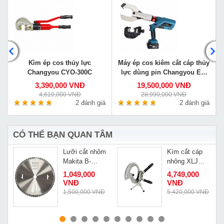
y
Kìm ép cos thủy lực
Máy ép cos kiêm cắt cáp thủy
Changyou CYO-300C
lực dùng pin Changyou EZ-
400/105C
3,390,000 VNĐ
19,500,000 VNĐ
4,610,000 VNĐ
28,990,000 VNĐ
á
2 đánh giá
2 đánh giá
CÓ THỂ BẠN QUAN TÂM
Lưỡi cắt nhôm
Kìm cắt cáp
Makita B-
nhông XLJ
17304
120A
1,049,000
4,749,000
VNĐ
VNĐ
Đ
1,500,000 VNĐ
5,420,000 VNĐ
MUA NGAY
MUA NGAY