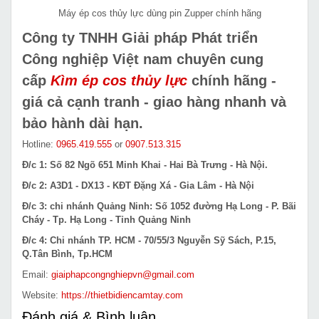
Máy ép cos thủy lực dùng pin Zupper chính hãng
Công ty TNHH Giải pháp Phát triển
Công nghiệp Việt nam chuyên cung
cấp
Kìm ép cos thủy lực
chính hãng -
giá cả cạnh tranh - giao hàng nhanh và
bảo hành dài hạn.
Hotline:
0965.419.555
or
0907.513.315
Đ/c 1: Số 82 Ngõ 651 Minh Khai - Hai Bà Trưng - Hà Nội.
Đ/c 2: A3D1 - DX13 - KĐT Đặng Xá - Gia Lâm - Hà Nội
Đ/c 3: chi nhánh Quảng Ninh: Số 1052 đường Hạ Long - P. Bãi
Cháy - Tp. Hạ Long - Tỉnh Quảng Ninh
Đ/c 4: Chi nhánh TP. HCM - 70/55/3 Nguyễn Sỹ Sách, P.15,
Q.Tân Bình, Tp.HCM
Email:
giaiphapcongnghiepvn@gmail.com
Website:
https://thietbidiencamtay.com
Đánh giá & Bình luận