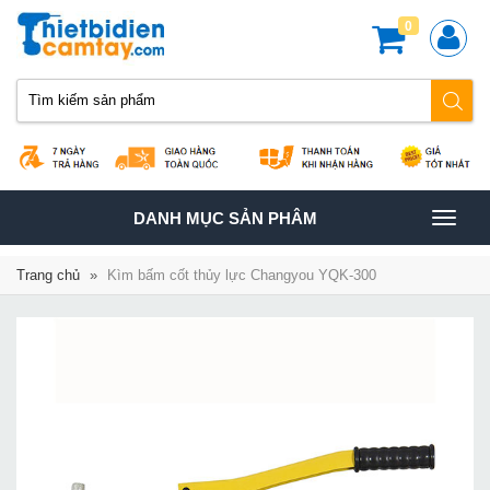
0
TOGGLE
DANH MỤC SẢN PHÂM
NAVIGATION
Trang chủ
»
Kìm bấm cốt thủy lực Changyou YQK-300