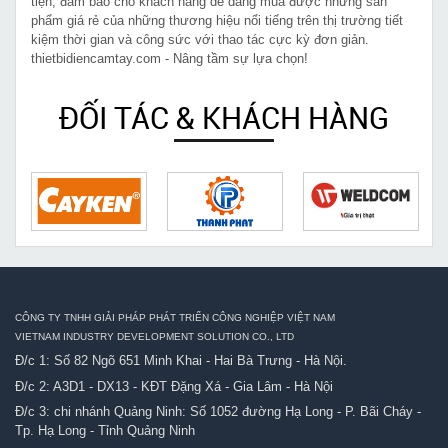
tiện, đảm bảo cho khách hàng dễ dàng mua được những sản
phẩm giá rẻ của những thương hiệu nổi tiếng trên thị trường tiết
kiệm thời gian và công sức với thao tác cực kỳ đơn giản.
thietbidiencamtay.com - Nâng tầm sự lựa chọn!
ĐỐI TÁC & KHÁCH HÀNG
CÔNG TY TNHH GIẢI PHÁP PHÁT TRIỂN CÔNG NGHIỆP VIỆT NAM
VIETNAM INDUSTRY DEVELOPMENT SOLUTION CO., LTD
Đ/c 1: Số 82 Ngõ 651 Minh Khai - Hai Bà Trưng - Hà Nội.
Đ/c 2: A3D1 - DX13 - KĐT Đặng Xá - Gia Lâm - Hà Nội
Đ/c 3: chi nhánh Quảng Ninh: Số 1052 đường Hạ Long - P. Bãi Cháy -
Tp. Hạ Long - Tỉnh Quảng Ninh