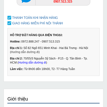
0907.513.315
THANH TOÁN KHI NHẬN HÀNG
GIAO HÀNG MIỄN PHÍ NỘI THÀNH
HỖ TRỢ ĐẶT HÀNG QUA ĐIỆN THOẠI:
Hotline:
0972.888.247 - 0907.513.315
Địa chỉ 1:
Số 82 Ngõ 651 Minh Khai - Hai Bà Trưng - Hà Nội
(
Hướng dẫn đường đi
)
Địa chỉ 2:
70/55/3 Nguyễn Sỹ Sách - P.15 - Q. Tân Bình - Tp.
HCM (
Hướng dẫn đường đi
)
Làm việc:
Từ 8h00 đến 18h00, T2- T7 Hàng Tuần
Giới thiệu