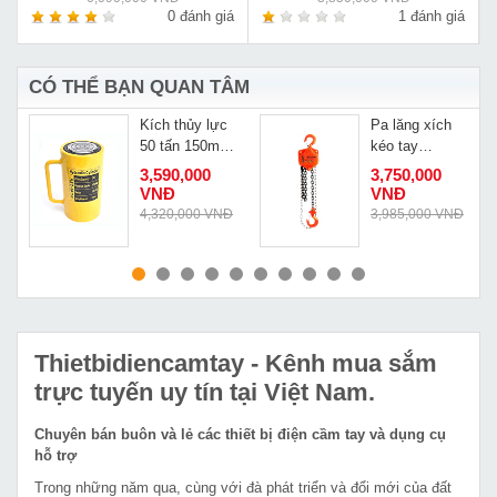
á
0 đánh giá
1 đánh giá
CÓ THỂ BẠN QUAN TÂM
Kích thủy lực
Pa lăng xích
50 tấn 150mm
kéo tay
Changyou
Kawasaki 5
3,590,000
3,750,000
RSC-50150
tấn 5m VC-5
VNĐ
VNĐ
4,320,000 VNĐ
3,985,000 VNĐ
MUA NGAY
MUA NGAY
Thietbidiencamtay
- Kênh mua sắm
trực tuyến uy tín tại Việt Nam.
Chuyên bán buôn và lẻ các thiết bị điện cầm tay và dụng cụ
hỗ trợ
Trong những năm qua, cùng với đà phát triển và đổi mới của đất