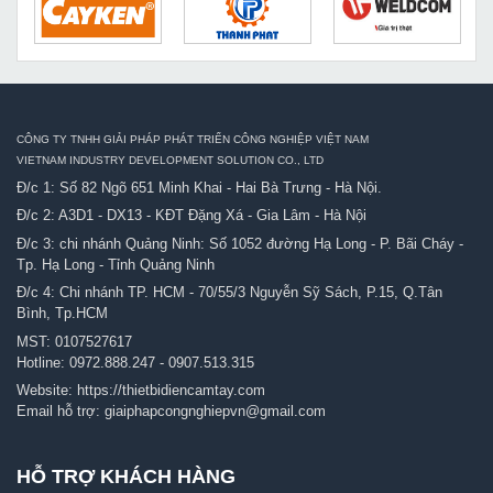
CÔNG TY TNHH GIẢI PHÁP PHÁT TRIỂN CÔNG NGHIỆP VIỆT NAM
VIETNAM INDUSTRY DEVELOPMENT SOLUTION CO., LTD
Đ/c 1: Số 82 Ngõ 651 Minh Khai - Hai Bà Trưng - Hà Nội.
Đ/c 2: A3D1 - DX13 - KĐT Đặng Xá - Gia Lâm - Hà Nội
Đ/c 3: chi nhánh Quảng Ninh: Số 1052 đường Hạ Long - P. Bãi Cháy -
Tp. Hạ Long - Tỉnh Quảng Ninh
Đ/c 4: Chi nhánh TP. HCM - 70/55/3 Nguyễn Sỹ Sách, P.15, Q.Tân
Bình, Tp.HCM
MST: 0107527617
Hotline:
0972.888.247
-
0907.513.315
Website:
https://thietbidiencamtay.com
Email hỗ trợ:
giaiphapcongnghiepvn@gmail.com
HỖ TRỢ KHÁCH HÀNG