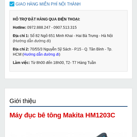
GIAO HÀNG MIỄN PHÍ NỘI THÀNH
HỖ TRỢ ĐẶT HÀNG QUA ĐIỆN THOẠI:
Hotline:
0972.888.247 - 0907.513.315
Địa chỉ 1:
Số 82 Ngõ 651 Minh Khai - Hai Bà Trưng - Hà Nội
(
Hướng dẫn đường đi
)
Địa chỉ 2:
70/55/3 Nguyễn Sỹ Sách - P.15 - Q. Tân Bình - Tp.
HCM (
Hướng dẫn đường đi
)
Làm việc:
Từ 8h00 đến 18h00, T2- T7 Hàng Tuần
Giới thiệu
Máy đục bê tông Makita HM1203C