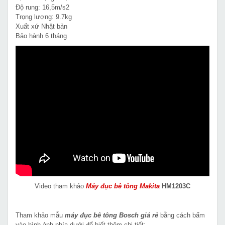
Độ rung: 16,5m/s2
Trọng lượng: 9.7kg
Xuất xứ Nhật bản
Bảo hành 6 tháng
Video tham khảo
Máy đục bê tông Makita
HM1203C
Tham khảo mẫu
máy đục bê tông Bosch giá rẻ
bằng cách bấm
vào hình ảnh phía dưới để biết thêm chi tiết: