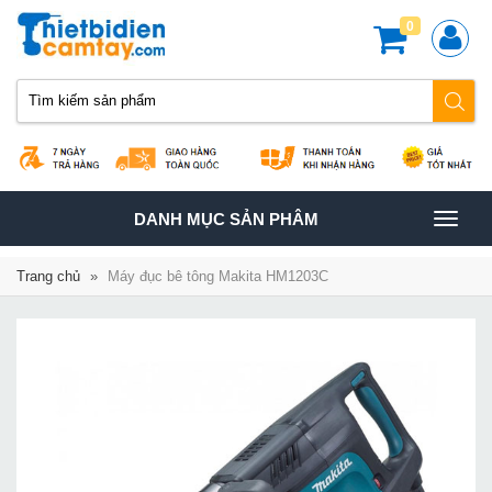
0
TOGGLE
DANH MỤC SẢN PHÂM
NAVIGATION
Trang chủ
»
Máy đục bê tông Makita HM1203C