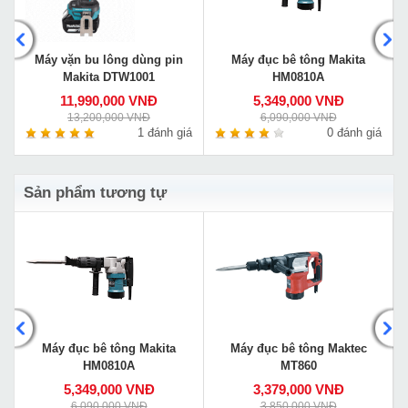
Máy vặn bu lông dùng pin
Máy đục bê tông Makita
Makita DTW1001
HM0810A
11,990,000 VNĐ
5,349,000 VNĐ
13,200,000 VNĐ
6,090,000 VNĐ
á
1 đánh giá
0 đánh giá
Sản phẩm tương tự
Máy đục bê tông Makita
Máy đục bê tông Maktec
HM0810A
MT860
5,349,000 VNĐ
3,379,000 VNĐ
6,090,000 VNĐ
3,850,000 VNĐ