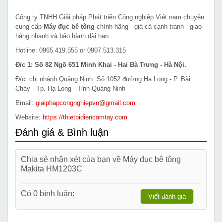
Công ty TNHH Giải pháp Phát triển Công nghiệp Việt nam chuyên
cung cấp
Máy đục bê tông
chính hãng - giá cả cạnh tranh - giao
hàng nhanh và bảo hành dài hạn.
Hotline: 0965.419.555 or 0907.513.315
Đ/c 1: Số 82 Ngõ 651 Minh Khai - Hai Bà Trưng - Hà Nội.
Đ/c: chi nhánh Quảng Ninh: Số 1052 đường Hạ Long - P. Bãi
Cháy - Tp. Hạ Long - Tỉnh Quảng Ninh
Email:
giaiphapcongnghiepvn@gmail.com
Website:
https://thietbidiencamtay.com
Đánh giá & Bình luận
Chia sẻ nhận xét của bạn về Máy đục bê tông
Makita HM1203C
Có 0 bình luận:
Viết đánh giá