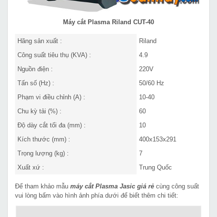
Máy cắt Plasma Riland CUT-40
Hãng sản xuất :
Riland
Công suất tiêu thụ (KVA) :
4.9
Nguồn điện :
220V
Tấn số (Hz) :
50/60 Hz
Phạm vi điều chỉnh (A) :
10-40
Chu kỳ tải (%) :
60
Độ dày cắt tối đa (mm) :
10
Kích thước (mm) :
400x153x291
Trọng lượng (kg) :
7
Xuất xứ :
Trung Quốc
Để tham khảo mẫu
máy cắt Plasma Jasic giá rẻ
cùng công suất
vui lòng bấm vào hình ảnh phía dưới để biết thêm chi tiết: