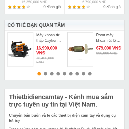
15,350,000 VNĐ
6,790,000 VNĐ
á
0 đánh giá
0 đánh giá
CÓ THỂ BẠN QUAN TÂM
Máy khoan từ
Rotor máy
thấp Cayken
khoan rút lõi
KCY-55DM
Dongcheng
16,990,000
679,000 VNĐ
DZZ200S
VNĐ
990,000 VNĐ
Đ
18,400,000
VNĐ
MUA NGAY
MUA NGAY
Thietbidiencamtay
- Kênh mua sắm
trực tuyến uy tín tại Việt Nam.
Chuyên bán buôn và lẻ các thiết bị điện cầm tay và dụng cụ
hỗ trợ