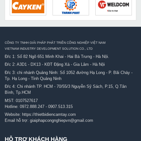
CÔNG TY TNHH GIẢI PHÁP PHÁT TRIỂN CÔNG NGHIỆP VIỆT NAM
VIETNAM INDUSTRY DEVELOPMENT SOLUTION CO., LTD
Đ/c 1: Số 82 Ngõ 651 Minh Khai - Hai Bà Trưng - Hà Nội.
Đ/c 2: A3D1 - DX13 - KĐT Đặng Xá - Gia Lâm - Hà Nội
Đ/c 3: chi nhánh Quảng Ninh: Số 1052 đường Hạ Long - P. Bãi Cháy -
Tp. Hạ Long - Tỉnh Quảng Ninh
Đ/c 4: Chi nhánh TP. HCM - 70/55/3 Nguyễn Sỹ Sách, P.15, Q.Tân
Bình, Tp.HCM
MST: 0107527617
Hotline:
0972.888.247
-
0907.513.315
Website:
https://thietbidiencamtay.com
Email hỗ trợ:
giaiphapcongnghiepvn@gmail.com
HỖ TRỢ KHÁCH HÀNG