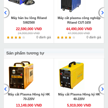
Máy hàn bu lông Riland
Máy cắt plasma công nghiệp
SW2500
Riland CUT-165I
22,590,000 VNĐ
44,490,000 VNĐ
24,900,000 VNĐ
47,900,000 VNĐ
á
0 đánh giá
0 đánh giá
Sản phẩm tương tự
Máy cắt Plasma Hồng ký HK
Máy cắt Plasma Hồng ký HK
70-220V
40-220V
13,149,000 VNĐ
5,919,000 VNĐ