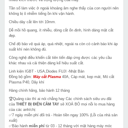
Tần số làm việc ở ngoài khoảng âm nghe thấy của con người nên
không bị ô nhiễm tiếng ồn khi vận hành.
Chiều dày cắt lên tới 10mm.
Dễ mồi hồ quang, ít nhiễu, dòng cắt ổn định, hình dáng mặt cắt
đẹp.
Chế độ bảo vệ quá áp, quá nhiệt, ngoài ra còn có cảnh báo khi áp
suất khí nén không đủ.
Công nghệ điều khiển cắt tiên tiến đáp ứng được các yêu cầu
khác nhau và cải thiện đáng kể hiệu suất cắt.
Linh kiện IGBT - USA,Diodes FUJI -Nhật Bản
Đồng bộ gồm:
Máy cắt Plasma
40A, Cáp mát, kẹp mát, Mỏ cắt
Plasma P40, Dây khí
Hàng chính hãng, bảo hành 12 tháng
🏆Quảng cáo thì ai nói chẳng hay Các chính sách siêu ưu đãi
của
THIẾT BỊ ĐIỆN CẦM TAY
sẽ XOÁ BỎ mọi nỗi lo mua hàng
của các anh/chị:
✅7 ngày miễn phí đổi trả - Hoàn tiền ngay 100% (Lỗi của nhà sản
xuất)
✅Bảo hành
miễn phí
từ 03 - 12 tháng với mặt hàng máy móc