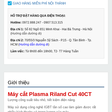
GIAO HÀNG MIỄN PHÍ NỘI THÀNH
HỖ TRỢ ĐẶT HÀNG QUA ĐIỆN THOẠI:
Hotline:
0972.888.247 - 0907.513.315
Địa chỉ 1:
Số 82 Ngõ 651 Minh Khai - Hai Bà Trưng - Hà Nội
(
Hướng dẫn đường đi
)
Địa chỉ 2:
70/55/3 Nguyễn Sỹ Sách - P.15 - Q. Tân Bình - Tp.
HCM (
Hướng dẫn đường đi
)
Làm việc:
Từ 8h00 đến 18h00, T2- T7 Hàng Tuần
Giới thiệu
Máy cắt Plasma Riland Cut 40CT
Lượng công suất tiêu nhỏ, tiết kiệm điện năng.
Máy sử dụng công nghệ IGBT tần số cao làm giảm được rất
nhiều kích thước và trọng lượng của máy.