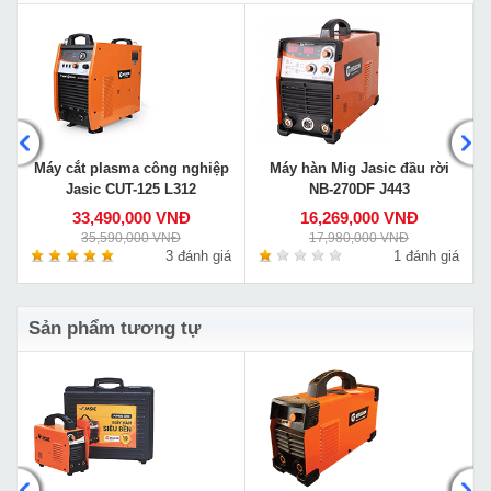
Máy cắt plasma công nghiệp
Máy hàn Mig Jasic đầu rời
Jasic CUT-125 L312
NB-270DF J443
33,490,000 VNĐ
16,269,000 VNĐ
35,590,000 VNĐ
17,980,000 VNĐ
á
3 đánh giá
1 đánh giá
Sản phẩm tương tự