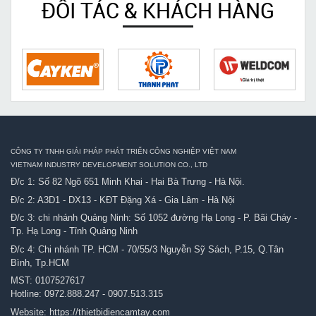
ĐỐI TÁC & KHÁCH HÀNG
CÔNG TY TNHH GIẢI PHÁP PHÁT TRIỂN CÔNG NGHIỆP VIỆT NAM
VIETNAM INDUSTRY DEVELOPMENT SOLUTION CO., LTD
Đ/c 1: Số 82 Ngõ 651 Minh Khai - Hai Bà Trưng - Hà Nội.
Đ/c 2: A3D1 - DX13 - KĐT Đặng Xá - Gia Lâm - Hà Nội
Đ/c 3: chi nhánh Quảng Ninh: Số 1052 đường Hạ Long - P. Bãi Cháy -
Tp. Hạ Long - Tỉnh Quảng Ninh
Đ/c 4: Chi nhánh TP. HCM - 70/55/3 Nguyễn Sỹ Sách, P.15, Q.Tân
Bình, Tp.HCM
MST: 0107527617
Hotline:
0972.888.247
-
0907.513.315
Website:
https://thietbidiencamtay.com