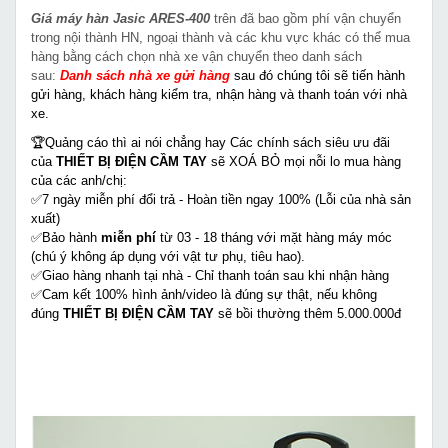
Giá máy hàn Jasic ARES-400
trên đã bao gồm phí vận chuyển
trong nội thành HN, ngoại thành và các khu vực khác có thể mua
hàng bằng cách chọn nhà xe vận chuyển theo danh sách
sau:
Danh sách nhà xe gửi hàng
sau đó chúng tôi sẽ tiến hành
gửi hàng, khách hàng kiểm tra, nhận hàng và thanh toán với nhà
xe.
🏆Quảng cáo thì ai nói chẳng hay Các chính sách siêu ưu đãi
của
THIẾT BỊ ĐIỆN CẦM TAY
sẽ XOÁ BỎ mọi nỗi lo mua hàng
của các anh/chị:
✅7 ngày miễn phí đổi trả - Hoàn tiền ngay 100% (Lỗi của nhà sản
xuất)
✅Bảo hành
miễn phí
từ 03 - 18 tháng với mặt hàng máy móc
(chú ý không áp dụng với vật tư phụ, tiêu hao).
✅Giao hàng nhanh tại nhà - Chỉ thanh toán sau khi nhận hàng
✅Cam kết 100% hình ảnh/video là đúng sự thật, nếu không
đúng
THIẾT BỊ ĐIỆN CẦM TAY
sẽ bồi thường thêm 5.000.000đ