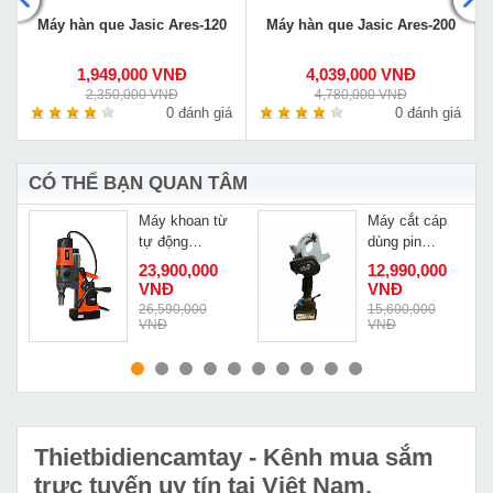
Máy hàn que Jasic Ares-120
Máy hàn que Jasic Ares-200
1,949,000 VNĐ
4,039,000 VNĐ
2,350,000 VNĐ
4,780,000 VNĐ
á
0 đánh giá
0 đánh giá
CÓ THỂ BẠN QUAN TÂM
Máy khoan từ
Máy cắt cáp
tự động
dùng pin
Cayken KCY-
Changyou EC-
23,900,000
12,990,000
55/2QE
65M
VNĐ
VNĐ
Đ
26,590,000
15,600,000
VNĐ
VNĐ
MUA NGAY
MUA NGAY
Thietbidiencamtay
- Kênh mua sắm
trực tuyến uy tín tại Việt Nam.