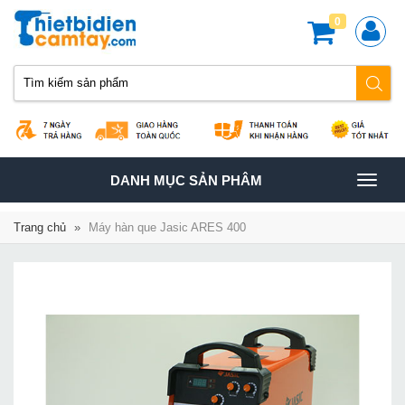
0
TOGGLE
DANH MỤC SẢN PHÂM
NAVIGATION
Trang chủ
»
Máy hàn que Jasic ARES 400