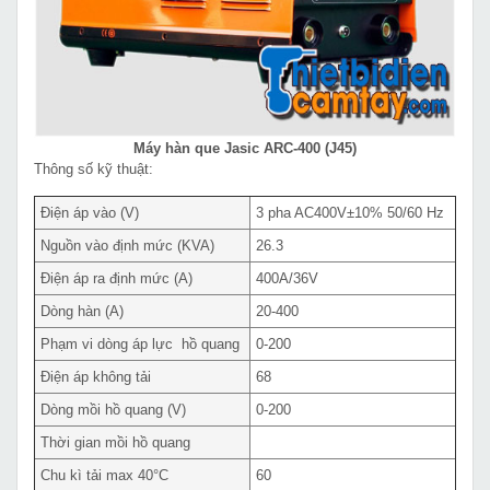
Máy hàn que Jasic ARC-400 (J45)
Thông số kỹ thuật:
Điện áp vào (V)
3 pha AC400V±10% 50/60 Hz
Nguồn vào định mức (KVA)
26.3
Điện áp ra định mức (A)
400A/36V
Dòng hàn (A)
20-400
Phạm vi dòng áp lực hồ quang
0-200
Điện áp không tải
68
Dòng mồi hồ quang (V)
0-200
Thời gian mồi hồ quang
Chu kì tải max 40°C
60