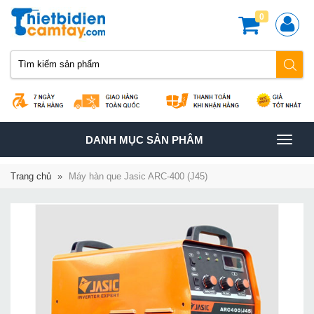
0
TOGGLE
DANH MỤC SẢN PHÂM
NAVIGATION
Trang chủ
»
Máy hàn que Jasic ARC-400 (J45)