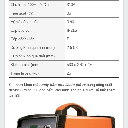
Chu kì tải 100% (40°C)
310A
Hiệu suất (%)
85
Hệ số công suất
0.93
Cấp bảo vệ
IP21S
Cấp cách điện
F
Đường kính qua hàn (mm)
2.5-5.0
Đường kính que thổi (mm)
Kích thước (mm)
530 x 270 x 430
Trọng lượng (kg)
25
Để tham khảo mẫu
máy hàn que Jasic giá rẻ
cùng công suất
tương đương vui lòng bấm vào hình ảnh phía dưới để biết thêm
chi tiết: