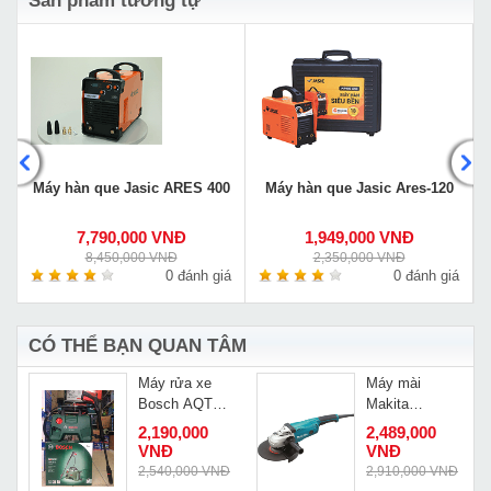
Sản phẩm tương tự
Máy hàn que Jasic ARES 400
Máy hàn que Jasic Ares-120
7,790,000 VNĐ
1,949,000 VNĐ
8,450,000 VNĐ
2,350,000 VNĐ
á
0 đánh giá
0 đánh giá
CÓ THỂ BẠN QUAN TÂM
Máy rửa xe
Máy mài
Bosch AQT
Makita
33-11
GA9020
Đ
2,190,000
2,489,000
VNĐ
VNĐ
Đ
2,540,000 VNĐ
2,910,000 VNĐ