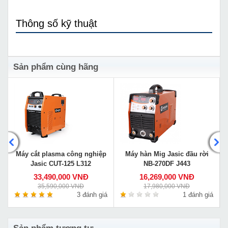
Thông số kỹ thuật
Sản phẩm cùng hãng
Máy cắt plasma công nghiệp
Máy hàn Mig Jasic đầu rời
Jasic CUT-125 L312
NB-270DF J443
33,490,000 VNĐ
16,269,000 VNĐ
35,590,000 VNĐ
17,980,000 VNĐ
á
3 đánh giá
1 đánh giá