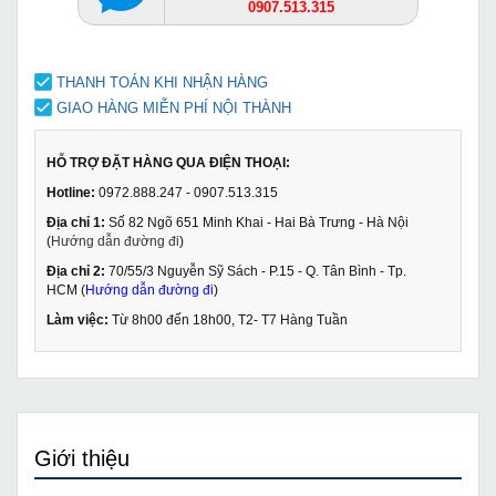
0907.513.315
THANH TOÁN KHI NHẬN HÀNG
GIAO HÀNG MIỄN PHÍ NỘI THÀNH
HỖ TRỢ ĐẶT HÀNG QUA ĐIỆN THOẠI:
Hotline:
0972.888.247 - 0907.513.315
Địa chỉ 1:
Số 82 Ngõ 651 Minh Khai - Hai Bà Trưng - Hà Nội
(
Hướng dẫn đường đi
)
Địa chỉ 2:
70/55/3 Nguyễn Sỹ Sách - P.15 - Q. Tân Bình - Tp.
HCM (
Hướng dẫn đường đi
)
Làm việc:
Từ 8h00 đến 18h00, T2- T7 Hàng Tuần
Giới thiệu