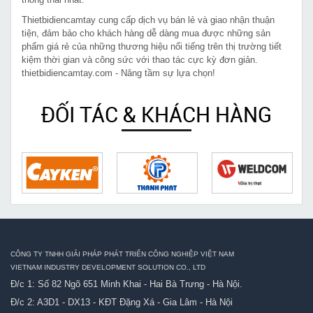
Thietbidiencamtay cung cấp dịch vụ bán lẻ và giao nhận thuận
tiện, đảm bảo cho khách hàng dễ dàng mua được những sản
phẩm giá rẻ của những thương hiệu nổi tiếng trên thị trường tiết
kiệm thời gian và công sức với thao tác cực kỳ đơn giản.
thietbidiencamtay.com - Nâng tầm sự lựa chọn!
ĐỐI TÁC & KHÁCH HÀNG
CÔNG TY TNHH GIẢI PHÁP PHÁT TRIỂN CÔNG NGHIỆP VIỆT NAM
VIETNAM INDUSTRY DEVELOPMENT SOLUTION CO., LTD
Đ/c 1: Số 82 Ngõ 651 Minh Khai - Hai Bà Trưng - Hà Nội.
Đ/c 2: A3D1 - DX13 - KĐT Đặng Xá - Gia Lâm - Hà Nội