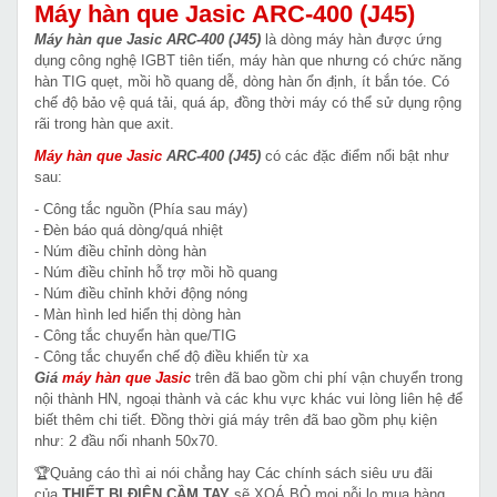
Máy hàn que Jasic ARC-400 (J45)
Máy hàn que Jasic ARC-400 (J45)
là dòng máy hàn được ứng
dụng công nghệ IGBT tiên tiến, máy hàn que nhưng có chức năng
hàn TIG quẹt, mồi hồ quang dễ, dòng hàn ổn định, ít bắn tóe. Có
chế độ bảo vệ quá tải, quá áp, đồng thời máy có thể sử dụng rộng
rãi trong hàn que axit.
Máy hàn que Jasic
ARC-400 (J45)
có các đặc điểm nổi bật như
sau:
- Công tắc nguồn (Phía sau máy)
- Đèn báo quá dòng/quá nhiệt
- Núm điều chỉnh dòng hàn
- Núm điều chỉnh hỗ trợ mồi hồ quang
- Núm điều chỉnh khởi động nóng
- Màn hình led hiển thị dòng hàn
- Công tắc chuyển hàn que/TIG
- Công tắc chuyển chế độ điều khiển từ xa
Giá
máy hàn que
Jasic
trên đã bao gồm chi phí vận chuyển trong
nội thành HN, ngoại thành và các khu vực khác vui lòng liên hệ để
biết thêm chi tiết. Đồng thời giá máy trên đã bao gồm phụ kiện
như: 2 đầu nối nhanh 50x70.
🏆Quảng cáo thì ai nói chẳng hay Các chính sách siêu ưu đãi
của
THIẾT BỊ ĐIỆN CẦM TAY
sẽ XOÁ BỎ mọi nỗi lo mua hàng