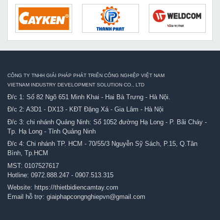
CÔNG TY TNHH GIẢI PHÁP PHÁT TRIỂN CÔNG NGHIỆP VIỆT NAM
VIETNAM INDUSTRY DEVELOPMENT SOLUTION CO., LTD
Đ/c 1: Số 82 Ngõ 651 Minh Khai - Hai Bà Trưng - Hà Nội.
Đ/c 2: A3D1 - DX13 - KĐT Đặng Xá - Gia Lâm - Hà Nội
Đ/c 3: chi nhánh Quảng Ninh: Số 1052 đường Hạ Long - P. Bãi Cháy -
Tp. Hạ Long - Tỉnh Quảng Ninh
Đ/c 4: Chi nhánh TP. HCM - 70/55/3 Nguyễn Sỹ Sách, P.15, Q.Tân
Bình, Tp.HCM
MST: 0107527617
Hotline:
0972.888.247
-
0907.513.315
Website:
https://thietbidiencamtay.com
Email hỗ trợ:
giaiphapcongnghiepvn@gmail.com