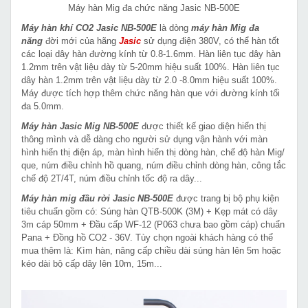
Máy hàn Mig đa chức năng Jasic NB-500E
Máy hàn khí CO2 Jasic NB-500E
là dòng
máy hàn Mig đa
năng
đời mới của hãng
Jasic
sử dụng điện 380V, có thể hàn tốt
các loại dây hàn đường kính từ 0.8-1.6mm. Hàn liên tục dây hàn
1.2mm trên vật liệu dày từ 5-20mm hiệu suất 100%. Hàn liên tục
dây hàn 1.2mm trên vật liệu dày từ 2.0 -8.0mm hiệu suất 100%.
Máy được tích hợp thêm chức năng hàn que với đường kính tối
đa 5.0mm.
Máy hàn Jasic Mig NB-500E
được thiết kế giao diện hiển thị
thông mình và dễ dàng cho người sử dụng vận hành với màn
hình hiển thị điện áp, màn hình hiển thị dòng hàn, chế độ hàn Mig/
que, núm điều chỉnh hồ quang, núm điều chỉnh dòng hàn, công tắc
chế độ 2T/4T, núm điều chỉnh tốc độ ra dây...
Máy hàn mig đầu rời Jasic NB-500E
được trang bị bộ phụ kiện
tiêu chuẩn gồm có: Súng hàn QTB-500K (3M) + Kẹp mát có dây
3m cáp 50mm + Đầu cấp WF-12 (P063 chưa bao gồm cáp) chuẩn
Pana + Đồng hồ CO2 - 36V. Tùy chọn ngoài khách hàng có thể
mua thêm là: Kìm hàn, nâng cấp chiều dài súng hàn lên 5m hoặc
kéo dài bộ cấp dây lên 10m, 15m...