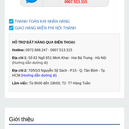
0907.513.315
THANH TOÁN KHI NHẬN HÀNG
GIAO HÀNG MIỄN PHÍ NỘI THÀNH
HỖ TRỢ ĐẶT HÀNG QUA ĐIỆN THOẠI:
Hotline:
0972.888.247 - 0907.513.315
Địa chỉ 1:
Số 82 Ngõ 651 Minh Khai - Hai Bà Trưng - Hà Nội
(
Hướng dẫn đường đi
)
Địa chỉ 2:
70/55/3 Nguyễn Sỹ Sách - P.15 - Q. Tân Bình - Tp.
HCM (
Hướng dẫn đường đi
)
Làm việc:
Từ 8h00 đến 18h00, T2- T7 Hàng Tuần
Giới thiệu