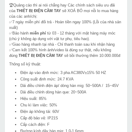
🏆Quảng cáo thì ai nói chẳng hay Các chính sách siêu ưu đãi
của
THIẾT BỊ ĐIỆN CẦM TAY
sẽ XOÁ BỎ mọi nỗi lo mua hàng
của các anh/chị:
✅7 ngày miễn phí đổi trả - Hoàn tiền ngay 100% (Lỗi của nhà sản
xuất)
✅Bảo hành
miễn phí
từ 03 - 12 tháng với mặt hàng máy móc
(chú ý không áp dụng với vật tư phụ, tiêu hao).
✅Giao hàng nhanh tại nhà - Chỉ thanh toán sau khi nhận hàng
✅Cam kết 100% hình ảnh/video là đúng sự thật, nếu không
đúng
THIẾT BỊ ĐIỆN CẦM TAY
sẽ bồi thường thêm 10.000.000đ
Thông số kỹ thuật:
Điện áp vào định mức: 3 pha AC380V±15% 50 HZ
Công suất định mức: 24.7 KVA
Dải điều chỉnh điện áp/ dòng hàn mig: 50~500A / 15~45V
Dải điều chỉnh dòng hàn que: 20~500A
Hiệu suất: 85%
Chu kì làm việc: 50%
Điện áp không tải: 60V
Cấp độ bảo vệ: IP21S
Cấp cách điện: F
Đường kính dây hàn mig: 1.0-1.6mm