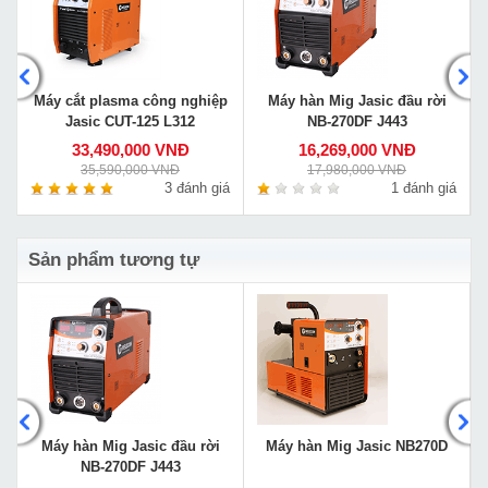
Máy cắt plasma công nghiệp
Máy hàn Mig Jasic đầu rời
Jasic CUT-125 L312
NB-270DF J443
33,490,000 VNĐ
16,269,000 VNĐ
35,590,000 VNĐ
17,980,000 VNĐ
á
3 đánh giá
1 đánh giá
Sản phẩm tương tự
Máy hàn Mig Jasic đầu rời
Máy hàn Mig Jasic NB270D
NB-270DF J443