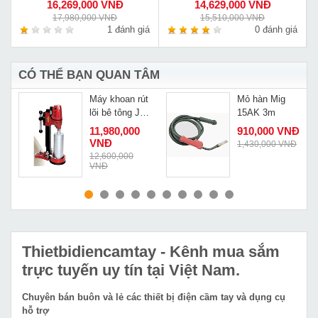
16,269,000 VNĐ
14,629,000 VNĐ
17,980,000 VNĐ
15,510,000 VNĐ
á
1 đánh giá
0 đánh giá
CÓ THỂ BẠN QUAN TÂM
Máy khoan rút
Mỏ hàn Mig
lõi bê tông JD
15AK 3m
Power KF-500
11,980,000
910,000 VNĐ
VNĐ
1,430,000 VNĐ
Đ
12,600,000
VNĐ
MUA NGAY
MUA NGAY
Thietbidiencamtay
- Kênh mua sắm
trực tuyến uy tín tại Việt Nam.
Chuyên bán buôn và lẻ các thiết bị điện cầm tay và dụng cụ
hỗ trợ