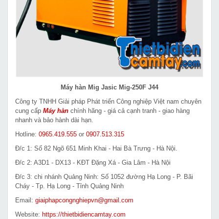
Máy hàn Mig Jasic Mig-250F J44
Công ty TNHH Giải pháp Phát triển Công nghiệp Việt nam chuyên
cung cấp
Máy hàn
chính hãng - giá cả cạnh tranh - giao hàng
nhanh và bảo hành dài hạn.
Hotline:
0965.419.555
or
0907.513.315
Đ/c 1: Số 82 Ngõ 651 Minh Khai - Hai Bà Trưng - Hà Nội.
Đ/c 2: A3D1 - DX13 - KĐT Đặng Xá - Gia Lâm - Hà Nội
Đ/c 3: chi nhánh Quảng Ninh: Số 1052 đường Hạ Long - P. Bãi
Cháy - Tp. Hạ Long - Tỉnh Quảng Ninh
Email:
giaiphapcongnghiepvn@gmail.com
Website:
https://thietbidiencamtay.com