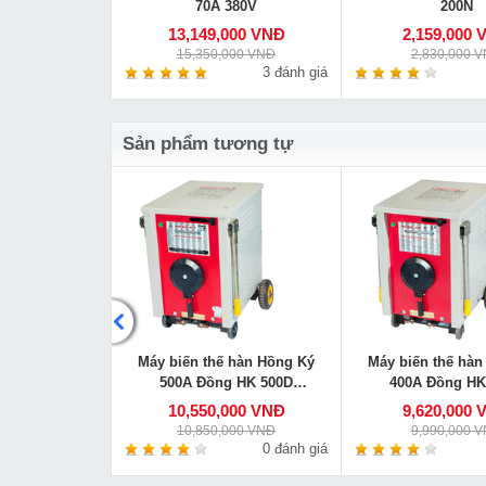
200Y
70A 380V
200N
000 VNĐ
13,149,000 VNĐ
2,159,000 
000 VNĐ
15,350,000 VNĐ
2,830,000 
0 đánh giá
3 đánh giá
Sản phẩm tương tự
 hàn Hồng ký
Máy biến thế hàn Hồng Ký
Máy biến thế hàn
 HK-H180D
500A Đồng HK 500D
400A Đồng HK
220V/380V
220V/380
000 VNĐ
10,550,000 VNĐ
9,620,000 
00 VNĐ
10,850,000 VNĐ
9,990,000 
0 đánh giá
0 đánh giá