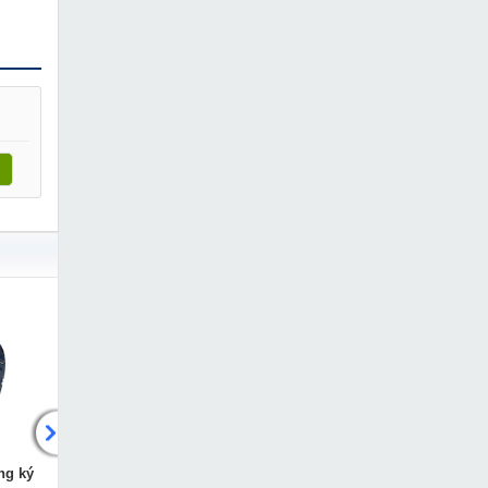
Bosch GLM-250 VF
8,249,000 VNĐ
9,932,000 VNĐ
Máy phun sơn Guchen
MUA NGAY
1595
16,549,000 VNĐ
22,320,000 VNĐ
Lưỡi cắt nhôm Makita
MUA NGAY
B-17304
1,049,000 VNĐ
1,500,000 VNĐ
Máy khoan bắn vít
MUA NGAY
Kynko J1Z-KD55-6
589,000 VNĐ
765,000 VNĐ
Máy khoan bắn vít
MUA NGAY
Makita 6501
ng ký
Máy hàn bấm hồng ký HK-
Máy hàn chập Hồng ký H
2,139,000 VNĐ