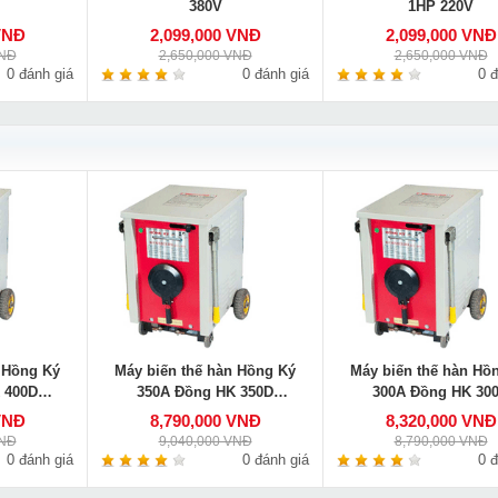
380V
1HP 220V
VNĐ
2,099,000 VNĐ
2,099,000 VNĐ
VNĐ
2,650,000 VNĐ
2,650,000 VNĐ
0 đánh giá
0 đánh giá
0 đ
 Hồng Ký
Máy biến thế hàn Hồng Ký
Máy biến thế hàn Hồ
 400D
350A Đồng HK 350D
300A Đồng HK 30
V
220V/380V
220V/380V
VNĐ
8,790,000 VNĐ
8,320,000 VNĐ
VNĐ
9,040,000 VNĐ
8,790,000 VNĐ
0 đánh giá
0 đánh giá
0 đ