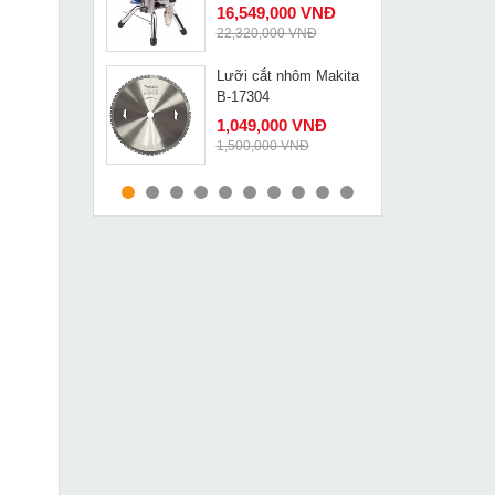
16,549,000 VNĐ
22,320,000 VNĐ
Lưỡi cắt nhôm Makita
MUA NGAY
B-17304
1,049,000 VNĐ
1,500,000 VNĐ
Máy khoan bắn vít
MUA NGAY
Kynko J1Z-KD55-6
589,000 VNĐ
765,000 VNĐ
Máy khoan bắn vít
MUA NGAY
Makita 6501
2,139,000 VNĐ
2,655,000 VNĐ
Máy khoan từ Cayken
MUA NGAY
KCY-38DM
12,790,000 VNĐ
13,940,000 VNĐ