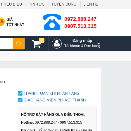
 TIÊU BIỂU
TIN TỨC
TUYỂN DỤNG
LIÊN HỆ
0972.888.247
0907.513.315
0
Đăng nhập
Tài khoản & Đơn hàng
00D
THANH TOÁN KHI NHẬN HÀNG
GIAO HÀNG MIỄN PHÍ NỘI THÀNH
HỖ TRỢ ĐẶT HÀNG QUA ĐIỆN THOẠI:
Hotline:
0972.888.247 - 0907.513.315
Địa chỉ 1:
Số 82 Ngõ 651 Minh Khai - Hai Bà