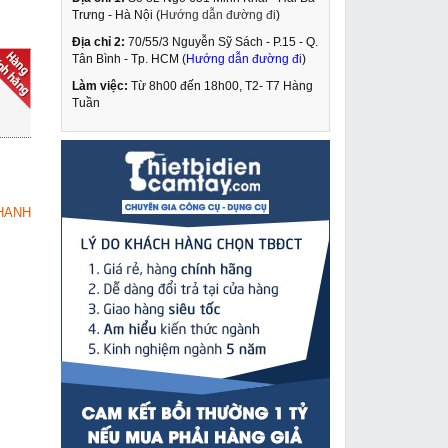
Trưng - Hà Nội (
Hướng dẫn đường đi
)
Địa chỉ 2:
70/55/3 Nguyễn Sỹ Sách - P.15 - Q.
Máy khoan bắn vít
Tân Bình - Tp. HCM (
Hướng dẫn đường đi
)
Kynko J1Z-KD55-6
Làm việc:
Từ 8h00 đến 18h00, T2- T7 Hàng
589,000 VNĐ
Tuần
765,000 VNĐ
Máy khoan bắn vít
MUA NGAY
Makita 6501
2,139,000 VNĐ
HANH
2,655,000 VNĐ
Máy khoan từ Cayken
MUA NGAY
KCY-38DM
12,790,000 VNĐ
13,940,000 VNĐ
Máy mài góc Sencan
MUA NGAY
541021
819,000 VNĐ
1,419,000 VNĐ