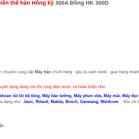
iến thế hàn
Hồng ký
300A Đồng HK 300D
am chuyên cung cấp
Máy hàn
chính hãng - giá cả cạnh tranh - giao hàng nhan
huyên dụng dùng cho thi công điện nước và hoàn thiện như
:
khoan rút lõi bê tông
,
Máy bào tường
,
Máy phun vữa
,
Máy mài
,
Máy đục
đa dạng như:
J
asic
,
Riland
,
Makita
,
Bosch
,
Gaowang
,
Weldcom
... Mọi chi t
ội.