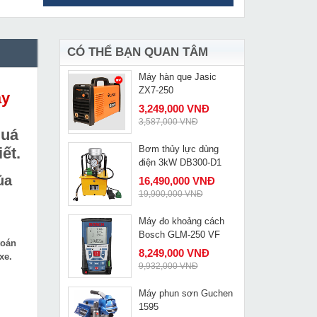
Máy hàn que Marller
MUA NGAY
ARC-250 tự động nhận
diện nguồn điện
5,490,000 VNĐ
6,920,000 VNĐ
CÓ THỂ BẠN QUAN TÂM
Máy hàn que Jasic
MUA NGAY
ZX7-250
y
3,249,000 VNĐ
3,587,000 VNĐ
quá
Bơm thủy lực dùng
ết.
MUA NGAY
điện 3kW DB300-D1
ủa
16,490,000 VNĐ
19,900,000 VNĐ
Máy đo khoảng cách
MUA NGAY
Bosch GLM-250 VF
toán
8,249,000 VNĐ
xe.
9,932,000 VNĐ
Máy phun sơn Guchen
MUA NGAY
1595