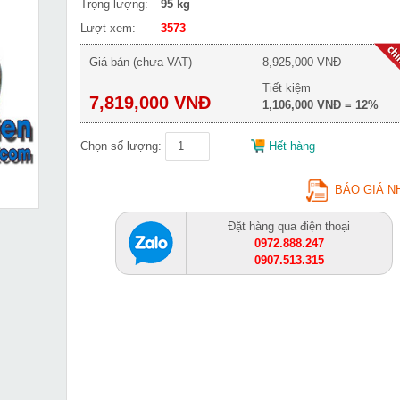
Trọng lượng:
95 kg
Lượt xem:
3573
Giá bán (chưa VAT)
8,925,000 VNĐ
Tiết kiệm
7,819,000 VNĐ
1,106,000 VNĐ = 12%
Chọn số lượng:
Hết hàng
BÁO GIÁ N
Đặt hàng qua điện thoại
0972.888.247
0907.513.315