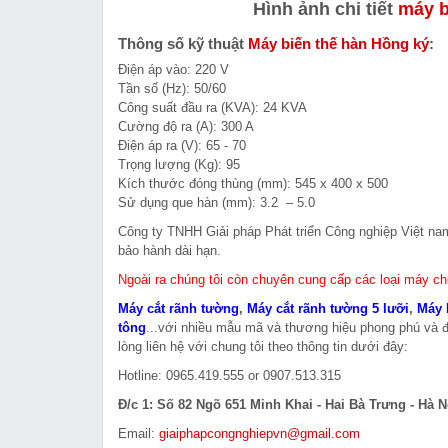
Hình ảnh chi tiết
máy b
Thông số kỹ thuật
Máy biến thế hàn Hồng ký
:
Điện áp vào: 220 V
Tần số (Hz): 50/60
Công suất đầu ra (KVA): 24 KVA
Cường độ ra (A): 300 A
Điện áp ra (V): 65 - 70
Trọng lượng (Kg): 95
Kích thước đóng thùng (mm): 545 x 400 x 500
Sử dụng que hàn (mm): 3.2 – 5.0
Công ty TNHH Giải pháp Phát triển Công nghiệp Việt n
bảo hành dài hạn.
Ngoài ra chúng tôi còn chuyên cung cấp các loại máy c
Máy cắt rãnh tường
,
Máy cắt rãnh tường 5 lưỡi
,
Máy 
tông
...với nhiều mẫu mã và thương hiệu phong phú và 
lòng liên hệ với chung tôi theo thông tin dưới đây:
Hotline: 0965.419.555 or 0907.513.315
Đ/c 1: Số 82 Ngõ 651 Minh Khai - Hai Bà Trưng - Hà N
Email:
giaiphapcongnghiepvn@gmail.com