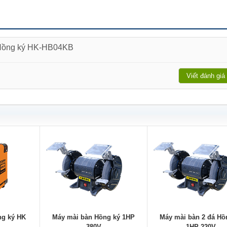
p Hồng ký HK-HB04KB
Viết đánh giá
ng ký HK
Máy mài bàn Hồng ký 1HP
Máy mài bàn 2 đá Hồ
380V
1HP 220V