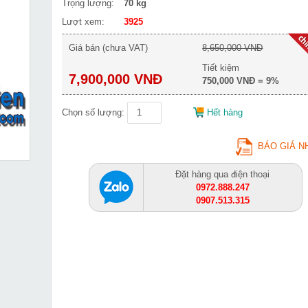
Trọng lượng:
70 kg
Lượt xem:
3925
Giá bán (chưa VAT)
8,650,000 VNĐ
Tiết kiệm
7,900,000 VNĐ
750,000 VNĐ = 9%
Chọn số lượng:
Hết hàng
BÁO GIÁ N
Đặt hàng qua điện thoại
0972.888.247
0907.513.315