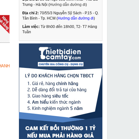
Trưng - Hà Nội (
Hướng dẫn đường đi
)
Địa chỉ 2:
70/55/3 Nguyễn Sỹ Sách - P.15 - Q.
Máy cắt sắt thủy lực
Tân Bình - Tp. HCM (
Hướng dẫn đường đi
)
RC-25
Làm việc:
Từ 8h00 đến 18h00, T2- T7 Hàng
11,490,000 VNĐ
Tuần
13,500,000 VNĐ
Máy cắt sắt Makita
MUA NGAY
4131
7,549,000 VNĐ
HANH
7,930,000 VNĐ
Súng bắn ti trần
MUA NGAY
DiaoDing
1,590,000 VNĐ
3,800,000 VNĐ
Máy hàn que Marller
MUA NGAY
ARC-250 tự động nhận
diện nguồn điện
5,490,000 VNĐ
6,920,000 VNĐ