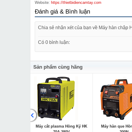
Website:
https://thietbidiencamtay.com
Đánh giá & Bình luận
Chia sẻ nhận xét của bạn về Máy hàn chậ
Có 0 bình luận:
Sản phẩm cùng hãng
 Hồng Ký HK
Máy cắt plasma Hồng Ký HK
Máy hàn que Hồ
200Y
70A 380V
200N