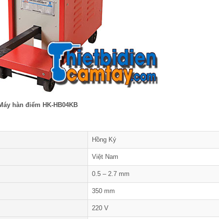
Máy hàn điểm HK-HB04KB
Hồng Ký
Việt Nam
0.5 – 2.7 mm
350 mm
220 V