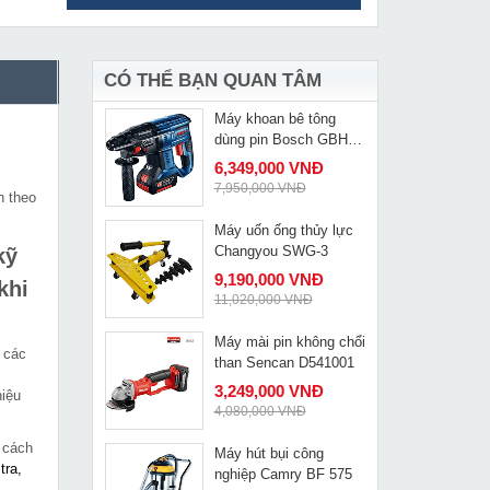
Máy cắt Plasma Hồng
MUA NGAY
ký HK 70-220V
13,149,000 VNĐ
15,350,000 VNĐ
CÓ THỂ BẠN QUAN TÂM
Máy khoan bê tông
MUA NGAY
dùng pin Bosch GBH
180-LI
6,349,000 VNĐ
,
7,950,000 VNĐ
n theo
Máy uốn ống thủy lực
MUA NGAY
Changyou SWG-3
kỹ
9,190,000 VNĐ
khi
11,020,000 VNĐ
Máy mài pin không chổi
MUA NGAY
 các
than Sencan D541001
3,249,000 VNĐ
hiệu
4,080,000 VNĐ
 cách
Máy hút bụi công
MUA NGAY
tra,
nghiệp Camry BF 575