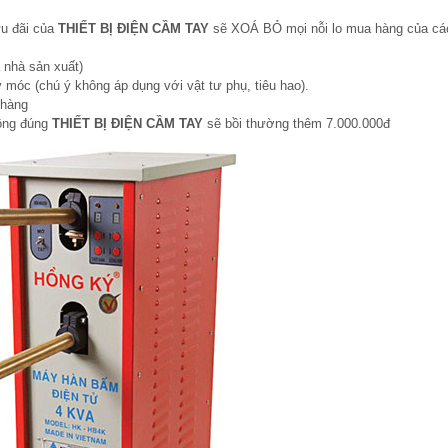
ưu đãi của
THIẾT BỊ ĐIỆN CẦM TAY
sẽ XOÁ BỎ mọi nỗi lo mua hàng của cá
 nhà sản xuất)
 móc (chú ý không áp dụng với vật tư phụ, tiêu hao).
 hàng
hông đúng
THIẾT BỊ ĐIỆN CẦM TAY
sẽ bồi thường thêm 7.000.000đ