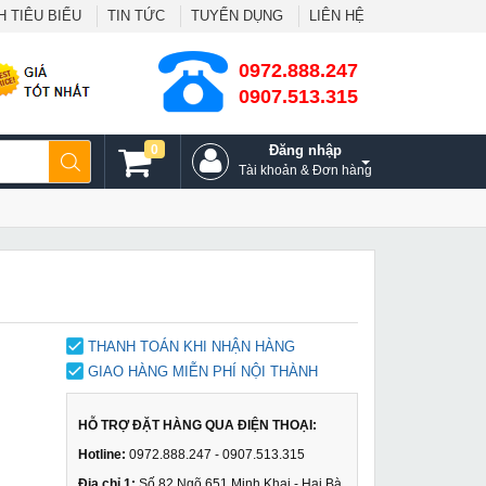
 TIÊU BIỂU
TIN TỨC
TUYỂN DỤNG
LIÊN HỆ
0972.888.247
0907.513.315
0
Đăng nhập
Tài khoản & Đơn hàng
THANH TOÁN KHI NHẬN HÀNG
GIAO HÀNG MIỄN PHÍ NỘI THÀNH
HỖ TRỢ ĐẶT HÀNG QUA ĐIỆN THOẠI:
Hotline:
0972.888.247 - 0907.513.315
Địa chỉ 1:
Số 82 Ngõ 651 Minh Khai - Hai Bà