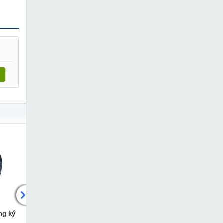
ng ký
Máy hàn bấm hồng ký HK-
Máy hàn chập Hồng ký H
HB10KB
HB04KB