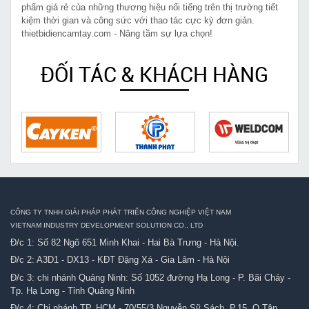
phẩm giá rẻ của những thương hiệu nổi tiếng trên thị trường tiết
kiệm thời gian và công sức với thao tác cực kỳ đơn giản.
thietbidiencamtay.com - Nâng tầm sự lựa chọn!
ĐỐI TÁC & KHÁCH HÀNG
CÔNG TY TNHH GIẢI PHÁP PHÁT TRIỂN CÔNG NGHIỆP VIỆT NAM
VIETNAM INDUSTRY DEVELOPMENT SOLUTION CO., LTD
Đ/c 1: Số 82 Ngõ 651 Minh Khai - Hai Bà Trưng - Hà Nội.
Đ/c 2: A3D1 - DX13 - KĐT Đặng Xá - Gia Lâm - Hà Nội
Đ/c 3: chi nhánh Quảng Ninh: Số 1052 đường Hạ Long - P. Bãi Cháy -
Tp. Hạ Long - Tỉnh Quảng Ninh
Đ/c 4: Chi nhánh TP. HCM - 70/55/3 Nguyễn Sỹ Sách, P.15, Q.Tân