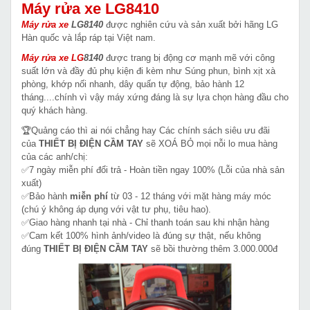
Máy rửa xe LG8410
Máy rửa xe
LG8140
được nghiên cứu và sản xuất bởi hãng LG
Hàn quốc và lắp ráp tại Việt nam.
Máy rửa xe LG
8140
được trang bị động cơ mạnh mẽ với công
suất lớn và đầy đủ phụ kiện đi kèm như Súng phun, bình xịt xà
phòng, khớp nối nhanh, dây quấn tự động, bảo hành 12
tháng....chính vì vậy máy xứng đáng là sự lựa chọn hàng đầu cho
quý khách hàng.
🏆Quảng cáo thì ai nói chẳng hay Các chính sách siêu ưu đãi
của
THIẾT BỊ ĐIỆN CẦM TAY
sẽ XOÁ BỎ mọi nỗi lo mua hàng
của các anh/chị:
✅7 ngày miễn phí đổi trả - Hoàn tiền ngay 100% (Lỗi của nhà sản
xuất)
✅Bảo hành
miễn phí
từ 03 - 12 tháng với mặt hàng máy móc
(chú ý không áp dụng với vật tư phụ, tiêu hao).
✅Giao hàng nhanh tại nhà - Chỉ thanh toán sau khi nhận hàng
✅Cam kết 100% hình ảnh/video là đúng sự thật, nếu không
đúng
THIẾT BỊ ĐIỆN CẦM TAY
sẽ bồi thường thêm 3.000.000đ