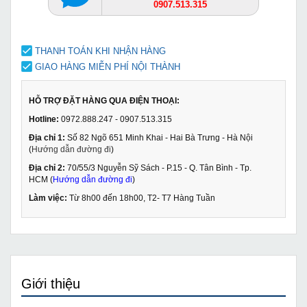
0907.513.315
THANH TOÁN KHI NHẬN HÀNG
GIAO HÀNG MIỄN PHÍ NỘI THÀNH
HỖ TRỢ ĐẶT HÀNG QUA ĐIỆN THOẠI:
Hotline:
0972.888.247 - 0907.513.315
Địa chỉ 1:
Số 82 Ngõ 651 Minh Khai - Hai Bà Trưng - Hà Nội
(
Hướng dẫn đường đi
)
Địa chỉ 2:
70/55/3 Nguyễn Sỹ Sách - P.15 - Q. Tân Bình - Tp.
HCM (
Hướng dẫn đường đi
)
Làm việc:
Từ 8h00 đến 18h00, T2- T7 Hàng Tuần
Giới thiệu