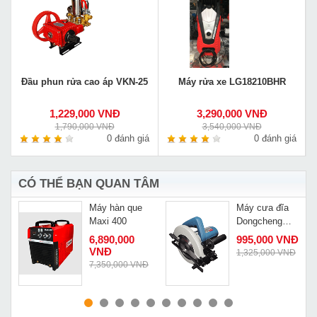
Đầu phun rửa cao áp VKN-25
Máy rửa xe LG18210BHR
1,229,000 VNĐ
3,290,000 VNĐ
1,790,000 VNĐ
3,540,000 VNĐ
0 đánh giá
0 đánh giá
CÓ THỂ BẠN QUAN TÂM
o
Máy hàn que
Máy cưa đĩa
Maxi 400
Dongcheng
DM02 185
Đ
6,890,000
995,000 VNĐ
VNĐ
1,325,000 VNĐ
7,350,000 VNĐ
MUA NGAY
MUA NGAY