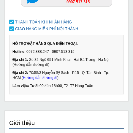
0907.513.315
THANH TOÁN KHI NHẬN HÀNG
GIAO HÀNG MIỄN PHÍ NỘI THÀNH
HỖ TRỢ ĐẶT HÀNG QUA ĐIỆN THOẠI:
Hotline:
0972.888.247 - 0907.513.315
Địa chỉ 1:
Số 82 Ngõ 651 Minh Khai - Hai Bà Trưng - Hà Nội
(
Hướng dẫn đường đi
)
Địa chỉ 2:
70/55/3 Nguyễn Sỹ Sách - P.15 - Q. Tân Bình - Tp.
HCM (
Hướng dẫn đường đi
)
Làm việc:
Từ 8h00 đến 18h00, T2- T7 Hàng Tuần
Giới thiệu