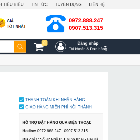
 TIÊU BIỂU
TIN TỨC
TUYỂN DỤNG
LIÊN HỆ
0972.888.247
0907.513.315
0
Đăng nhập
Tài khoản & Đơn hàng
THANH TOÁN KHI NHẬN HÀNG
GIAO HÀNG MIỄN PHÍ NỘI THÀNH
HỖ TRỢ ĐẶT HÀNG QUA ĐIỆN THOẠI:
Hotline:
0972.888.247 - 0907.513.315
Địa chỉ 1:
Số 82 Ngõ 651 Minh Khai - Hai Bà