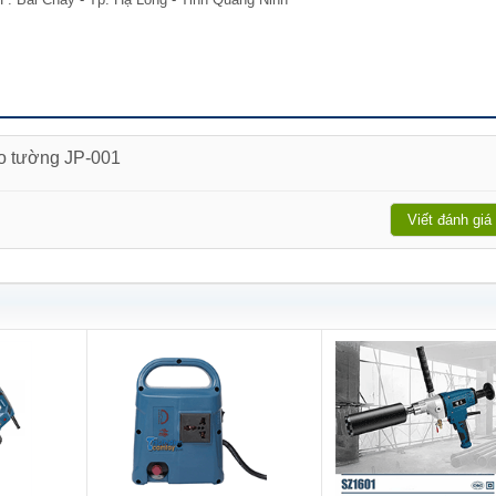
ào tường JP-001
Viết đánh giá