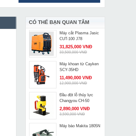
Máy cắt gạch
MUA NGAY
Dongcheng Z1E-FF02-
110
829,000 VNĐ
1,275,000 VNĐ
CÓ THỂ BẠN QUAN TÂM
Máy cắt Plasma Jasic
MUA NGAY
CUT-100 J78
31,825,000 VNĐ
33,500,000 VNĐ
Máy khoan từ Cayken
MUA NGAY
SCY-35HD
11,490,000 VNĐ
12,900,000 VNĐ
Đầu đột lỗ thủy lực
MUA NGAY
Changyou CH-50
2,890,000 VNĐ
3,590,000 VNĐ
Máy bào Makita 1805N
MUA NGAY