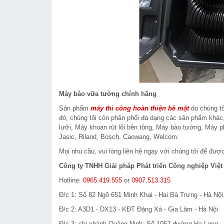
Máy bào vữa tường chính hãng
Sản phẩm
máy thi công hoàn thiện bề mặt
do chúng tô
đó, chúng tôi còn phân phối đa dạng các sản phẩm khác
lưỡi, Máy khoan rút lõi bên tông, Máy bào tường, Máy 
Jasic, Riland, Bosch, Caowang, Welcom.
Mọi nhu cầu, vui lòng liên hệ ngay với chúng tôi để được
Công ty TNHH Giải pháp Phát triển Công nghiệp Việ
Hotline:
0965.419.555
or
0907.513.315
Đ/c 1: Số 82 Ngõ 651 Minh Khai - Hai Bà Trưng - Hà Nội
Đ/c 2: A3D1 - DX13 - KĐT Đặng Xá - Gia Lâm - Hà Nội
Đ/c 3: chi nhánh Quảng Ninh: Số 1052 đường Hạ Long - 