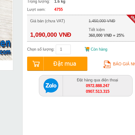
Trọng lượng:
1.6 kg
Lượt xem:
4755
Giá bán (chưa VAT)
1,450,000 VNĐ
Tiết kiệm
1,090,000 VNĐ
360,000 VNĐ = 25%
Chọn số lượng:
Còn hàng
Đặt mua
BÁO GIÁ N
Đặt hàng qua điện thoại
0972.888.247
0907.513.315