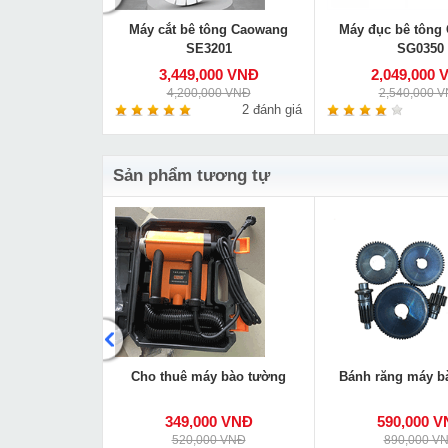
y bào tường
Máy cắt bê tông Caowang
Máy đục bê tông
SE3201
SG0350
00 VNĐ
3,449,000 VNĐ
2,049,000 
0 VNĐ
4,200,000 VNĐ
2,540,000 
0 đánh giá
2 đánh giá
Sản phẩm tương tự
ng XTK-BQJ-2
Cho thuê máy bào tường
Bánh răng máy b
000 VNĐ
349,000 VNĐ
590,000 
00 VNĐ
520,000 VNĐ
890,000 V