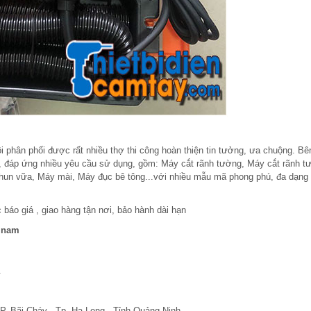
i phân phối được rất nhiều thợ thi công hoàn thiện tin tưởng, ưa chuộng. B
, đáp ứng nhiều yêu cầu sử dụng, gồm: Máy cắt rãnh tường, Máy cắt rãnh t
phun vữa, Máy mài, Máy đục bê tông...với nhiều mẫu mã phong phú, đa dạng
 báo giá , giao hàng tận nơi, bảo hành dài hạn
t nam
.
P. Bãi Cháy - Tp. Hạ Long - Tỉnh Quảng Ninh