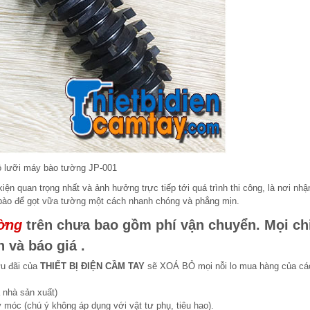
 lưỡi máy bào tường JP-001
iện quan trọng nhất và ảnh hưởng trực tiếp tới quá trình thi công, là nơi nhậ
 bào để gọt vữa tường một cách nhanh chóng và phẳng mịn.
ờng
trên chưa bao gồm phí vận chuyển. Mọi ch
n và báo giá .
ưu đãi của
THIẾT BỊ ĐIỆN CẦM TAY
sẽ XOÁ BỎ mọi nỗi lo mua hàng của cá
 nhà sản xuất)
 móc (chú ý không áp dụng với vật tư phụ, tiêu hao).