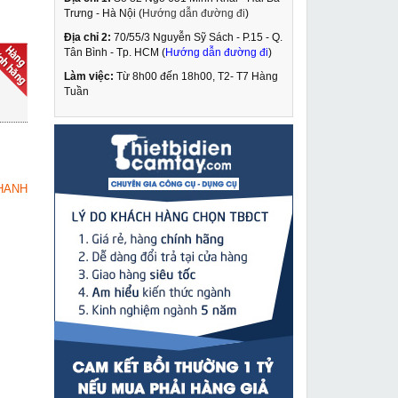
Trưng - Hà Nội (
Hướng dẫn đường đi
)
Địa chỉ 2:
70/55/3 Nguyễn Sỹ Sách - P.15 - Q.
Máy cắt bê tông Oubao
Tân Bình - Tp. HCM (
Hướng dẫn đường đi
)
OB-1200
Làm việc:
Từ 8h00 đến 18h00, T2- T7 Hàng
42,949,000 VNĐ
Tuần
44,190,000 VNĐ
Máy khoan rút lõi
MUA NGAY
Kamiko OB-255
6,890,000 VNĐ
HANH
8,390,000 VNĐ
Đầu ép cốt thủy lực 60
MUA NGAY
tấn Changyou CO-60S
10,190,000 VNĐ
13,200,000 VNĐ
Máy mài Kynko S1M-
MUA NGAY
KD22-230
2,159,000 VNĐ
2,630,000 VNĐ