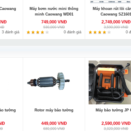
 Caowang
Máy bơm nước mini thông
Máy khoan rút lõi cầ
minh Caowang WD01
Caowang SZ160
VNĐ
749,000 VNĐ
2,749,000 VNĐ
VNĐ
930,000 VNĐ
3,590,000 VNĐ
3 đánh giá
0 đánh giá
0 đ
ào tường
Rotor máy bào tường
Máy bào tường JP 
VNĐ
449,000 VNĐ
2,590,000 VNĐ
NĐ
680,000 VNĐ
3,320,000 VNĐ