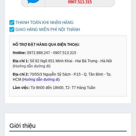
0907.513.315
THANH TOÁN KHI NHẬN HÀNG
GIAO HÀNG MIỄN PHÍ NỘI THÀNH
HỖ TRỢ ĐẶT HÀNG QUA ĐIỆN THOẠI:
Hotline:
0972.888.247 - 0907.513.315
Địa chỉ 1:
Số 82 Ngõ 651 Minh Khai - Hai Bà Trưng - Hà Nội
(
Hướng dẫn đường đi
)
Địa chỉ 2:
70/55/3 Nguyễn Sỹ Sách - P.15 - Q. Tân Bình - Tp.
HCM (
Hướng dẫn đường đi
)
Làm việc:
Từ 8h00 đến 18h00, T2- T7 Hàng Tuần
Giới thiệu