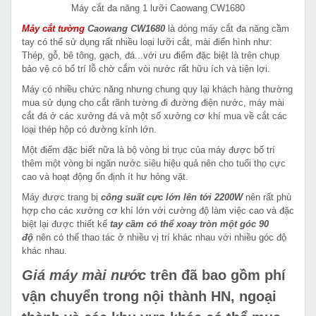
Máy cắt đa năng 1 lưỡi Caowang CW1680
Máy cắt tường
Caowang CW1680
là dòng máy cắt đa năng cầm
tay có thể sử dụng rất nhiều loại lưỡi cắt, mài điển hình như:
Thép, gỗ, bê tông, gạch, đá...với ưu điểm đặc biệt là trên chụp
bảo vệ có bố trí lỗ chờ cắm vòi nước rất hữu ích và tiện lợi.
Máy có nhiều chức năng nhưng chung quy lại khách hàng thường
mua sử dụng cho cắt rãnh tường đi đường điện nước, máy mài
cắt đá ở các xưởng đá và một số xưởng cơ khí mua về cắt các
loại thép hộp có đường kính lớn.
Một điểm đặc biết nữa là bộ vòng bi trục của máy được bố trí
thêm một vòng bi ngăn nước siêu hiệu quả nên cho tuổi thọ cực
cao và hoạt động ổn định ít hư hỏng vặt.
Máy được trang bị
công suất cực lớn lên tới 2200W
nên rất phù
hợp cho các xưởng cơ khí lớn với cường độ làm việc cao và đặc
biệt lại được thiết kế
tay cầm có thể xoay tròn một góc 90
độ
nên có thể thao tác ở nhiều vị trí khác nhau với nhiều góc độ
khác nhau.
Giá máy mài nước
trên đã bao gồm phí
vận chuyển trong nội thành HN, ngoại