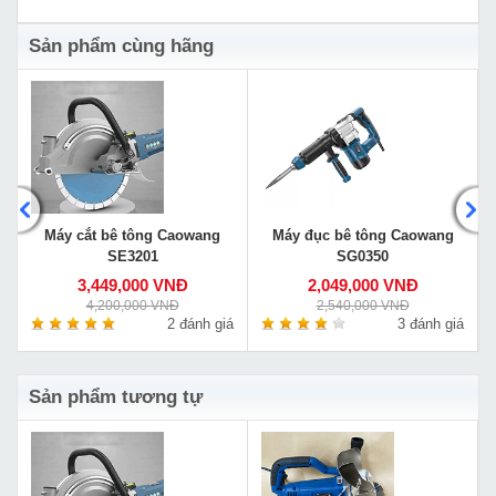
Sản phẩm cùng hãng
Máy cắt bê tông Caowang
Máy đục bê tông Caowang
SE3201
SG0350
3,449,000 VNĐ
2,049,000 VNĐ
4,200,000 VNĐ
2,540,000 VNĐ
á
2 đánh giá
3 đánh giá
Sản phẩm tương tự