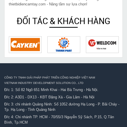
thietbidiencamtay.com - Nâng tầm sự lựa chọn!
ĐỐI TÁC & KHÁCH HÀNG
CÔNG TY TNHH GIẢI PHÁP PHÁT TRIỂN CÔNG NGHIỆP VIỆT NAM
VIETNAM INDUSTRY DEVELOPMENT SOLUTION CO., LTD
Đ/c 1: Số 82 Ngõ 651 Minh Khai - Hai Bà Trưng - Hà Nội.
Đ/c 2: A3D1 - DX13 - KĐT Đặng Xá - Gia Lâm - Hà Nội
Đ/c 3: chi nhánh Quảng Ninh: Số 1052 đường Hạ Long - P. Bãi Cháy -
Tp. Hạ Long - Tỉnh Quảng Ninh
Đ/c 4: Chi nhánh TP. HCM - 70/55/3 Nguyễn Sỹ Sách, P.15, Q.Tân
Bình, Tp.HCM