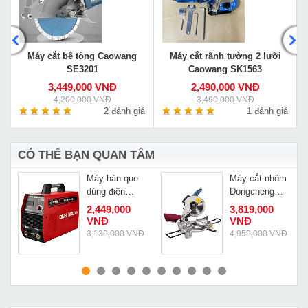
Máy cắt bê tông Caowang
Máy cắt rãnh tường 2 lưỡi
SE3201
Caowang SK1563
3,449,000 VNĐ
2,490,000 VNĐ
4,200,000 VNĐ
3,490,000 VNĐ
á
2 đánh giá
1 đánh giá
CÓ THỂ BẠN QUAN TÂM
Máy hàn que
Máy cắt nhôm
p
dùng điện
Dongcheng
Quaiyou ZX7
J1X-FF-255
Đ
2,449,000
3,819,000
250
VNĐ
VNĐ
3,130,000 VNĐ
4,950,000 VNĐ
MUA NGAY
MUA NGAY