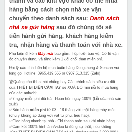
thành và các khu vực khác có thể mua
hàng bằng cách chọn nhà xe vận
chuyển theo danh sách sau:
Danh sách
nhà xe gửi hàng
sau đó chúng tôi sẽ
tiến hành gửi hàng, khách hàng kiểm
tra, nhận hàng và thanh toán với nhà xe.
Phụ kiện đi kèm
Máy mài
bao gồm: Hộp lưỡi bảo vệ, Cờ lê vặn
ốc chuyên dụng, và tặng kèm 1 đôi chổi than miễn phí.
Đại lý các tỉnh Liên hệ mua buôn hàng Dongcheng & Sencan vui
lòng gọi Hotline: 0965.419.555 or 0907.513.315 (Zalo)
🏆Quảng cáo thì ai nói chẳng hay Các chính sách siêu ưu đãi
của
THIẾT BỊ ĐIỆN CẦM TAY
sẽ XOÁ BỎ mọi nỗi lo mua hàng
của các anh/chị:
✅7 ngày miễn phí đổi trả - Hoàn tiền ngay 100% (Lỗi của nhà sản
xuất)
✅Bảo hành
miễn phí
từ 03 - 18 tháng với mặt hàng máy móc
(chú ý không áp dụng với vật tư phụ, tiêu hao).
✅Giao hàng nhanh tại nhà - Chỉ thanh toán sau khi nhận hàng
✅Cam kết 100% hình ảnh/video là đúng sự thật, nếu không