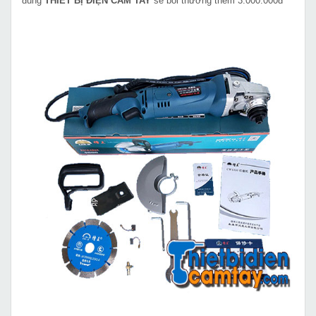
đúng
THIẾT BỊ ĐIỆN CẦM TAY
sẽ bồi thường thêm 3.000.000đ