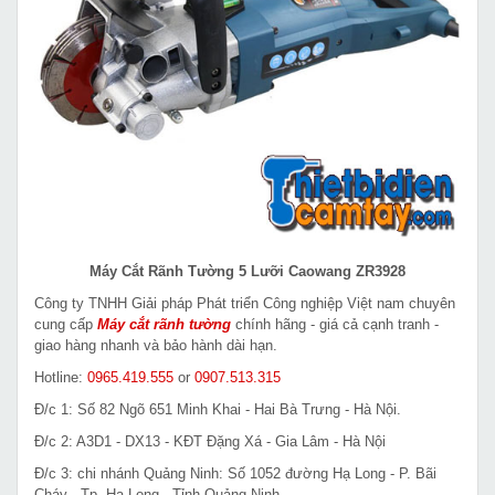
Máy Cắt Rãnh Tường 5 Lưỡi Caowang ZR3928
Công ty TNHH Giải pháp Phát triển Công nghiệp Việt nam chuyên
cung cấp
Máy cắt rãnh tường
chính hãng - giá cả cạnh tranh -
giao hàng nhanh và bảo hành dài hạn.
Hotline:
0965.419.555
or
0907.513.315
Đ/c 1: Số 82 Ngõ 651 Minh Khai - Hai Bà Trưng - Hà Nội.
Đ/c 2: A3D1 - DX13 - KĐT Đặng Xá - Gia Lâm - Hà Nội
Đ/c 3: chi nhánh Quảng Ninh: Số 1052 đường Hạ Long - P. Bãi
Cháy - Tp. Hạ Long - Tỉnh Quảng Ninh