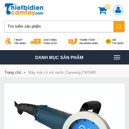
0
TOGGLE
DANH MỤC SẢN PHÂM
NAVIGATION
Trang chủ
»
Máy mài có vòi nước Caowang CW1680