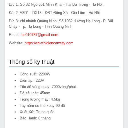
Đ/c 1: Số 82 Ngõ 651 Minh Khai - Hai Bà Trưng - Hà Nội.
Đ/c 2: A3D1 - DX13 - KĐT Đặng Xá - Gia Lâm - Hà Nội
Đ/c 3: chi nhánh Quảng Ninh: Số 1052 đường Hạ Long - P. Bãi
Cháy - Tp. Hạ Long - Tỉnh Quảng Ninh
Email:
luc010787@gmail.com
Website:
https://thietbidiencamtay.com
Thông số kỹ thuật
Công suất: 2200W
Điện áp : 220V
Tốc độ vòng quay: 7000vòng/phút
Độ sâu cắt: 45mm
Trọng lượng máy: 4.5kg
Tay nắm có thể xoay 90 độ
Xuất Xứ: Trung quốc
Bảo Hành: 6 tháng