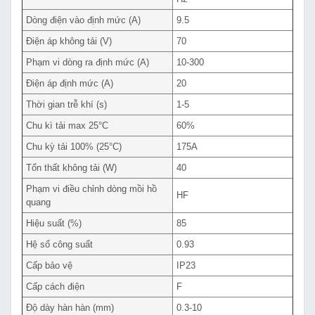
Dòng điện vào định mức (A)
9.5
Điện áp không tải (V)
70
Phạm vi dòng ra định mức (A)
10-300
Điện áp định mức (A)
20
Thời gian trễ khí (s)
1-5
Chu kì tải max 25°C
60%
Chu kỳ tải 100% (25°C)
175A
Tổn thất không tải (W)
40
Phạm vi điều chỉnh dòng mồi hồ
HF
quang
Hiệu suất (%)
85
Hệ số công suất
0.93
Cấp bảo vệ
IP23
Cấp cách điện
F
Độ dày hàn hàn (mm)
0.3-10