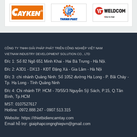
CÔNG TY TNHH GIẢI PHÁP PHÁT TRIỂN CÔNG NGHIỆP VIỆT NAM
VIETNAM INDUSTRY DEVELOPMENT SOLUTION CO., LTD
Đ/c 1: Số 82 Ngõ 651 Minh Khai - Hai Bà Trưng - Hà Nội.
Đ/c 2: A3D1 - DX13 - KĐT Đặng Xá - Gia Lâm - Hà Nội
Đ/c 3: chi nhánh Quảng Ninh: Số 1052 đường Hạ Long - P. Bãi Cháy -
Tp. Hạ Long - Tỉnh Quảng Ninh
Đ/c 4: Chi nhánh TP. HCM - 70/55/3 Nguyễn Sỹ Sách, P.15, Q.Tân
Bình, Tp.HCM
MST: 0107527617
Hotline:
0972.888.247
-
0907.513.315
Website:
https://thietbidiencamtay.com
Email hỗ trợ:
giaiphapcongnghiepvn@gmail.com