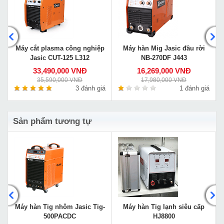
Máy cắt plasma công nghiệp
Máy hàn Mig Jasic đầu rời
Jasic CUT-125 L312
NB-270DF J443
33,490,000 VNĐ
16,269,000 VNĐ
35,590,000 VNĐ
17,980,000 VNĐ
á
3 đánh giá
1 đánh giá
Sản phẩm tương tự
Máy hàn Tig nhôm Jasic Tig-
Máy hàn Tig lạnh siêu cấp
500PACDC
HJ8800