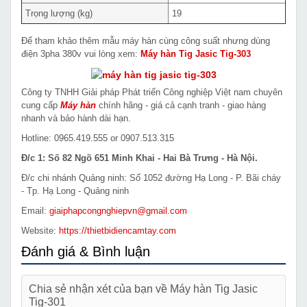
Trọng lượng (kg)
19
Để tham khảo thêm mẫu máy hàn cùng công suất nhưng dùng
điện 3pha 380v vui lòng xem:
Máy hàn Tig Jasic Tig-303
Công ty TNHH Giải pháp Phát triển Công nghiệp Việt nam chuyên
cung cấp
Máy hàn
chính hãng - giá cả cạnh tranh - giao hàng
nhanh và bảo hành dài hạn.
Hotline: 0965.419.555 or 0907.513.315
Đ/c 1: Số 82 Ngõ 651 Minh Khai - Hai Bà Trưng - Hà Nội.
Đ/c chi nhánh Quảng ninh: Số 1052 đường Hạ Long - P. Bãi cháy
- Tp. Hạ Long - Quảng ninh
Email:
giaiphapcongnghiepvn@gmail.com
Website:
https://thietbidiencamtay.com
Đánh giá & Bình luận
Chia sẻ nhận xét của bạn về Máy hàn Tig Jasic
Tig-301