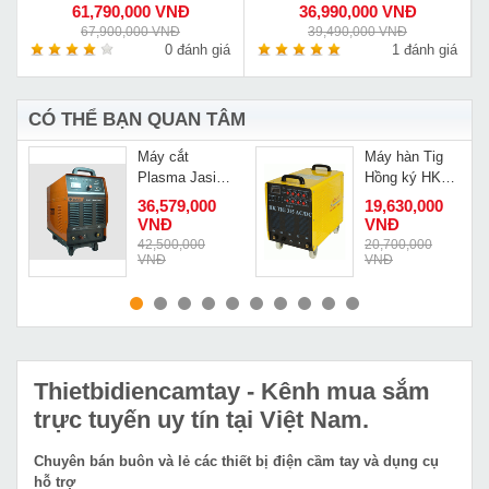
61,790,000 VNĐ
36,990,000 VNĐ
67,900,000 VNĐ
39,490,000 VNĐ
á
0 đánh giá
1 đánh giá
CÓ THỂ BẠN QUAN TÂM
Máy cắt
Máy hàn Tig
0
Plasma Jasic
Hồng ký HK
CUT 160 J47
TIG 315
36,579,000
19,630,000
AC/DC-380V
VNĐ
VNĐ
Đ
42,500,000
20,700,000
VNĐ
VNĐ
MUA NGAY
MUA NGAY
Thietbidiencamtay
- Kênh mua sắm
trực tuyến uy tín tại Việt Nam.
Chuyên bán buôn và lẻ các thiết bị điện cầm tay và dụng cụ
hỗ trợ