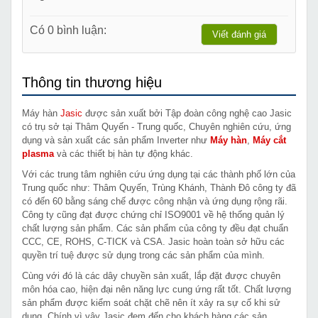
Có 0 bình luận:
Viết đánh giá
Thông tin thương hiệu
Máy hàn
Jasic
được sản xuất bởi Tập đoàn công nghệ cao Jasic
có trụ sở tại Thâm Quyến - Trung quốc, Chuyên nghiên cứu, ứng
dụng và sản xuất các sản phẩm Inverter như
Máy hàn
,
Máy cắt
plasma
và các thiết bị hàn tự động khác.
Với các trung tâm nghiên cứu ứng dụng tại các thành phố lớn của
Trung quốc như: Thâm Quyến, Trùng Khánh, Thành Đô công ty đã
có đến 60 bằng sáng chế được công nhận và ứng dụng rộng rãi.
Công ty cũng đạt được chứng chỉ ISO9001 về hệ thống quản lý
chất lượng sản phẩm. Các sản phẩm của công ty đều đạt chuẩn
CCC, CE, ROHS, C-TICK và CSA. Jasic hoàn toàn sở hữu các
quyền trí tuệ được sử dụng trong các sản phẩm của mình.
Cùng với đó là các dây chuyền sản xuất, lắp đặt được chuyên
môn hóa cao, hiện đại nên năng lực cung ứng rất tốt. Chất lượng
sản phẩm được kiểm soát chặt chẽ nên ít xảy ra sự cố khi sử
dụng. Chính vì vậy Jasic đem đến cho khách hàng các sản