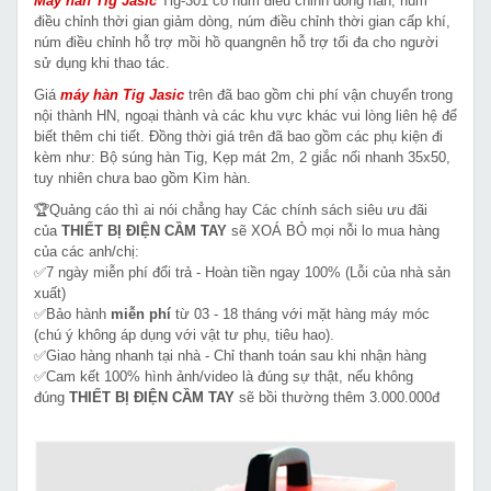
Máy hàn Tig Jasic
Tig-301 có núm điều chỉnh dòng hàn, núm
điều chỉnh thời gian giảm dòng, núm điều chỉnh thời gian cấp khí,
núm điều chỉnh hỗ trợ mồi hồ quangnên hỗ trợ tối đa cho người
sử dụng khi thao tác.
Giá
máy hàn Tig
Jasic
trên đã bao gồm chi phí vận chuyển trong
nội thành HN, ngoại thành và các khu vực khác vui lòng liên hệ để
biết thêm chi tiết. Đồng thời giá trên đã bao gồm các phụ kiện đi
kèm như: Bộ súng hàn Tig, Kẹp mát 2m, 2 giắc nối nhanh 35x50,
tuy nhiên chưa bao gồm Kìm hàn.
🏆Quảng cáo thì ai nói chẳng hay Các chính sách siêu ưu đãi
của
THIẾT BỊ ĐIỆN CẦM TAY
sẽ XOÁ BỎ mọi nỗi lo mua hàng
của các anh/chị:
✅7 ngày miễn phí đổi trả - Hoàn tiền ngay 100% (Lỗi của nhà sản
xuất)
✅Bảo hành
miễn phí
từ 03 - 18 tháng với mặt hàng máy móc
(chú ý không áp dụng với vật tư phụ, tiêu hao).
✅Giao hàng nhanh tại nhà - Chỉ thanh toán sau khi nhận hàng
✅Cam kết 100% hình ảnh/video là đúng sự thật, nếu không
đúng
THIẾT BỊ ĐIỆN CẦM TAY
sẽ bồi thường thêm 3.000.000đ