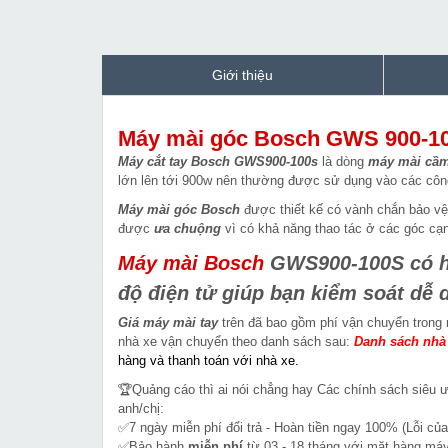
Giới thiệu
Máy mài góc Bosch GWS 900-1
Máy cắt tay Bosch GWS900-100s
là dòng
máy mài cầm
lớn lên tới 900w nên thường được sử dụng vào các công 
Máy mài góc Bosch
được thiết kế có vành chắn bảo vệ
được
ưa chuộng
vì có khả năng thao tác ở các góc cạ
Máy mài Bosch
GWS900-100S có hệ 
độ điện tử giúp bạn kiểm soát dễ 
Giá máy mài tay
trên đã bao gồm phí vận chuyển trong 
nhà xe vận chuyển theo danh sách sau:
Danh sách nhà
hàng và thanh toán với nhà xe.
🏆Quảng cáo thì ai nói chẳng hay Các chính sách siêu 
anh/chị:
✅7 ngày miễn phí đổi trả - Hoàn tiền ngay 100% (Lỗi của
✅Bảo hành
miễn phí
từ 03 - 18 tháng với mặt hàng máy