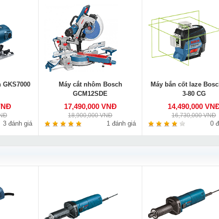
h GKS7000
Máy cắt nhôm Bosch
Máy bắn cốt laze Bos
GCM12SDE
3-80 CG
VNĐ
17,490,000 VNĐ
14,490,000 VN
VNĐ
18,900,000 VNĐ
16,730,000 VNĐ
3 đánh giá
1 đánh giá
0 đ