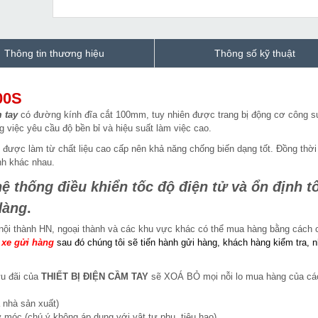
Thông tin thương hiệu
Thông số kỹ thuật
00S
 tay
có đường kính đĩa cắt 100mm, tuy nhiên được trang bị động cơ công s
việc yêu cầu độ bền bỉ và hiệu suất làm việc cao.
 được làm từ chất liệu cao cấp nên khả năng chống biến dạng tốt. Đồng thờ
nh khác nhau.
thống điều khiển tốc độ điện tử và ổn định t
dàng
.
nội thành HN, ngoại thành và các khu vực khác có thể mua hàng bằng cách 
 xe gửi hàng
sau đó chúng tôi sẽ tiến hành gửi hàng, khách hàng kiểm tra, 
ưu đãi của
THIẾT BỊ ĐIỆN CẦM TAY
sẽ XOÁ BỎ mọi nỗi lo mua hàng của cá
 nhà sản xuất)
 móc (chú ý không áp dụng với vật tư phụ, tiêu hao).