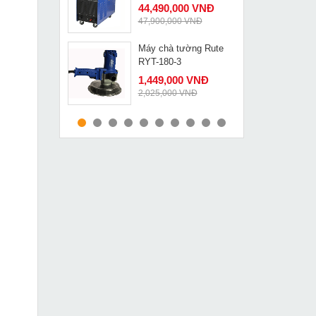
44,490,000 VNĐ
47,900,000 VNĐ
Máy chà tường Rute
MUA NGAY
RYT-180-3
1,449,000 VNĐ
2,025,000 VNĐ
Máy đo khoảng cách
MUA NGAY
Bosch GLM-100C
4,839,000 VNĐ
5,808,000 VNĐ
Máy đột lỗ tôn thủy lực
MUA NGAY
Changyou SYK-8A
2,190,000 VNĐ
2,690,000 VNĐ
Máy khoan bê tông
MUA NGAY
Maktec MT871
2,289,000 VNĐ
2,580,000 VNĐ