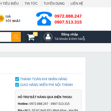
 TIÊU BIỂU
TIN TỨC
TUYỂN DỤNG
LIÊN HỆ
0972.888.247
0907.513.315
0
Đăng nhập
Tài khoản & Đơn hàng
THANH TOÁN KHI NHẬN HÀNG
GIAO HÀNG MIỄN PHÍ NỘI THÀNH
HỖ TRỢ ĐẶT HÀNG QUA ĐIỆN THOẠI:
Hotline:
0972.888.247 - 0907.513.315
Địa chỉ 1:
Số 82 Ngõ 651 Minh Khai - Hai Bà