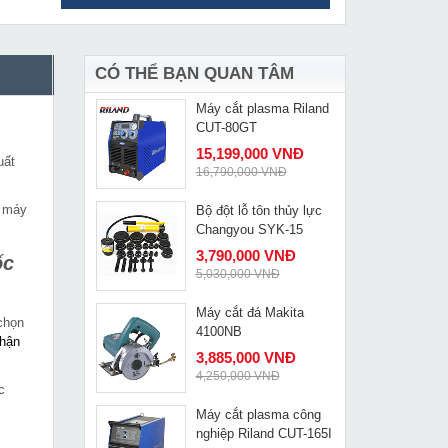
Máy soi Maktec MT372
MUA NGAY
1,065,000 VNĐ
1,249,000 VNĐ
CÓ THỂ BẠN QUAN TÂM
Máy cắt plasma Riland
MUA NGAY
CUT-80GT
15,199,000 VNĐ
uất
16,790,000 VNĐ
i máy
Bộ đột lỗ tôn thủy lực
MUA NGAY
Changyou SYK-15
3,790,000 VNĐ
ốc
5,030,000 VNĐ
Máy cắt đá Makita
MUA NGAY
chọn
4100NB
nhận
3,885,000 VNĐ
4,250,000 VNĐ
c
Máy cắt plasma công
MUA NGAY
nghiệp Riland CUT-165I