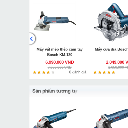
 Bosch GBH 2-
Máy vát mép thép cầm tay
Máy cưa đĩa Bosc
DE
Bosch KM-120
000 VNĐ
6,990,000 VNĐ
2,049,000 
00 VNĐ
7,650,000 VNĐ
2,650,000 
0 đánh giá
0 đánh giá
Sản phẩm tương tự