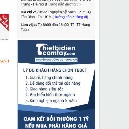
Trưng - Hà Nội (
Hướng dẫn đường đi
)
Địa chỉ 2:
70/55/3 Nguyễn Sỹ Sách - P.15 - Q.
Máy đo khoảng cách
Tân Bình - Tp. HCM (
Hướng dẫn đường đi
)
Bosch GLM-100C
Làm việc:
Từ 8h00 đến 18h00, T2- T7 Hàng
4,839,000 VNĐ
Tuần
5,808,000 VNĐ
Máy đột lỗ tôn thủy lực
MUA NGAY
Changyou SYK-8A
2,190,000 VNĐ
HANH
2,690,000 VNĐ
Máy khoan bê tông
MUA NGAY
Maktec MT871
2,289,000 VNĐ
2,580,000 VNĐ
Máy mài sàn bê tông
MUA NGAY
cầm tay kèm hút bụi
5,290,000 VNĐ
7,100,000 VNĐ