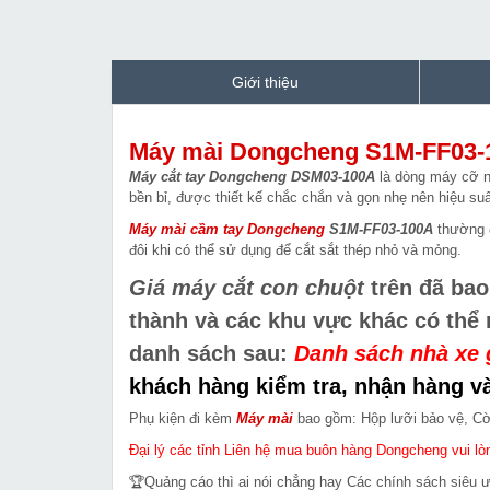
Giới thiệu
Máy mài Dongcheng S1M-FF03-
Máy cắt tay Dongcheng DSM03-100A
là dòng máy cỡ n
bền bỉ, được thiết kế chắc chắn và gọn nhẹ nên hiệu suấ
Máy mài cầm tay Dongcheng
S1M-FF03-100A
thường đ
đôi khi có thể sử dụng để cắt sắt thép nhỏ và mỏng.
Giá máy cắt con chuột
trên đã bao
thành và các khu vực khác có thể
danh sách sau:
Danh sách nhà xe 
khách hàng kiểm tra, nhận hàng và
Phụ kiện đi kèm
Máy mài
bao gồm: Hộp lưỡi bảo vệ, Cờ 
Đại lý các tỉnh Liên hệ mua buôn hàng Dongcheng vui lòn
🏆Quảng cáo thì ai nói chẳng hay Các chính sách siêu 