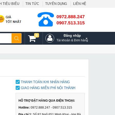
 TIÊU BIỂU
TIN TỨC
TUYỂN DỤNG
LIÊN HỆ
0972.888.247
0907.513.315
0
Đăng nhập
Tài khoản & Đơn hàng
THANH TOÁN KHI NHẬN HÀNG
GIAO HÀNG MIỄN PHÍ NỘI THÀNH
HỖ TRỢ ĐẶT HÀNG QUA ĐIỆN THOẠI:
Hotline:
0972.888.247 - 0907.513.315
Địa chỉ 1:
Số 82 Ngõ 651 Minh Khai - Hai Bà