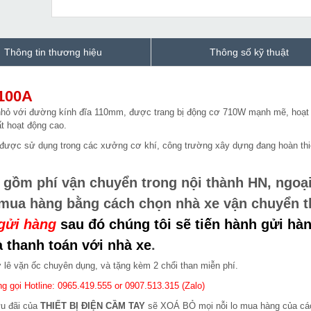
Thông tin thương hiệu
Thông số kỹ thuật
100A
hỏ với đường kính đĩa 110mm, được trang bị động cơ 710W mạnh mẽ, hoạt
t hoạt động cao.
ược sử dụng trong các xưởng cơ khí, công trường xây dựng đang hoàn thi
 gồm phí vận chuyển trong nội thành HN, ngoạ
 mua hàng bằng cách chọn nhà xe vận chuyển 
gửi hàng
sau đó chúng tôi sẽ tiến hành gửi hàn
 thanh toán với nhà xe
.
lê vặn ốc chuyên dụng, và tặng kèm 2 chổi than miễn phí.
g gọi Hotline: 0965.419.555 or 0907.513.315 (Zalo)
ưu đãi của
THIẾT BỊ ĐIỆN CẦM TAY
sẽ XOÁ BỎ mọi nỗi lo mua hàng của cá