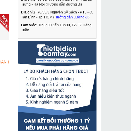
Trưng - Hà Nội (
Hướng dẫn đường đi
)
Địa chỉ 2:
70/55/3 Nguyễn Sỹ Sách - P.15 - Q.
Máy khoan rút lõi mũi
Tân Bình - Tp. HCM (
Hướng dẫn đường đi
)
350mm Kamiko SCY-
3050
Làm việc:
Từ 8h00 đến 18h00, T2- T7 Hàng
11,460,000 VNĐ
Tuần
13,450,000 VNĐ
Máy rửa xe Dera DK-
MUA NGAY
K3
2,099,000 VNĐ
HANH
2,850,000 VNĐ
Kích thủy lực lùn 200
MUA NGAY
tấn Changyou FPY-
2001
8,990,000 VNĐ
11,200,000 VNĐ
Máy cắt Plasma Jasic
MUA NGAY
CUT 80 L205
11,990,000 VNĐ
13,870,000 VNĐ