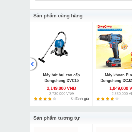
Sản phẩm cùng hãng
ng Dongcheng
Máy hút bụi cao cấp
Máy khoan Pin
180
Dongcheng DVC15
Dongcheng DCJZ
000 VNĐ
2,149,000 VNĐ
1,849,000 
00 VNĐ
2,730,000 VNĐ
2,330,000 
0 đánh giá
0 đánh giá
Sản phẩm tương tự