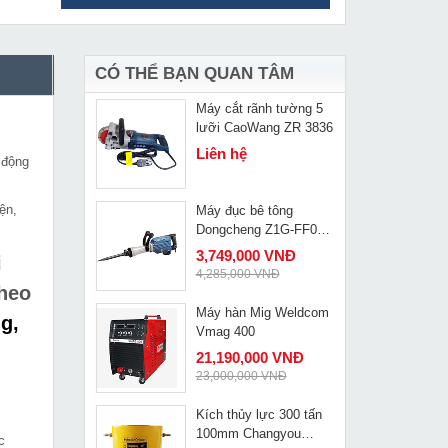
Máy khoan bàn Hồng
MUA NGAY
ký HK KD800
2,899,000 VNĐ
3,215,000 VNĐ
CÓ THỂ BẠN QUAN TÂM
Máy cắt rãnh tường 5
MUA NGAY
lưỡi CaoWang ZR 3836
Liên hệ
 động
ện,
Máy đục bê tông
MUA NGAY
Dongcheng Z1G-FF02-
15
3,749,000 VNĐ
i
4,285,000 VNĐ
theo
Máy hàn Mig Weldcom
g,
MUA NGAY
Vmag 400
21,190,000 VNĐ
23,000,000 VNĐ
Kích thủy lực 300 tấn
MUA NGAY
100mm Changyou
c