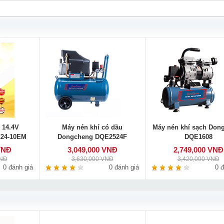
 14.4V
Máy nén khí có dầu
Máy nén khí sạch Don
24-10EM
Dongcheng DQE2524F
DQE1608
VNĐ
3,049,000 VNĐ
2,749,000 VNĐ
VNĐ
3,630,000 VNĐ
3,420,000 VNĐ
0 đánh giá
0 đánh giá
0 đ