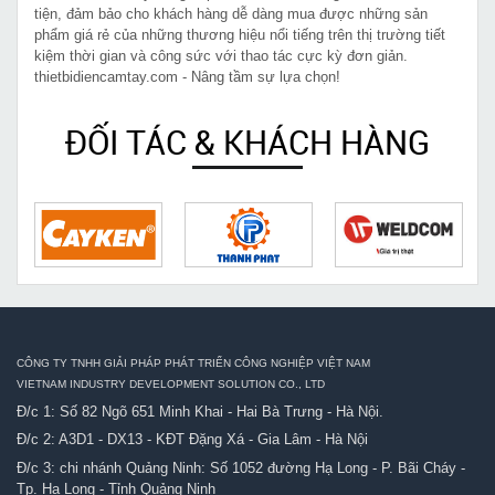
tiện, đảm bảo cho khách hàng dễ dàng mua được những sản
phẩm giá rẻ của những thương hiệu nổi tiếng trên thị trường tiết
kiệm thời gian và công sức với thao tác cực kỳ đơn giản.
thietbidiencamtay.com - Nâng tầm sự lựa chọn!
ĐỐI TÁC & KHÁCH HÀNG
CÔNG TY TNHH GIẢI PHÁP PHÁT TRIỂN CÔNG NGHIỆP VIỆT NAM
VIETNAM INDUSTRY DEVELOPMENT SOLUTION CO., LTD
Đ/c 1: Số 82 Ngõ 651 Minh Khai - Hai Bà Trưng - Hà Nội.
Đ/c 2: A3D1 - DX13 - KĐT Đặng Xá - Gia Lâm - Hà Nội
Đ/c 3: chi nhánh Quảng Ninh: Số 1052 đường Hạ Long - P. Bãi Cháy -
Tp. Hạ Long - Tỉnh Quảng Ninh