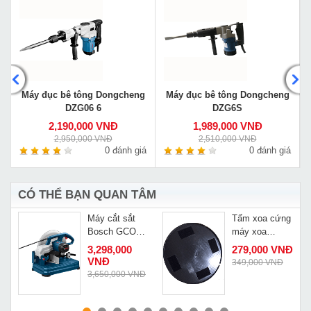
Máy đục bê tông Dongcheng
Máy đục bê tông Dongcheng
DZG06 6
DZG6S
2,190,000 VNĐ
1,989,000 VNĐ
2,950,000 VNĐ
2,510,000 VNĐ
á
0 đánh giá
0 đánh giá
CÓ THỂ BẠN QUAN TÂM
Máy cắt sắt
Tấm xoa cứng
Bosch GCO
máy xoa
14-24
tường
Đ
3,298,000
279,000 VNĐ
VNĐ
349,000 VNĐ
3,650,000 VNĐ