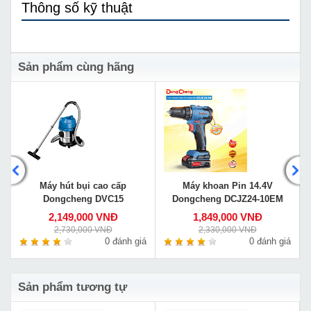
Thông số kỹ thuật
Sản phẩm cùng hãng
Máy hút bụi cao cấp
Máy khoan Pin 14.4V
Dongcheng DVC15
Dongcheng DCJZ24-10EM
2,149,000 VNĐ
1,849,000 VNĐ
2,730,000 VNĐ
2,330,000 VNĐ
á
0 đánh giá
0 đánh giá
Sản phẩm tương tự