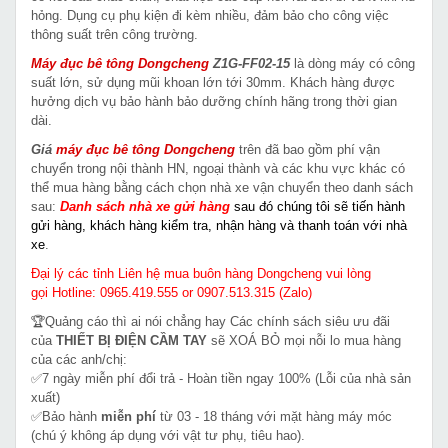
hỏng. Dụng cụ phụ kiện đi kèm nhiều, đảm bảo cho công việc
thông suất trên công trường.
Máy đục bê tông Dongcheng
Z1G-FF02-15
là dòng máy có công
suất lớn, sử dụng mũi khoan lớn tới 30mm. Khách hàng được
hưởng dịch vụ bảo hành bảo dưỡng chính hãng trong thời gian
dài.
Giá
máy đục bê tông
Dongcheng
trên đã bao gồm phí vận
chuyển trong nội thành HN, ngoại thành và các khu vực khác có
thể mua hàng bằng cách chọn nhà xe vận chuyển theo danh sách
sau:
Danh sách nhà xe gửi hàng
sau đó chúng tôi sẽ tiến hành
gửi hàng, khách hàng kiểm tra, nhận hàng và thanh toán với nhà
xe
.
Đại lý các tỉnh Liên hệ mua buôn hàng Dongcheng vui lòng
gọi Hotline: 0965.419.555 or 0907.513.315 (Zalo)
🏆Quảng cáo thì ai nói chẳng hay Các chính sách siêu ưu đãi
của
THIẾT BỊ ĐIỆN CẦM TAY
sẽ XOÁ BỎ mọi nỗi lo mua hàng
của các anh/chị:
✅7 ngày miễn phí đổi trả - Hoàn tiền ngay 100% (Lỗi của nhà sản
xuất)
✅Bảo hành
miễn phí
từ 03 - 18 tháng với mặt hàng máy móc
(chú ý không áp dụng với vật tư phụ, tiêu hao).