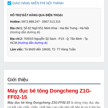
GIAO HÀNG MIỄN PHÍ NỘI THÀNH
HỖ TRỢ ĐẶT HÀNG QUA ĐIỆN THOẠI:
Hotline:
0972.888.247 - 0907.513.315
Địa chỉ 1:
Số 82 Ngõ 651 Minh Khai - Hai Bà Trưng - Hà Nội
(
Hướng dẫn đường đi
)
Địa chỉ 2:
70/55/3 Nguyễn Sỹ Sách - P.15 - Q. Tân Bình - Tp.
HCM (
Hướng dẫn đường đi
)
Làm việc:
Từ 8h00 đến 18h00, T2- T7 Hàng Tuần
Giới thiệu
Máy đục bê tông Dongcheng Z1G-
FF02-15
Máy đục bê tông Dongcheng Z1G-FF02-15
là dòng máy đục đại,
có kết cấu chắc chắn, chất liệu cao cấp nên rất bền bỉ và ít khi hư