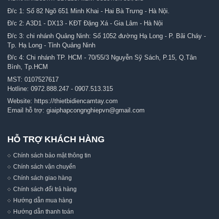
Đ/c 1: Số 82 Ngõ 651 Minh Khai - Hai Bà Trưng - Hà Nội.
Đ/c 2: A3D1 - DX13 - KĐT Đặng Xá - Gia Lâm - Hà Nội
Đ/c 3: chi nhánh Quảng Ninh: Số 1052 đường Hạ Long - P. Bãi Cháy -
Tp. Hạ Long - Tỉnh Quảng Ninh
Đ/c 4: Chi nhánh TP. HCM - 70/55/3 Nguyễn Sỹ Sách, P.15, Q.Tân
Bình, Tp.HCM
MST: 0107527617
Hotline:
0972.888.247
-
0907.513.315
Website:
https://thietbidiencamtay.com
Email hỗ trợ:
giaiphapcongnghiepvn@gmail.com
HỖ TRỢ KHÁCH HÀNG
Chính sách bảo mật thông tin
Chính sách vận chuyển
Chính sách giao hàng
Chính sách đổi trả hàng
Hướng dẫn mua hàng
Hướng dẫn thanh toán