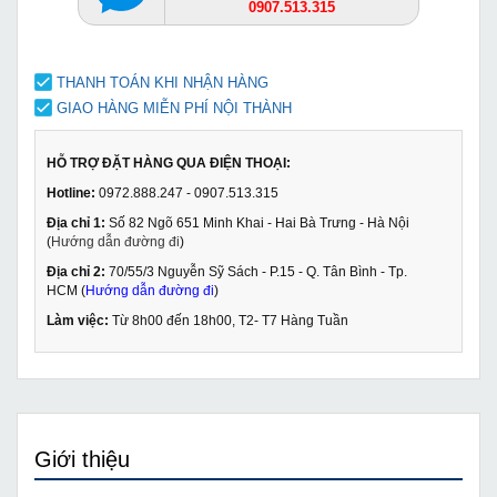
0907.513.315
THANH TOÁN KHI NHẬN HÀNG
GIAO HÀNG MIỄN PHÍ NỘI THÀNH
HỖ TRỢ ĐẶT HÀNG QUA ĐIỆN THOẠI:
Hotline:
0972.888.247 - 0907.513.315
Địa chỉ 1:
Số 82 Ngõ 651 Minh Khai - Hai Bà Trưng - Hà Nội
(
Hướng dẫn đường đi
)
Địa chỉ 2:
70/55/3 Nguyễn Sỹ Sách - P.15 - Q. Tân Bình - Tp.
HCM (
Hướng dẫn đường đi
)
Làm việc:
Từ 8h00 đến 18h00, T2- T7 Hàng Tuần
Giới thiệu