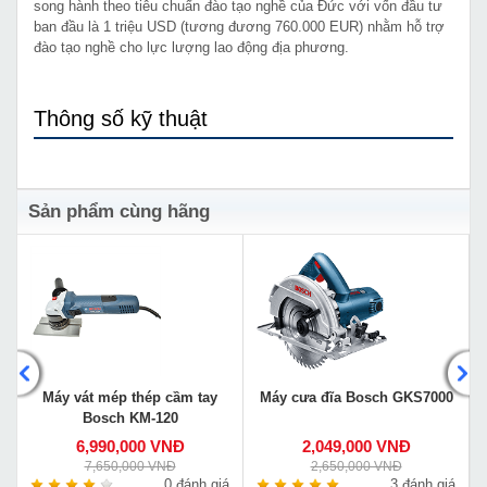
song hành theo tiêu chuẩn đào tạo nghề của Đức với vốn đầu tư
ban đầu là 1 triệu USD (tương đương 760.000 EUR) nhằm hỗ trợ
đào tạo nghề cho lực lượng lao động địa phương.
Thông số kỹ thuật
Sản phẩm cùng hãng
Máy vát mép thép cầm tay
Máy cưa đĩa Bosch GKS7000
Bosch KM-120
6,990,000 VNĐ
2,049,000 VNĐ
7,650,000 VNĐ
2,650,000 VNĐ
á
0 đánh giá
3 đánh giá