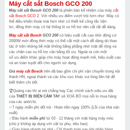
Máy cắt sắt Bosch GCO 200
Máy cắt sắt Bosch GCO 200
là phiên bản kế nhiệm của máy
cắt
sắt Bosch GCO 2
. Với nhiều ưu điểm vượt trội hơn như: Máy có
thể điều khiển thoải mái hơn nhờ có thiết kế công tắc tiện
lợi, đồng thời máy có hệ thống lò xo hỗ trợ nên cắt rất dễ dàng.
Máy cắt sắt Bosch
GCO 200
có hiệu suất cắt cao nhờ động cơ
2000W mới đồng thời máy có thể cắt một cách dễ dàng dù thao
tác ở trên những bề mặt không bằng phẳng nhờ mặt đế rộng và
các chân cao su hỗ trợ cân bằng tối ưu. Ngoài ra còn một
số ưu điểm khác giúp cho máy hoạt động mạnh mẽ, hiệu suất cao
và an toàn tuyệt đối cho người sử dụng.
Giá
máy cắt Bosch
trên đã bao gồm chi phí vận chuyển trong nội
thành HN, ngoại thành và các khu vực khác vui lòng liên hệ để
biết thêm chi tiết.
🏆Quảng cáo thì ai nói chẳng hay Các chính sách siêu ưu đãi
của
THIẾT BỊ ĐIỆN CẦM TAY
sẽ XOÁ BỎ mọi nỗi lo mua hàng
của các anh/chị:
✅7 ngày miễn phí đổi trả - Hoàn tiền ngay 100% (Lỗi của nhà sản
xuất)
✅Bảo hành
miễn phí
từ 03 - 12 tháng với mặt hàng máy móc
(chú ý không áp dụng với vật tư phụ, tiêu hao).
✅Giao hàng nhanh tại nhà - Chỉ thanh toán sau khi nhận hàng