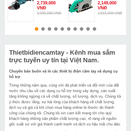
GA9020R01
AZE02 180
2,739,000
2,149,000
VNĐ
VNĐ
Đ
3,090,000 VNĐ
2,615,000 VNĐ
MUA NGAY
MUA NGAY
Thietbidiencamtay
- Kênh mua sắm
trực tuyến uy tín tại Việt Nam.
Chuyên bán buôn và lẻ các thiết bị điện cầm tay và dụng cụ
hỗ trợ
Trong những năm qua, cùng với đà phát triển và đổi mới của đất
nước nhu cầu về các dụng cụ hỗ trợ trong xây dựng, sản xuất
tăng không ngừng cả về chất lượng, số lượng, dịch vụ. Chúng tôi
ý thức được rằng, sự hài lòng của khách hàng về chất lượng,
dịch vụ và giá cả khi chọn mua hàng online là thước đo thành
công của chúng tôi. Chúng tôi xin cam kết mang tới cho quý
khách hàng những sản phẩm chất lượng cao, rõ ràng về nguồn
gốc xuất xứ với giá thành cạnh tranh và dịch vụ hậu mãi chu đáo.