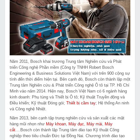
Năm 2011, Bosch khai trương Trung tâm Nghiên cứu và Phát
triển Công nghệ Phần mềm (Công ty TNHH Robert Bosch
Engineering & Business Solutions Việt Nam) với trên 900 cộng sự
tính đến thời điểm hiện tại. Bên cạnh đó, Bosch còn thành lập một
Trung tâm Nghiên cứu & Phát triển Công nghệ Ô tô tại TP. Hồ Chí
Minh vào năm 2014. Hiện nay, Bosch Việt Nam có 6 ngành hàng
kinh doanh: Phụ tùng và Thiết bị Ô tô; Kỹ thuật Truyền động và
Điều khiển; Kỹ thuật Đóng gói;
Thiết bị cầm tay
; Hệ thống An ninh
và Công nghệ Nhiệt.
Năm 2013, bên cạnh tập trung nghiên cứu và sản xuất các mặt
hàng mũi nhọn như
Máy khoan
,
Máy đục
,
Máy mài
,
Máy
cắt
....Bosch còn thành lập Trung tâm đào tạo Kỹ thuật Công
nghiệp theo tiêu chuẩn Đức tại Đồng Nai. Chương trình đào tạo