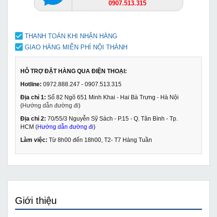
0907.513.315
THANH TOÁN KHI NHẬN HÀNG
GIAO HÀNG MIỄN PHÍ NỘI THÀNH
HỖ TRỢ ĐẶT HÀNG QUA ĐIỆN THOẠI:
Hotline:
0972.888.247 - 0907.513.315
Địa chỉ 1:
Số 82 Ngõ 651 Minh Khai - Hai Bà Trưng - Hà Nội
(
Hướng dẫn đường đi
)
Địa chỉ 2:
70/55/3 Nguyễn Sỹ Sách - P.15 - Q. Tân Bình - Tp.
HCM (
Hướng dẫn đường đi
)
Làm việc:
Từ 8h00 đến 18h00, T2- T7 Hàng Tuần
Giới thiệu