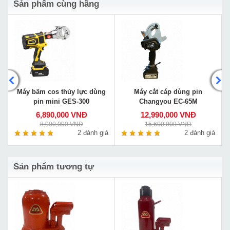
Sản phẩm cùng hãng
Máy bấm cos thủy lực dùng
Máy cắt cáp dùng pin
pin mini GES-300
Changyou EC-65M
6,890,000 VNĐ
12,990,000 VNĐ
8,990,000 VNĐ
15,600,000 VNĐ
á
2 đánh giá
2 đánh giá
Sản phẩm tương tự