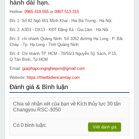
hành dài hạn.
Hotline:
0965.419.555
or
0907.513.315
Đ/c 1: Số 82 Ngõ 651 Minh Khai - Hai Bà Trưng - Hà Nội.
Đ/c 2: A3D1 - DX13 - KĐT Đặng Xá - Gia Lâm - Hà Nội
Đ/c 3: chi nhánh Quảng Ninh: Số 1052 đường Hạ Long - P. Bãi
Cháy - Tp. Hạ Long - Tỉnh Quảng Ninh
Đ/c 4: Chi nhánh TP. HCM - 70/55/3 Nguyễn Sỹ Sách, P.15,
Q.Tân Bình, Tp.HCM
Email:
giaiphapcongnghiepvn@gmail.com
Website:
https://thietbidiencamtay.com
Đánh giá & Bình luận
Chia sẻ nhận xét của bạn về Kích thủy lực 30 tấn
Changyou RSC-3050
Có 0 bình luận:
Viết đánh giá