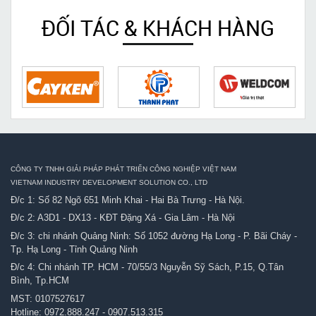
ĐỐI TÁC & KHÁCH HÀNG
CÔNG TY TNHH GIẢI PHÁP PHÁT TRIỂN CÔNG NGHIỆP VIỆT NAM
VIETNAM INDUSTRY DEVELOPMENT SOLUTION CO., LTD
Đ/c 1: Số 82 Ngõ 651 Minh Khai - Hai Bà Trưng - Hà Nội.
Đ/c 2: A3D1 - DX13 - KĐT Đặng Xá - Gia Lâm - Hà Nội
Đ/c 3: chi nhánh Quảng Ninh: Số 1052 đường Hạ Long - P. Bãi Cháy -
Tp. Hạ Long - Tỉnh Quảng Ninh
Đ/c 4: Chi nhánh TP. HCM - 70/55/3 Nguyễn Sỹ Sách, P.15, Q.Tân
Bình, Tp.HCM
MST: 0107527617
Hotline:
0972.888.247
-
0907.513.315