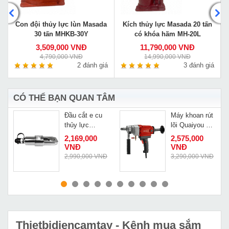
m
Con đội thủy lực lùn Masada
Kích thủy lực Masada 20 tấn
30 tấn MHKB-30Y
có khóa hãm MH-20L
3,509,000 VNĐ
11,790,000 VNĐ
4,790,000 VNĐ
14,990,000 VNĐ
á
2 đánh giá
3 đánh giá
CÓ THỂ BẠN QUAN TÂM
Đầu cắt e cu
Máy khoan rút
thủy lực
lõi Quaiyou QY
Changyou JK-
3180
2,169,000
2,575,000
24F
VNĐ
VNĐ
Đ
2,990,000 VNĐ
3,290,000 VNĐ
MUA NGAY
MUA NGAY
Thietbidiencamtay
- Kênh mua sắm