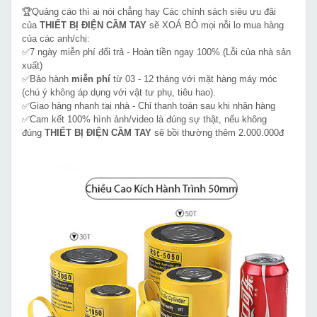
🏆Quảng cáo thì ai nói chẳng hay Các chính sách siêu ưu đãi
của
THIẾT BỊ ĐIỆN CẦM TAY
sẽ XOÁ BỎ mọi nỗi lo mua hàng
của các anh/chị:
✅7 ngày miễn phí đổi trả - Hoàn tiền ngay 100% (Lỗi của nhà sản
xuất)
✅Bảo hành
miễn phí
từ 03 - 12 tháng với mặt hàng máy móc
(chú ý không áp dụng với vật tư phụ, tiêu hao).
✅Giao hàng nhanh tại nhà - Chỉ thanh toán sau khi nhận hàng
✅Cam kết 100% hình ảnh/video là đúng sự thật, nếu không
đúng
THIẾT BỊ ĐIỆN CẦM TAY
sẽ bồi thường thêm 2.000.000đ