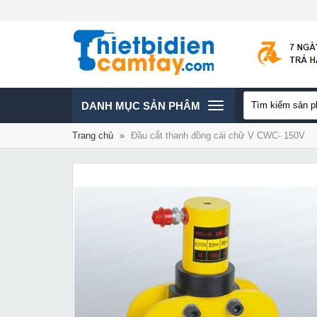
TOGGLE
DANH MỤC SẢN PHÂM
Trang chủ
»
Đầu cắt thanh đồng cái chữ V CWC- 150V
NAVIGATION