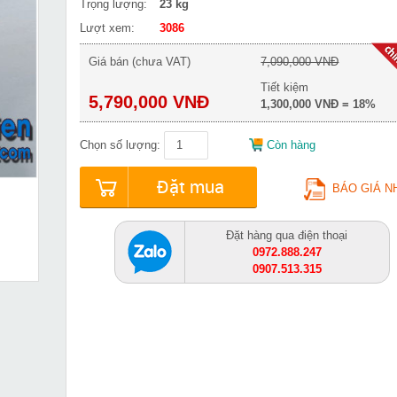
Trọng lượng:
23 kg
Lượt xem:
3086
Giá bán (chưa VAT)
7,090,000 VNĐ
Tiết kiệm
5,790,000 VNĐ
1,300,000 VNĐ = 18%
Chọn số lượng:
Còn hàng
Đặt mua
BÁO GIÁ N
Đặt hàng qua điện thoại
0972.888.247
0907.513.315