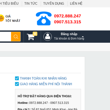
 TIÊU BIỂU
TIN TỨC
TUYỂN DỤNG
LIÊN HỆ
0972.888.247
0907.513.315
0
Đăng nhập
Tài khoản & Đơn hàng
THANH TOÁN KHI NHẬN HÀNG
GIAO HÀNG MIỄN PHÍ NỘI THÀNH
HỖ TRỢ ĐẶT HÀNG QUA ĐIỆN THOẠI:
Hotline:
0972.888.247 - 0907.513.315
Địa chỉ 1:
Số 82 Ngõ 651 Minh Khai - Hai Bà