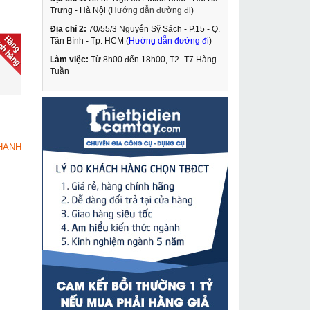
Trưng - Hà Nội (
Hướng dẫn đường đi
)
Địa chỉ 2:
70/55/3 Nguyễn Sỹ Sách - P.15 - Q.
Kích thủy lực 2 chiều
Tân Bình - Tp. HCM (
Hướng dẫn đường đi
)
300 tấn 300mm
Changyou RRH-300300
Làm việc:
Từ 8h00 đến 18h00, T2- T7 Hàng
63,900,000 VNĐ
Tuần
70,740,000 VNĐ
Máy cân bằng laze 5
MUA NGAY
tia đỏ giá rẻ Lion King
1,219,000 VNĐ
HANH
1,980,000 VNĐ
Bộ lưỡi máy bào tường
MUA NGAY
JP-001
1,090,000 VNĐ
1,450,000 VNĐ
Máy cắt plasma Riland
MUA NGAY
giá rẻ CUT-60CT
7,890,000 VNĐ
9,260,000 VNĐ