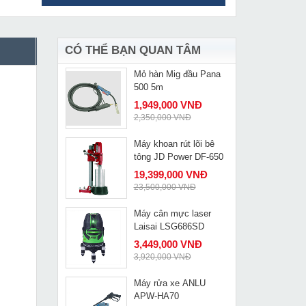
Máy ép cốt thủy lực
MUA NGAY
dùng pin Changyou EZ-
300S
8,590,000 VNĐ
10,200,000 VNĐ
CÓ THỂ BẠN QUAN TÂM
Mỏ hàn Mig đầu Pana
MUA NGAY
500 5m
1,949,000 VNĐ
2,350,000 VNĐ
Máy khoan rút lõi bê
MUA NGAY
tông JD Power DF-650
19,399,000 VNĐ
23,500,000 VNĐ
Máy cân mực laser
MUA NGAY
Laisai LSG686SD
3,449,000 VNĐ
3,920,000 VNĐ
Máy rửa xe ANLU
MUA NGAY
APW-HA70