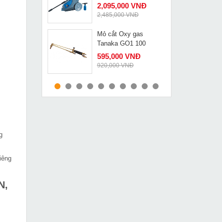
2,095,000 VNĐ
2,485,000 VNĐ
Mỏ cắt Oxy gas
MUA NGAY
Tanaka GO1 100
595,000 VNĐ
920,000 VNĐ
Kích thủy lực 2 chiều
MUA NGAY
300 tấn 300mm
Changyou RRH-300300
63,900,000 VNĐ
70,740,000 VNĐ
g
Máy cân bằng laze 5
MUA NGAY
tia đỏ giá rẻ Lion King
1,219,000 VNĐ
iêng
1,980,000 VNĐ
N,
Bộ lưỡi máy bào tường
MUA NGAY
JP-001
1,090,000 VNĐ
1,450,000 VNĐ