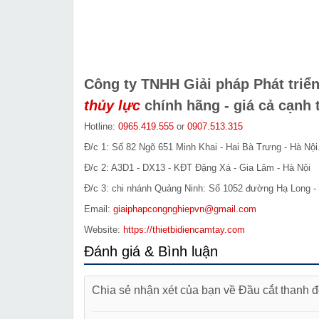
Công ty TNHH Giải pháp Phát tri
thủy lực
chính hãng - giá cả cạnh 
Hotline:
0965.419.555
or
0907.513.315
Đ/c 1: Số 82 Ngõ 651 Minh Khai - Hai Bà Trưng - Hà Nội
Đ/c 2: A3D1 - DX13 - KĐT Đặng Xá - Gia Lâm - Hà Nội
Đ/c 3: chi nhánh Quảng Ninh: Số 1052 đường Hạ Long - 
Email:
giaiphapcongnghiepvn@gmail.com
Website:
https://thietbidiencamtay.com
Đánh giá & Bình luận
Chia sẻ nhận xét của bạn về Đầu cắt thanh