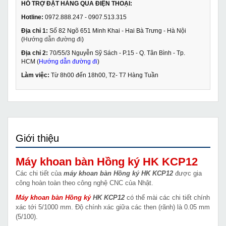
HỖ TRỢ ĐẶT HÀNG QUA ĐIỆN THOẠI:
Hotline:
0972.888.247 - 0907.513.315
Địa chỉ 1:
Số 82 Ngõ 651 Minh Khai - Hai Bà Trưng - Hà Nội
(
Hướng dẫn đường đi
)
Địa chỉ 2:
70/55/3 Nguyễn Sỹ Sách - P.15 - Q. Tân Bình - Tp.
HCM (
Hướng dẫn đường đi
)
Làm việc:
Từ 8h00 đến 18h00, T2- T7 Hàng Tuần
Giới thiệu
Máy khoan bàn Hồng ký HK KCP12
Các chi tiết của
máy khoan bàn Hồng ký HK KCP12
được gia
công hoàn toàn theo công nghệ CNC của Nhật.
Máy khoan bàn Hồng ký
HK KCP12
có thể mài các chi tiết chính
xác tới 5/1000 mm. Độ chính xác giữa các then (rãnh) là 0.05 mm
(5/100).