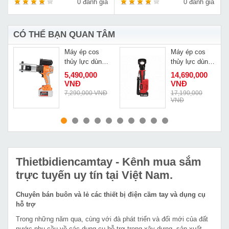
á
0 đánh giá
0 đánh giá
CÓ THỂ BẠN QUAN TÂM
Máy ép cos
Máy ép cos
thủy lực dùng
thủy lực dùng
pin mini
pin Interface
5,490,000
14,690,000
Changyou CM-
cao cấp GLS-
VNĐ
VNĐ
300
400
Đ
7,290,000 VNĐ
17,190,000
VNĐ
MUA NGAY
MUA NGAY
Thietbidiencamtay
- Kênh mua sắm
trực tuyến uy tín tại Việt Nam.
Chuyên bán buôn và lẻ các thiết bị điện cầm tay và dụng cụ
hỗ trợ
Trong những năm qua, cùng với đà phát triển và đổi mới của đất
nước nhu cầu về các dụng cụ hỗ trợ trong xây dựng, sản xuất