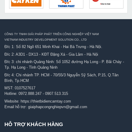
CÔNG TY TNHH GIẢI PHÁP PHÁT TRIỂN CÔNG NGHIỆP VIỆT NAM
VIETNAM INDUSTRY DEVELOPMENT SOLUTION CO., LTD
Đ/c 1: Số 82 Ngõ 651 Minh Khai - Hai Bà Trưng - Hà Nội.
Đ/c 2: A3D1 - DX13 - KĐT Đặng Xá - Gia Lâm - Hà Nội
Đ/c 3: chi nhánh Quảng Ninh: Số 1052 đường Hạ Long - P. Bãi Cháy -
Tp. Hạ Long - Tỉnh Quảng Ninh
Đ/c 4: Chi nhánh TP. HCM - 70/55/3 Nguyễn Sỹ Sách, P.15, Q.Tân
Bình, Tp.HCM
MST: 0107527617
Hotline:
0972.888.247
-
0907.513.315
Website:
https://thietbidiencamtay.com
Email hỗ trợ:
giaiphapcongnghiepvn@gmail.com
HỖ TRỢ KHÁCH HÀNG