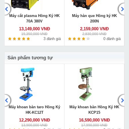
Máy cắt plasma Hồng Ký HK
Máy hàn que Hồng ký HK
70A 380V
200N
13,149,000 VNĐ
2,159,000 VNĐ
15,350,000 VNĐ
2,830,000 VNĐ
á
3 đánh giá
0 đánh giá
Sản phẩm tương tự
Máy khoan bàn taro Hồng Ký
Máy khoan bàn Hồng Ký HK
HK-KC12T
KCP15
12,290,000 VNĐ
16,590,000 VNĐ
13,900,000 VNĐ
17,990,000 VNĐ