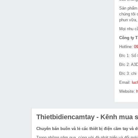
Sản phẩ
chúng tôi
phun vữa,
Mọi nhu cầ
Công ty T
Hotline:
09
Đ/c 1: Số 
Đ/c 2: A3
Đ/c 3: ch
Email:
lu
Website:
h
Thietbidiencamtay
- Kênh mua sắ
Chuyên bán buôn và lẻ các thiết bị điện cầm tay và 
Trong những năm qua, cùng với đà phát triển và đổi mới