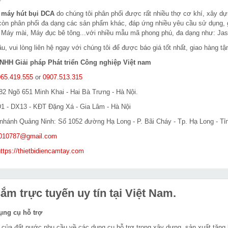
m
máy hút bụi DCA
do chúng tôi phân phối được rất nhiều thợ cơ khí, xây d
 còn phân phối đa dạng các sản phẩm khác, đáp ứng nhiều yêu cầu sử dụng, 
 Máy mài, Máy đục bê tông...với nhiều mẫu mã phong phú, đa dạng như: Jas
u, vui lòng liên hệ ngay với chúng tôi để được báo giá tốt nhất, giao hàng tậ
NHH Giải pháp Phát triển Công nghiệp Việt nam
65.419.555
or
0907.513.315
82 Ngõ 651 Minh Khai - Hai Bà Trưng - Hà Nội.
D1 - DX13 - KĐT Đặng Xá - Gia Lâm - Hà Nội
i nhánh Quảng Ninh: Số 1052 đường Hạ Long - P. Bãi Cháy - Tp. Hạ Long - T
c010787@gmail.com
ttps://thietbidiencamtay.com
m trực tuyến uy tín tại Việt Nam.
dụng cụ hỗ trợ
 của đất nước nhu cầu về các dụng cụ hỗ trợ trong xây dựng, sản xuất tăng