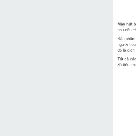
Máy hút b
nhu cầu ch
Sản phẩ
người tiêu
đó là dịch
Tất cả cá
đủ tiêu ch