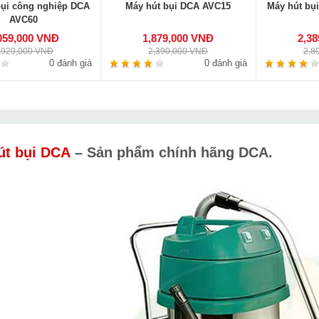
bụi công nghiệp DCA
Máy hút bụi DCA AVC15
Máy hút bụ
AVC60
059,000 VNĐ
1,879,000 VNĐ
2,3
,920,000 VNĐ
2,390,000 VNĐ
2,8
0 đánh giá
0 đánh giá
út bụi DCA
–
Sản phẩm chính hãng DCA.