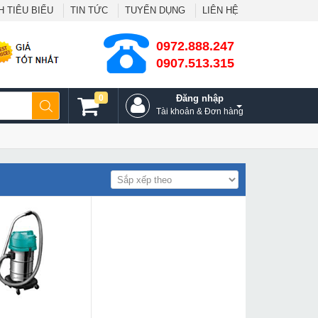
 TIÊU BIỂU
TIN TỨC
TUYỂN DỤNG
LIÊN HỆ
0972.888.247
0907.513.315
0
Đăng nhập
Tài khoản & Đơn hàng