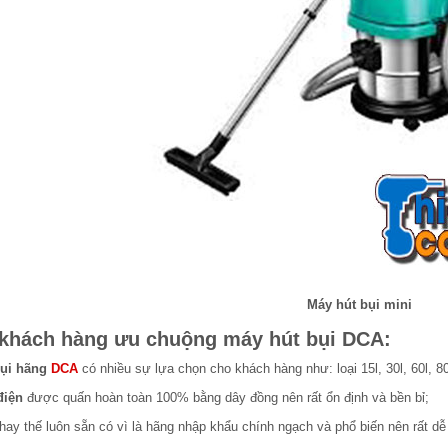
Máy hút bụi mini
 khách hàng ưu chuộng máy hút bụi DCA:
bụi hãng
DCA
có nhiều sự lựa chọn cho khách hàng như: loại 15l, 30l, 60l, 80l
điện
được quấn hoàn toàn 100% bằng dây đồng nên rất ổn định và bền bỉ;
thay thế luôn sẵn có vì là hãng nhập khẩu chính ngạch và phổ biến nên rất d
.