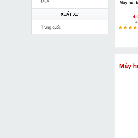
DCA
Máy hút 
XUẤT XỨ
4,
4
Trung quốc
Máy h