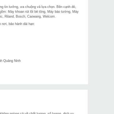
ựng tin tưởng, ưa chuộng và lựa chọn. Bên cạnh đó,
gồm: Máy khoan rút lõi bê tông, Máy bào tường, Máy
ic, Riland, Bosch, Caowang, Welcom.
n nơi, bảo hành dài hạn:
ỉnh Quảng Ninh
 không ngừng cả về chất lượng, số lượng, dịch vụ.