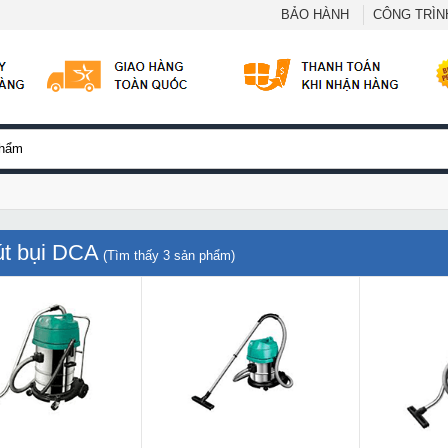
BẢO HÀNH
CÔNG TRÌNH
t bụi DCA
(Tìm thấy
3
sản phẩm)