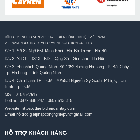
CÔNG TY TNHH GIẢI PHÁP PHÁT TRIỂN CÔNG NGHIỆP VIỆT NAM
VIETNAM INDUSTRY DEVELOPMENT SOLUTION CO., LTD
Đ/c 1: Số 82 Ngõ 651 Minh Khai - Hai Bà Trưng - Hà Nội.
Đ/c 2: A3D1 - DX13 - KĐT Đặng Xá - Gia Lâm - Hà Nội
Đ/c 3: chi nhánh Quảng Ninh: Số 1052 đường Hạ Long - P. Bãi Cháy -
Tp. Hạ Long - Tỉnh Quảng Ninh
Đ/c 4: Chi nhánh TP. HCM - 70/55/3 Nguyễn Sỹ Sách, P.15, Q.Tân
Bình, Tp.HCM
MST: 0107527617
Hotline:
0972.888.247
-
0907.513.315
Website:
https://thietbidiencamtay.com
Email hỗ trợ:
giaiphapcongnghiepvn@gmail.com
HỖ TRỢ KHÁCH HÀNG