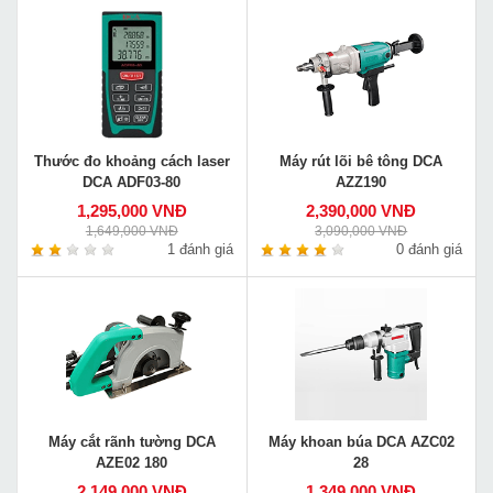
Thước đo khoảng cách laser
Máy rút lõi bê tông DCA
DCA ADF03-80
AZZ190
1,295,000 VNĐ
2,390,000 VNĐ
1,649,000 VNĐ
3,090,000 VNĐ
1 đánh giá
0 đánh giá
Máy cắt rãnh tường DCA
Máy khoan búa DCA AZC02
AZE02 180
28
2,149,000 VNĐ
1,349,000 VNĐ