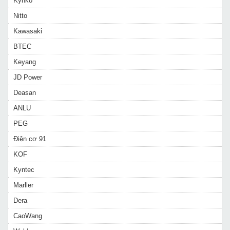
Kynko
Nitto
Kawasaki
BTEC
Keyang
JD Power
Deasan
ANLU
PEG
Điện cơ 91
KOF
Kyntec
Marller
Dera
CaoWang