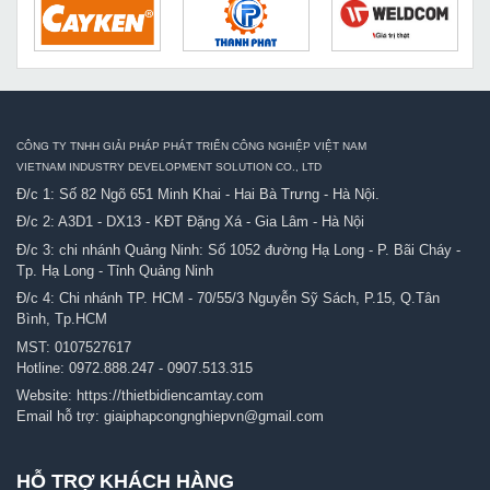
CÔNG TY TNHH GIẢI PHÁP PHÁT TRIỂN CÔNG NGHIỆP VIỆT NAM
VIETNAM INDUSTRY DEVELOPMENT SOLUTION CO., LTD
Đ/c 1: Số 82 Ngõ 651 Minh Khai - Hai Bà Trưng - Hà Nội.
Đ/c 2: A3D1 - DX13 - KĐT Đặng Xá - Gia Lâm - Hà Nội
Đ/c 3: chi nhánh Quảng Ninh: Số 1052 đường Hạ Long - P. Bãi Cháy -
Tp. Hạ Long - Tỉnh Quảng Ninh
Đ/c 4: Chi nhánh TP. HCM - 70/55/3 Nguyễn Sỹ Sách, P.15, Q.Tân
Bình, Tp.HCM
MST: 0107527617
Hotline:
0972.888.247
-
0907.513.315
Website:
https://thietbidiencamtay.com
Email hỗ trợ:
giaiphapcongnghiepvn@gmail.com
HỖ TRỢ KHÁCH HÀNG