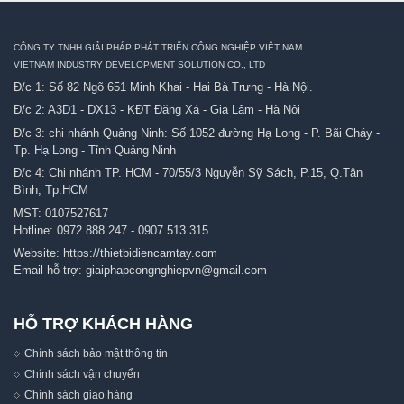
CÔNG TY TNHH GIẢI PHÁP PHÁT TRIỂN CÔNG NGHIỆP VIỆT NAM
VIETNAM INDUSTRY DEVELOPMENT SOLUTION CO., LTD
Đ/c 1: Số 82 Ngõ 651 Minh Khai - Hai Bà Trưng - Hà Nội.
Đ/c 2: A3D1 - DX13 - KĐT Đặng Xá - Gia Lâm - Hà Nội
Đ/c 3: chi nhánh Quảng Ninh: Số 1052 đường Hạ Long - P. Bãi Cháy -
Tp. Hạ Long - Tỉnh Quảng Ninh
Đ/c 4: Chi nhánh TP. HCM - 70/55/3 Nguyễn Sỹ Sách, P.15, Q.Tân
Bình, Tp.HCM
MST: 0107527617
Hotline:
0972.888.247
-
0907.513.315
Website:
https://thietbidiencamtay.com
Email hỗ trợ:
giaiphapcongnghiepvn@gmail.com
HỖ TRỢ KHÁCH HÀNG
Chính sách bảo mật thông tin
Chính sách vận chuyển
Chính sách giao hàng