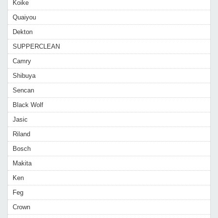
Koike
Quaiyou
Dekton
SUPPERCLEAN
Camry
Shibuya
Sencan
Black Wolf
Jasic
Riland
Bosch
Makita
Ken
Feg
Crown