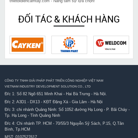
thietbidiencamtay.com - Nâng tầm sự lựa chọn!
ĐỐI TÁC & KHÁCH HÀNG
CÔNG TY TNHH GIẢI PHÁP PHÁT TRIỂN CÔNG NGHIỆP VIỆT NAM
VIETNAM INDUSTRY DEVELOPMENT SOLUTION CO., LTD
Đ/c 1: Số 82 Ngõ 651 Minh Khai - Hai Bà Trưng - Hà Nội.
Đ/c 2: A3D1 - DX13 - KĐT Đặng Xá - Gia Lâm - Hà Nội
Đ/c 3: chi nhánh Quảng Ninh: Số 1052 đường Hạ Long - P. Bãi Cháy -
Tp. Hạ Long - Tỉnh Quảng Ninh
Đ/c 4: Chi nhánh TP. HCM - 70/55/3 Nguyễn Sỹ Sách, P.15, Q.Tân
Bình, Tp.HCM
MST: 0107527617