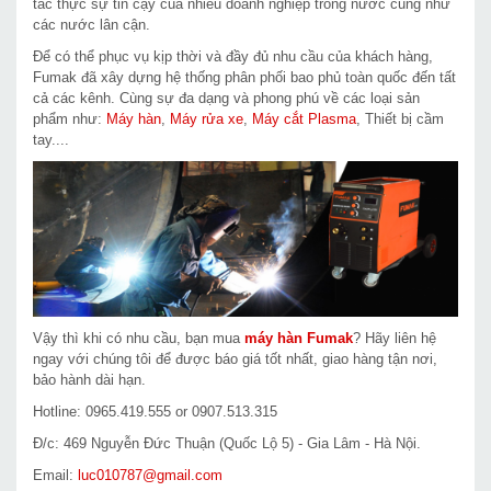
tác thực sự tin cậy của nhiều doanh nghiệp trong nước cũng như
các nước lân cận.
Để có thể phục vụ kịp thời và đầy đủ nhu cầu của khách hàng,
Fumak đã xây dựng hệ thống phân phối bao phủ toàn quốc đến tất
cả các kênh. Cùng sự đa dạng và phong phú về các loại sản
phẩm như:
Máy hàn
,
Máy rửa xe
,
Máy cắt Plasma
, Thiết bị cầm
tay....
Vậy thì khi có nhu cầu, bạn mua
máy hàn Fumak
? Hãy liên hệ
ngay với chúng tôi để được báo giá tốt nhất, giao hàng tận nơi,
bảo hành dài hạn.
Hotline: 0965.419.555 or 0907.513.315
Đ/c: 469 Nguyễn Đức Thuận (Quốc Lộ 5) - Gia Lâm - Hà Nội.
Email:
luc010787@gmail.com