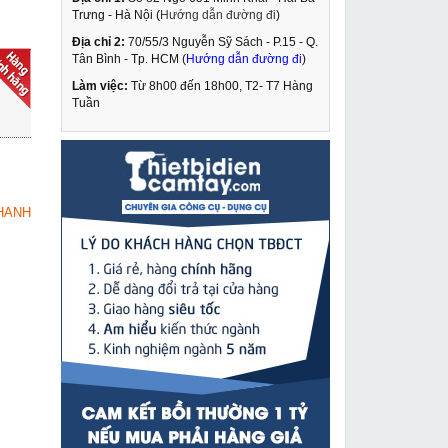
Trưng - Hà Nội (
Hướng dẫn đường đi
)
Địa chỉ 2:
70/55/3 Nguyễn Sỹ Sách - P.15 - Q.
Máy khoan búa DCA
Tân Bình - Tp. HCM (
Hướng dẫn đường đi
)
AZC02 28
Làm việc:
Từ 8h00 đến 18h00, T2- T7 Hàng
1,349,000 VNĐ
Tuần
1,815,000 VNĐ
Con lăn băng tải
MUA NGAY
D127x300
259,000 VNĐ
HANH
352,000 VNĐ
Máy mài Makita
MUA NGAY
GA9020
2,489,000 VNĐ
2,910,000 VNĐ
Máy hàn Tig Jasic Tig-
MUA NGAY
301
7,549,000 VNĐ
9,250,000 VNĐ