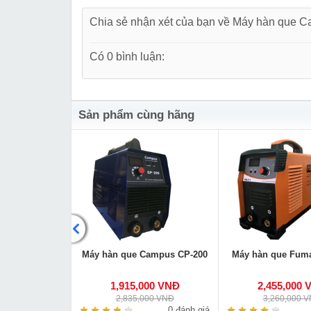
Chia sẻ nhận xét của bạn về Máy hàn que
Có 0 bình luận:
Sản phẩm cùng hãng
Que & TIG
Máy hàn que Campus CP-200
Máy hàn que Fum
IG 200A
000 VNĐ
1,915,000 VNĐ
2,455,000 
00 VNĐ
2,835,000 VNĐ
3,260,000 
0 đánh giá
0 đánh giá