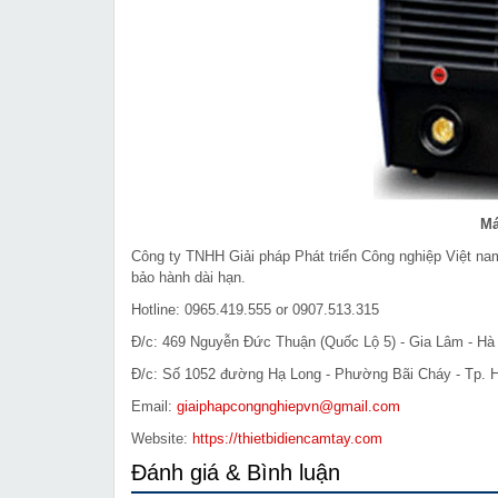
Má
Công ty TNHH Giải pháp Phát triển Công nghiệp Việt n
bảo hành dài hạn.
Hotline: 0965.419.555 or 0907.513.315
Đ/c: 469 Nguyễn Đức Thuận (Quốc Lộ 5) - Gia Lâm - Hà 
Đ/c: Số 1052 đường Hạ Long - Phường Bãi Cháy - Tp. H
Email:
giaiphapcongnghiepvn@gmail.com
Website:
https://thietbidiencamtay.com
Đánh giá & Bình luận