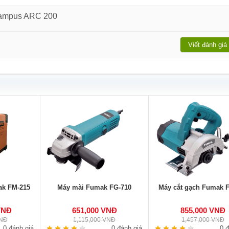
 Campus ARC 200
Viết đánh giá
ak FM-215
Máy mài Fumak FG-710
Máy cắt gạch Fumak 
VNĐ
651,000 VNĐ
855,000 VNĐ
VNĐ
1,115,000 VNĐ
1,457,000 VNĐ
0 đánh giá
0 đánh giá
0 đ