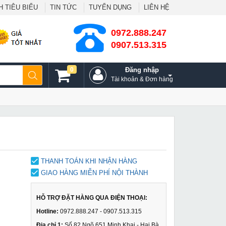
 TIÊU BIỂU
TIN TỨC
TUYỂN DỤNG
LIÊN HỆ
0972.888.247
0907.513.315
0
Đăng nhập
Tài khoản & Đơn hàng
THANH TOÁN KHI NHẬN HÀNG
GIAO HÀNG MIỄN PHÍ NỘI THÀNH
HỖ TRỢ ĐẶT HÀNG QUA ĐIỆN THOẠI:
Hotline:
0972.888.247 - 0907.513.315
Địa chỉ 1:
Số 82 Ngõ 651 Minh Khai - Hai Bà