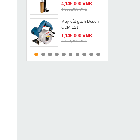
4,149,000 VNĐ
4,635,000 VNĐ
Máy cắt gạch Bosch
MUA NGAY
GDM 121
1,149,000 VNĐ
1,450,000 VNĐ
Máy khoan búa DCA
MUA NGAY
AZC02 28
1,349,000 VNĐ
1,815,000 VNĐ
Con lăn băng tải
MUA NGAY
D127x300
259,000 VNĐ
352,000 VNĐ
Máy mài Makita
MUA NGAY
GA9020
2,489,000 VNĐ
2,910,000 VNĐ