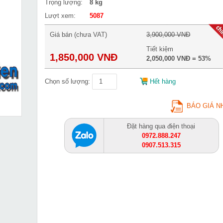
Trọng lượng:
8 kg
Lượt xem:
5087
Giá bán (chưa VAT)
3,900,000 VNĐ
Tiết kiệm
1,850,000 VNĐ
2,050,000 VNĐ = 53%
Chọn số lượng:
Hết hàng
BÁO GIÁ N
Đặt hàng qua điện thoại
0972.888.247
0907.513.315