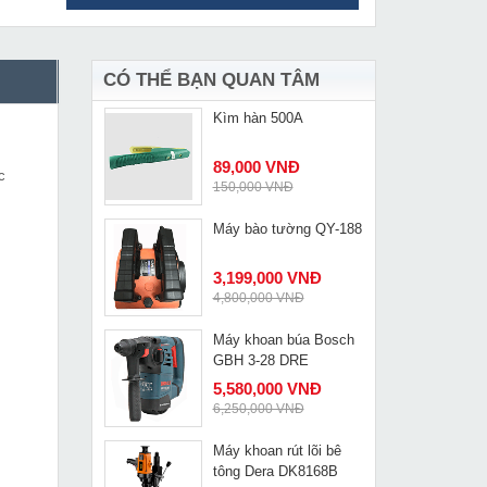
Máy cân mực laser 12
MUA NGAY
tia xanh 4D Quaiyou
QY-1512NM
2,190,000 VNĐ
2,690,000 VNĐ
CÓ THỂ BẠN QUAN TÂM
Kìm hàn 500A
MUA NGAY
89,000 VNĐ
c
150,000 VNĐ
Máy bào tường QY-188
MUA NGAY
3,199,000 VNĐ
4,800,000 VNĐ
Máy khoan búa Bosch
MUA NGAY
GBH 3-28 DRE
5,580,000 VNĐ
6,250,000 VNĐ
Máy khoan rút lõi bê
MUA NGAY
tông Dera DK8168B