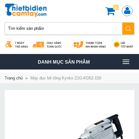
0
TOGGLE
DANH MỤC SẢN PHÂM
NAVIGATION
Trang chủ
»
Máy đục bê tông Kynko Z1G-KD52-150