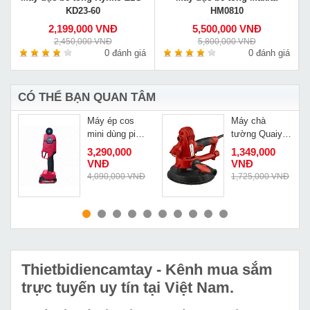
KD23-60
HM0810
2,199,000 VNĐ
5,500,000 VNĐ
2,450,000 VNĐ
5,800,000 VNĐ
0 đánh giá
0 đánh giá
CÓ THỂ BẠN QUAN TÂM
Máy ép cos
Máy chà
mini dùng pin
tường Quaiyou
Changyou HM-
QY 8180
Đ
3,290,000
1,349,000
6.6
VNĐ
VNĐ
4,090,000 VNĐ
1,725,000 VNĐ
MUA NGAY
MUA NGAY
Thietbidiencamtay
- Kênh mua sắm
trực tuyến uy tín tại Việt Nam.