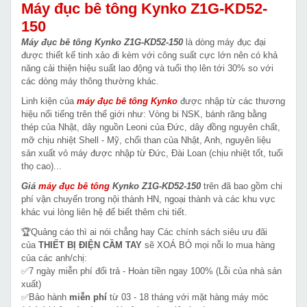
Máy đục bê tông Kynko Z1G-KD52-
150
Máy đục bê tông Kynko Z1G-KD52-150
là dòng máy đục đại
được thiết kế tinh xảo đi kèm với công suất cực lớn nên có khả
năng cải thiện hiệu suất lao động và tuổi thọ lên tới 30% so với
các dòng máy thông thường khác.
Linh kiện của
máy đục bê tông Kynko
được nhập từ các thương
hiệu nổi tiếng trên thế giới như: Vòng bi NSK, bánh răng bằng
thép của Nhật, dây nguồn Leoni của Đức, dây đồng nguyên chất,
mỡ chịu nhiệt Shell - Mỹ, chổi than của Nhật, Anh, nguyên liệu
sản xuất vỏ máy được nhập từ Đức, Đài Loan (chịu nhiệt tốt, tuổi
thọ cao)...
Giá
máy đục bê tông
Kynko Z1G-KD52-150
trên đã bao gồm chi
phí vận chuyển trong nội thành HN, ngoại thành và các khu vực
khác vui lòng liên hệ để biết thêm chi tiết.
🏆Quảng cáo thì ai nói chẳng hay Các chính sách siêu ưu đãi
của
THIẾT BỊ ĐIỆN CẦM TAY
sẽ XOÁ BỎ mọi nỗi lo mua hàng
của các anh/chị:
✅7 ngày miễn phí đổi trả - Hoàn tiền ngay 100% (Lỗi của nhà sản
xuất)
✅Bảo hành
miễn phí
từ 03 - 18 tháng với mặt hàng máy móc