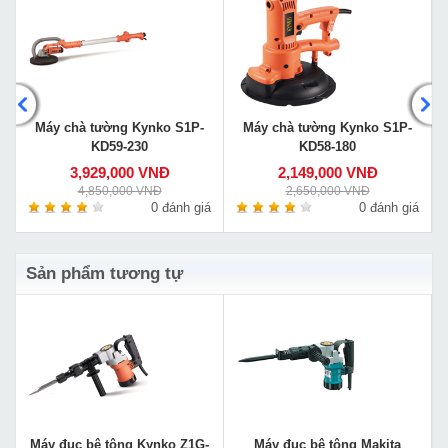
Máy chà tường Kynko S1P-
Máy chà tường Kynko S1P-
KD59-230
KD58-180
3,929,000 VNĐ
2,149,000 VNĐ
4,850,000 VNĐ
2,650,000 VNĐ
á
0 đánh giá
0 đánh giá
Sản phẩm tương tự
Máy đục bê tông Kynko Z1G-
Máy đục bê tông Makita