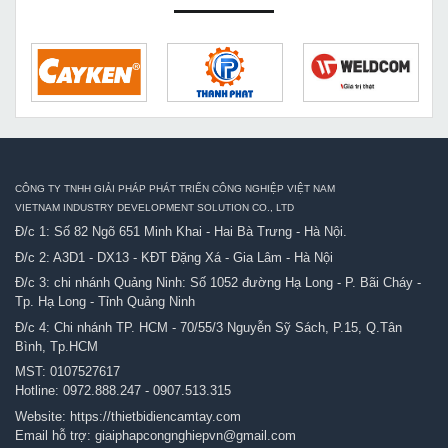
CÔNG TY TNHH GIẢI PHÁP PHÁT TRIỂN CÔNG NGHIỆP VIỆT NAM
VIETNAM INDUSTRY DEVELOPMENT SOLUTION CO., LTD
Đ/c 1: Số 82 Ngõ 651 Minh Khai - Hai Bà Trưng - Hà Nội.
Đ/c 2: A3D1 - DX13 - KĐT Đặng Xá - Gia Lâm - Hà Nội
Đ/c 3: chi nhánh Quảng Ninh: Số 1052 đường Hạ Long - P. Bãi Cháy -
Tp. Hạ Long - Tỉnh Quảng Ninh
Đ/c 4: Chi nhánh TP. HCM - 70/55/3 Nguyễn Sỹ Sách, P.15, Q.Tân
Bình, Tp.HCM
MST: 0107527617
Hotline:
0972.888.247
-
0907.513.315
Website:
https://thietbidiencamtay.com
Email hỗ trợ:
giaiphapcongnghiepvn@gmail.com