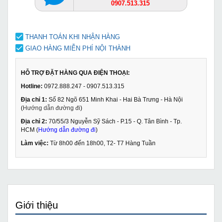
0907.513.315
THANH TOÁN KHI NHẬN HÀNG
GIAO HÀNG MIỄN PHÍ NỘI THÀNH
HỖ TRỢ ĐẶT HÀNG QUA ĐIỆN THOẠI:
Hotline:
0972.888.247 - 0907.513.315
Địa chỉ 1:
Số 82 Ngõ 651 Minh Khai - Hai Bà Trưng - Hà Nội
(
Hướng dẫn đường đi
)
Địa chỉ 2:
70/55/3 Nguyễn Sỹ Sách - P.15 - Q. Tân Bình - Tp.
HCM (
Hướng dẫn đường đi
)
Làm việc:
Từ 8h00 đến 18h00, T2- T7 Hàng Tuần
Giới thiệu