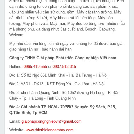
được rất nhiều thợ thi công hoàn thiện tin tưởng, ưa chuộng. Bên
cạnh đó, chúng tôi còn phân phối đa dạng các sản phẩm khác,
đáp ứng nhiều yêu cầu sử dụng, gồm: Máy cắt rãnh tường, Máy
cắt rãnh tường 5 lưỡi, Máy khoan rút lõi bên tông, Máy bào
tường, Máy phun vữa, Máy mài, Máy đục bê tông...với nhiều mẫu
mã phong phú, đa dạng như: Jasic, Riland, Bosch, Caowang,
Welcom.
Mọi nhu cầu, vui lòng liên hệ ngay với chúng tôi để được báo giá ,
giao hàng tận nơi, bảo hành dài hạn
Công ty TNHH Giải pháp Phát triển Công nghiệp Việt nam
Hotline:
0965.419.555
or
0907.513.315
Đ/c 1: Số 82 Ngõ 651 Minh Khai - Hai Bà Trưng - Hà Nội.
Đ/c 2: A3D1 - DX13 - KĐT Đặng Xá - Gia Lâm - Hà Nội
Đ/c 3: chi nhánh Quảng Ninh: Số 1052 đường Hạ Long - P. Bãi
Cháy - Tp. Hạ Long - Tỉnh Quảng Ninh
Đ/c 4: Chi nhánh TP. HCM - 70/55/3 Nguyễn Sỹ Sách, P.15,
Q.Tân Bình, Tp.HCM
Email:
giaiphapcongnghiepvn@gmail.com
Website:
www.thietbidiencamtay.com