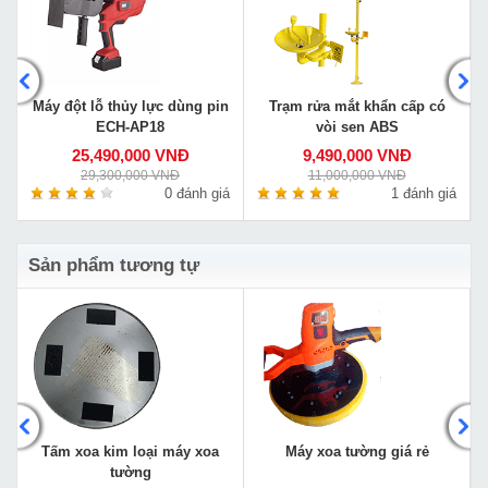
Máy đột lỗ thủy lực dùng pin
Trạm rửa mắt khẩn cấp có
ECH-AP18
vòi sen ABS
25,490,000 VNĐ
9,490,000 VNĐ
29,300,000 VNĐ
11,000,000 VNĐ
á
0 đánh giá
1 đánh giá
Sản phẩm tương tự
Tấm xoa kim loại máy xoa
Máy xoa tường giá rẻ
tường