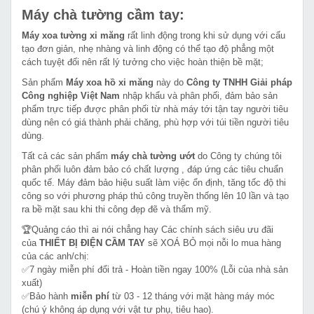
Máy chà tường cầm tay:
Máy xoa tường xi măng
rất linh động trong khi sử dụng với cấu
tạo đơn giản, nhẹ nhàng và linh động có thể tạo độ phẳng một
cách tuyệt đối nên rất lý tưởng cho việc hoàn thiện bề mặt;
Sản phẩm
Máy xoa hồ xi măng
này do
Công ty TNHH Giải pháp
Công nghiệp Việt Nam
nhập khẩu và phân phối, đảm bảo sản
phẩm trực tiếp được phân phối từ nhà máy tới tận tay người tiêu
dùng nên có giá thành phải chăng, phù hợp với túi tiền người tiêu
dùng.
Tất cả các sản phẩm
máy chà tường ướt
do Công ty chúng tôi
phân phối luôn đảm bảo có chất lượng , đáp ứng các tiêu chuẩn
quốc tế. Máy đảm bảo hiệu suất làm việc ổn định, tăng tốc độ thi
công so với phương pháp thủ công truyền thống lên 10 lần và tạo
ra bề mặt sau khi thi công đẹp đẽ và thẩm mỹ.
🏆Quảng cáo thì ai nói chẳng hay Các chính sách siêu ưu đãi
của
THIẾT BỊ ĐIỆN CẦM TAY
sẽ XOÁ BỎ mọi nỗi lo mua hàng
của các anh/chị:
✅7 ngày miễn phí đổi trả - Hoàn tiền ngay 100% (Lỗi của nhà sản
xuất)
✅Bảo hành
miễn phí
từ 03 - 12 tháng với mặt hàng máy móc
(chú ý không áp dụng với vật tư phụ, tiêu hao).