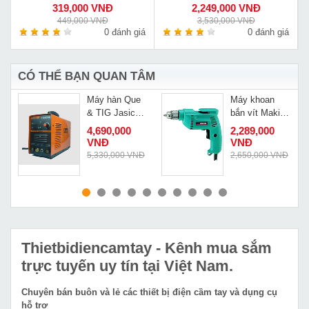
319,000 VNĐ
2,249,000 VNĐ
449,000 VNĐ
3,530,000 VNĐ
á
0 đánh giá
0 đánh giá
CÓ THỂ BẠN QUAN TÂM
Máy hàn Que
Máy khoan
& TIG Jasic
bắn vít Makita
200A
6307
4,690,000
2,289,000
VNĐ
VNĐ
5,330,000 VNĐ
2,650,000 VNĐ
MUA NGAY
MUA NGAY
Thietbidiencamtay
- Kênh mua sắm
trực tuyến uy tín tại Việt Nam.
Chuyên bán buôn và lẻ các thiết bị điện cầm tay và dụng cụ
hỗ trợ