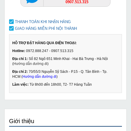
0907.513.315
THANH TOÁN KHI NHẬN HÀNG
GIAO HÀNG MIỄN PHÍ NỘI THÀNH
HỖ TRỢ ĐẶT HÀNG QUA ĐIỆN THOẠI:
Hotline:
0972.888.247 - 0907.513.315
Địa chỉ 1:
Số 82 Ngõ 651 Minh Khai - Hai Bà Trưng - Hà Nội
(
Hướng dẫn đường đi
)
Địa chỉ 2:
70/55/3 Nguyễn Sỹ Sách - P.15 - Q. Tân Bình - Tp.
HCM (
Hướng dẫn đường đi
)
Làm việc:
Từ 8h00 đến 18h00, T2- T7 Hàng Tuần
Giới thiệu