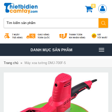
0
TOGGLE
DANH MỤC SẢN PHÂM
NAVIGATION
Trang chủ
»
Máy xoa tường DMJ-700F-5