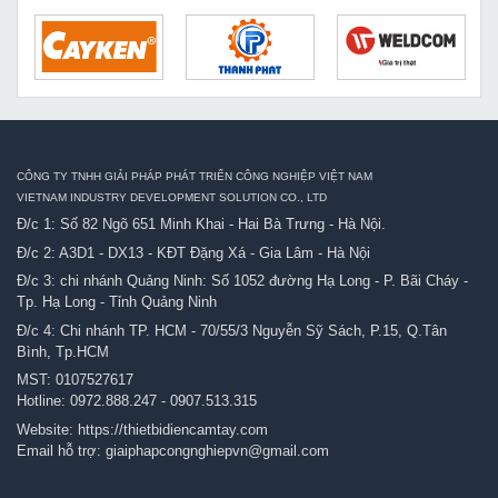
CÔNG TY TNHH GIẢI PHÁP PHÁT TRIỂN CÔNG NGHIỆP VIỆT NAM
VIETNAM INDUSTRY DEVELOPMENT SOLUTION CO., LTD
Đ/c 1: Số 82 Ngõ 651 Minh Khai - Hai Bà Trưng - Hà Nội.
Đ/c 2: A3D1 - DX13 - KĐT Đặng Xá - Gia Lâm - Hà Nội
Đ/c 3: chi nhánh Quảng Ninh: Số 1052 đường Hạ Long - P. Bãi Cháy -
Tp. Hạ Long - Tỉnh Quảng Ninh
Đ/c 4: Chi nhánh TP. HCM - 70/55/3 Nguyễn Sỹ Sách, P.15, Q.Tân
Bình, Tp.HCM
MST: 0107527617
Hotline:
0972.888.247
-
0907.513.315
Website:
https://thietbidiencamtay.com
Email hỗ trợ:
giaiphapcongnghiepvn@gmail.com