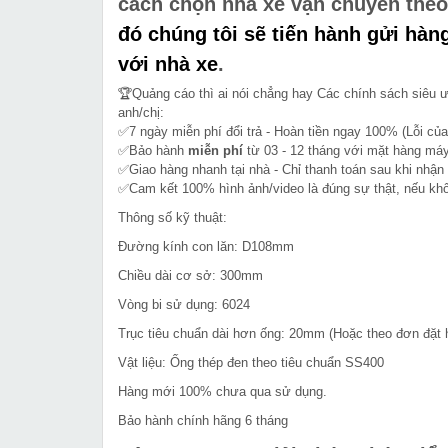
cách chọn nhà xe vận chuyển the
đó chúng tôi sẽ tiến hành gửi hàn
với nhà xe
.
🏆Quảng cáo thì ai nói chẳng hay Các chính sách siêu 
anh/chị:
✅7 ngày miễn phí đổi trả - Hoàn tiền ngay 100% (Lỗi của
✅Bảo hành
miễn phí
từ 03 - 12 tháng với mặt hàng máy
✅Giao hàng nhanh tại nhà - Chỉ thanh toán sau khi nhận
✅Cam kết 100% hình ảnh/video là đúng sự thật, nếu k
Thông số kỹ thuật:
Đường kính con lăn: D108mm
Chiều dài cơ sở: 300mm
Vòng bi sử dụng: 6024
Trục tiêu chuẩn dài hơn ống: 20mm (Hoặc theo đơn đặt 
Vật liệu: Ống thép đen theo tiêu chuẩn SS400
Hàng mới 100% chưa qua sử dụng.
Bảo hành chính hãng 6 tháng