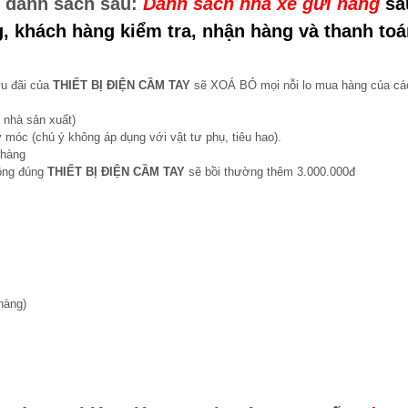
o danh sách sau:
Danh sách nhà xe gửi hàng
sa
g, khách hàng kiểm tra, nhận hàng và thanh to
ưu đãi của
THIẾT BỊ ĐIỆN CẦM TAY
sẽ XOÁ BỎ mọi nỗi lo mua hàng của cá
 nhà sản xuất)
 móc (chú ý không áp dụng với vật tư phụ, tiêu hao).
 hàng
hông đúng
THIẾT BỊ ĐIỆN CẦM TAY
sẽ bồi thường thêm 3.000.000đ
hàng)