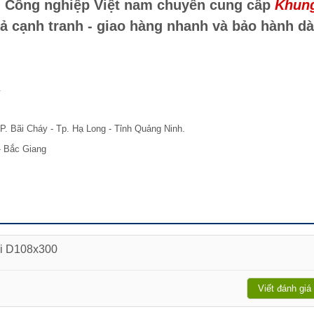
ển Công nghiệp Việt nam chuyên cung cấp
Khun
cả cạnh tranh - giao hàng nhanh và bảo hành dà
.
P. Bãi Cháy - Tp. Hạ Long - Tỉnh Quảng Ninh.
- Bắc Giang
ải D108x300
Viết đánh giá