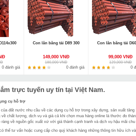
 D114x300
Con lăn băng tải D89 300
Con lăn băng tải D60
VNĐ
149,000 VNĐ
99,000 VNĐ
NĐ
180,000 VNĐ
129,000 VNĐ
0 đánh giá
0 đánh giá
0 đ
m trực tuyến uy tín tại Việt Nam.
dụng cụ hỗ trợ
 của đất nước nhu cầu về các dụng cụ hỗ trợ trong xây dựng, sản xuất tăng
 về chất lượng, dịch vụ và giá cả khi chọn mua hàng online là thước đo thàn
ràng về nguồn gốc xuất xứ với giá thành cạnh tranh và dịch vụ hậu mãi chu
in có thể tư vấn hoặc cung cấp cho quý khách hàng những thông tin hữu ích v