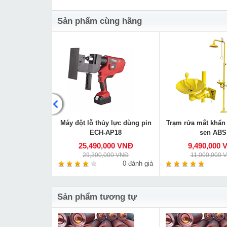
Sản phẩm cùng hãng
tải D108x300
Máy đột lỗ thủy lực dùng pin
Trạm rửa mắt khẩn 
ECH-AP18
sen ABS
00 VNĐ
25,490,000 VNĐ
9,490,000 
0 VNĐ
29,300,000 VNĐ
11,000,000 
0 đánh giá
0 đánh giá
Sản phẩm tương tự