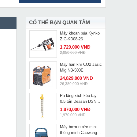
Máy hàn Que Oshima
MUA NGAY
S MOS 250N
3,750,000 VNĐ
4,050,000 VNĐ
CÓ THỂ BẠN QUAN TÂM
Máy khoan búa Kynko
MUA NGAY
ZIC-KD08-26
1,729,000 VNĐ
2,050,000 VNĐ
Máy hàn khí CO2 Jasic
MUA NGAY
Mig NB-500E
24,829,000 VNĐ
26,380,000 VNĐ
Pa lăng xích kéo tay
MUA NGAY
0.5 tấn Deasan DSN
0.5
1,870,000 VNĐ
1,970,000 VNĐ
Máy bơm nước mini
MUA NGAY
thông minh Caowang