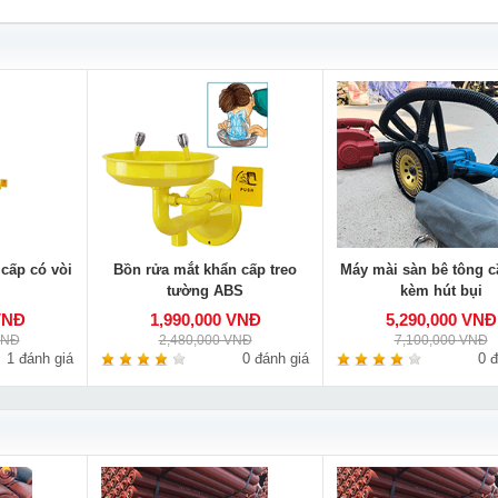
cấp có vòi
Bồn rửa mắt khẩn cấp treo
Máy mài sàn bê tông c
tường ABS
kèm hút bụi
VNĐ
1,990,000 VNĐ
5,290,000 VNĐ
VNĐ
2,480,000 VNĐ
7,100,000 VNĐ
1 đánh giá
0 đánh giá
0 đ