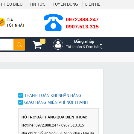
 TIÊU BIỂU
TIN TỨC
TUYỂN DỤNG
LIÊN HỆ
0972.888.247
0907.513.315
0
Đăng nhập
Tài khoản & Đơn hàng
THANH TOÁN KHI NHẬN HÀNG
GIAO HÀNG MIỄN PHÍ NỘI THÀNH
HỖ TRỢ ĐẶT HÀNG QUA ĐIỆN THOẠI:
Hotline:
0972.888.247 - 0907.513.315
Địa chỉ 1:
Số 82 Ngõ 651 Minh Khai - Hai Bà