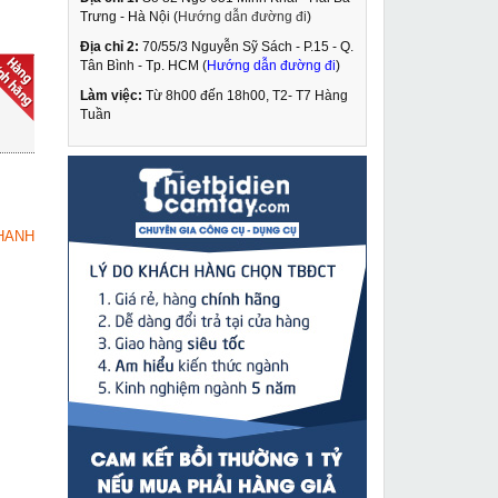
Trưng - Hà Nội (
Hướng dẫn đường đi
)
Địa chỉ 2:
70/55/3 Nguyễn Sỹ Sách - P.15 - Q.
Dây tuy ô thủy lực 6m
Tân Bình - Tp. HCM (
Hướng dẫn đường đi
)
TOTL-6
Làm việc:
Từ 8h00 đến 18h00, T2- T7 Hàng
1,190,000 VNĐ
Tuần
1,490,000 VNĐ
Máy phun sơn Guchen
MUA NGAY
1450
5,149,000 VNĐ
HANH
7,550,000 VNĐ
Van chia thủy lực 4
MUA NGAY
cổng VCTL-4
1,950,000 VNĐ
2,530,000 VNĐ
Máy đột lỗ tôn thủy lực
MUA NGAY
Changyou SYD-25
2,190,000 VNĐ
2,790,000 VNĐ