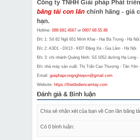
Công ty TNHH Giải pháp Phát tri
băng tải con lăn
chính hãng - giá 
hạn.
Hotline:
088.681.4567
or
0907.68.55.86
Đ/c 1: Số 82 Ngõ 651 Minh Khai - Hai Bà Trưng - Hà Nội
Đ/c 2: A3D1 - DX13 - KĐT Đặng Xá - Gia Lâm - Hà Nội.
Đ/c 3: chi nhánh Quảng Ninh: Số 1052 đường Hạ Long - 
Đ/c nhà máy sản xuất: Thị Trấn Cao Thượng - Tân Yên 
Email:
giaiphapcongnghiepvn@gmail.com
Website:
https://thietbidiencamtay.com
Đánh giá & Bình luận
Chia sẻ nhận xét của bạn về Con lăn băng t
Có 0 bình luận: