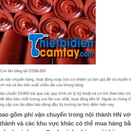
Con lăn băng tải D108x300
ải vận chuyển hàng, hoạt động xoay tròn có nhiệm vụ làm giá đỡ và truyền t
ượt mà và êm trên suốt chiều dài của khung băng.
êu chuẩn SS400 trải qua các quy trình xử lý kỹ thuật và cơ khí theo tiêu ch
n để đảm bảo chất lượng con lăn cao nhất, hoạt động bền bỉ. Ngoài ra chúng tô
g cấp con lăn đảm bảo đứng đầu thị trường tại thời điểm hiện nay.
bao gồm phí vận chuyển trong nội thành HN vớ
i thành và các khu vực khác có thể mua hàng b