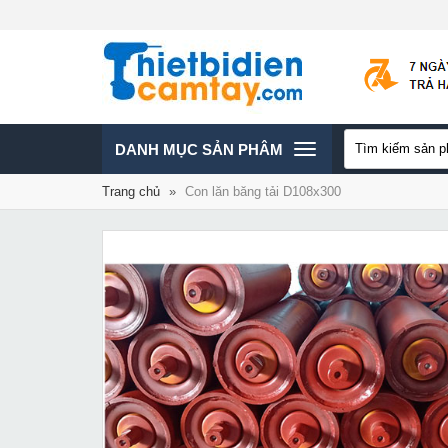
TOGGLE
DANH MỤC SẢN PHÂM
Trang chủ
»
Con lăn băng tải D108x300
NAVIGATION