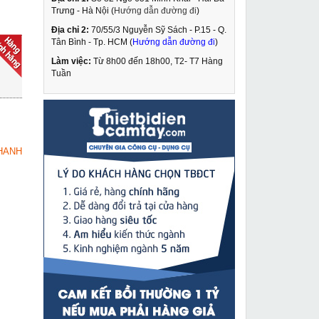
Trưng - Hà Nội (
Hướng dẫn đường đi
)
Địa chỉ 2:
70/55/3 Nguyễn Sỹ Sách - P.15 - Q.
Máy đo khoảng cách
Tân Bình - Tp. HCM (
Hướng dẫn đường đi
)
40m Quaiyou QY 1040
Làm việc:
Từ 8h00 đến 18h00, T2- T7 Hàng
649,000 VNĐ
Tuần
820,000 VNĐ
Máy cắt Plasma
MUA NGAY
Fumak SabCUT 160
36,840,000 VNĐ
HANH
37,500,000 VNĐ
Máy hàn que Hồng Ký
MUA NGAY
HK 200E
2,849,000 VNĐ
3,150,000 VNĐ
Kích thủy lực 150 tấn
MUA NGAY
100mm Changyou
RSC-150100
9,490,000 VNĐ
11,290,000 VNĐ