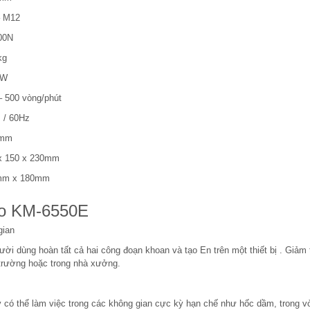
 M12
00N
kg
0W
– 500 vòng/phút
 / 60Hz
5mm
x 150 x 230mm
mm x 180mm
ko KM-6550E
gian
ời dùng hoàn tất cả hai công đoạn khoan và tạo En trên một thiết bị . Giảm 
 trường hoặc trong nhà xưởng.
 có thể làm việc trong các không gian cực kỳ hạn chế như hốc dầm, trong vỏ