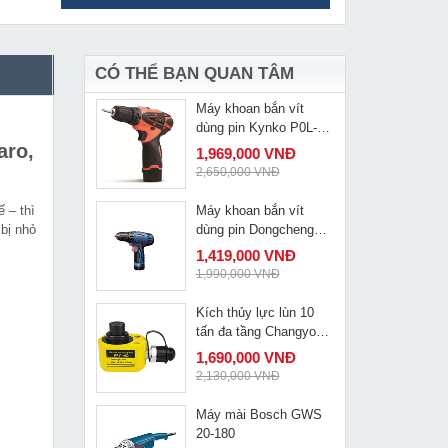
Mũi đột lỗ máy đột lỗ
MUA NGAY
thủy lực MHP-20
399,000 VNĐ
599,000 VNĐ
CÓ THỂ BẠN QUAN TÂM
Máy khoan bắn vít
MUA NGAY
dùng pin Kynko P0L-
KD30-10
aro,
1,969,000 VNĐ
2,650,000 VNĐ
 – thì
Máy khoan bắn vít
MUA NGAY
bị nhỏ
dùng pin Dongcheng
J0Z-FF10-10B
1,419,000 VNĐ
1,990,000 VNĐ
Kích thủy lực lùn 10
MUA NGAY
tấn đa tầng Changyou
FPY-10D
1,690,000 VNĐ
2,130,000 VNĐ
Máy mài Bosch GWS
MUA NGAY
20-180