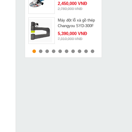
2,450,000 VNĐ
2,780,000 VNĐ
Máy đột lỗ xà gồ thép
MUA NGAY
Changyou SYD-300F
5,390,000 VNĐ
7,310,000 VNĐ
Máy đo khoảng cách
MUA NGAY
40m Quaiyou QY 1040
649,000 VNĐ
820,000 VNĐ
Máy cắt Plasma
MUA NGAY
Fumak SabCUT 160
36,840,000 VNĐ
37,500,000 VNĐ
Máy hàn que Hồng Ký
MUA NGAY
HK 200E
2,849,000 VNĐ
3,150,000 VNĐ