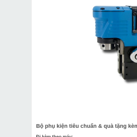
Bộ phụ kiện tiêu chuẩn & quà tặng kè
Đi kèm theo máy: