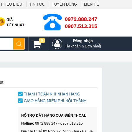
 TIÊU BIỂU
TIN TỨC
TUYỂN DỤNG
LIÊN HỆ
0972.888.247
0907.513.315
0
Đăng nhập
Tài khoản & Đơn hàng
0E
THANH TOÁN KHI NHẬN HÀNG
GIAO HÀNG MIỄN PHÍ NỘI THÀNH
HỖ TRỢ ĐẶT HÀNG QUA ĐIỆN THOẠI:
Hotline:
0972.888.247 - 0907.513.315
Địa chỉ 1:
Số 82 Ngõ 651 Minh Khai - Hai Bà