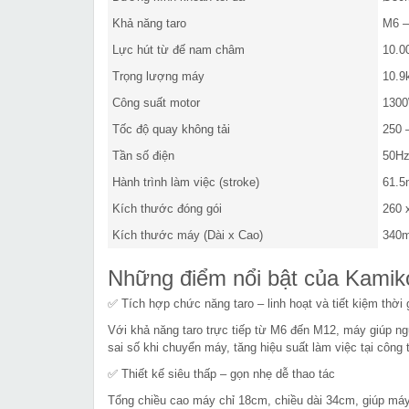
Khả năng taro
M6 –
Lực hút từ đế nam châm
10.0
Trọng lượng máy
10.9
Công suất motor
130
Tốc độ quay không tải
250 
Tần số điện
50Hz
Hành trình làm việc (stroke)
61.
Kích thước đóng gói
260 
Kích thước máy (Dài x Cao)
340
Những điểm nổi bật của Kami
✅ Tích hợp chức năng taro – linh hoạt và tiết kiệm thời 
Với khả năng taro trực tiếp từ M6 đến M12, máy giúp ngư
sai số khi chuyển máy, tăng hiệu suất làm việc tại công
✅ Thiết kế siêu thấp – gọn nhẹ dễ thao tác
Tổng chiều cao máy chỉ 18cm, chiều dài 34cm, giúp máy