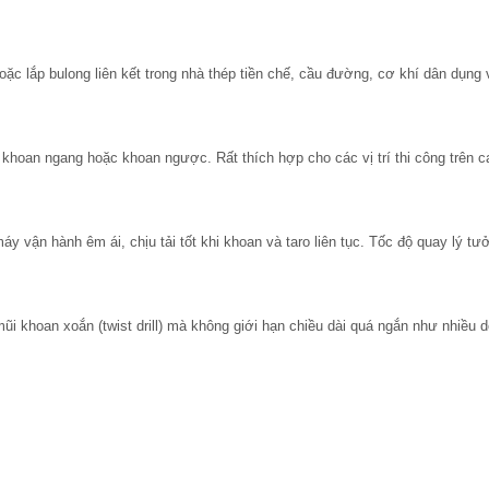
ặc lắp bulong liên kết trong nhà thép tiền chế, cầu đường, cơ khí dân dụng 
khoan ngang hoặc khoan ngược. Rất thích hợp cho các vị trí thi công trên c
y vận hành êm ái, chịu tải tốt khi khoan và taro liên tục. Tốc độ quay lý tư
i khoan xoắn (twist drill) mà không giới hạn chiều dài quá ngắn như nhiều 