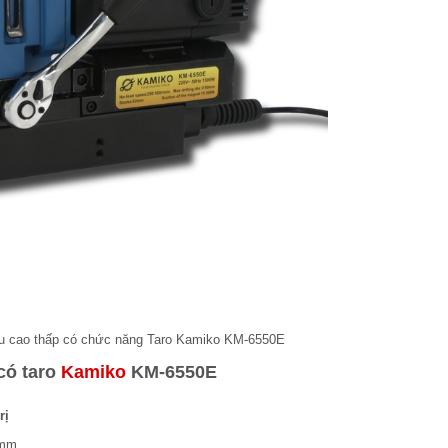
ều cao thấp có chức năng Taro Kamiko KM-6550E
có taro
Kamiko
KM-6550E
rị
mm