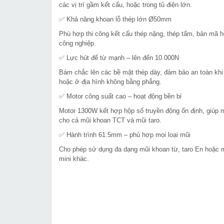
các vị trí gầm kết cấu, hoặc trong tủ điện lớn.
✅ Khả năng khoan lỗ thép lớn Ø50mm
Phù hợp thi công kết cấu thép nặng, thép tấm, bản mã ho
công nghiệp.
✅ Lực hút đế từ mạnh – lên đến 10.000N
Bám chắc lên các bề mặt thép dày, đảm bảo an toàn khi 
hoặc ở địa hình không bằng phẳng.
✅ Motor công suất cao – hoạt động bền bỉ
Motor 1300W kết hợp hộp số truyền động ổn định, giúp má
cho cả mũi khoan TCT và mũi taro.
✅ Hành trình 61.5mm – phù hợp mọi loại mũi
Cho phép sử dụng đa dạng mũi khoan từ, taro En hoặc mũ
mini khác.