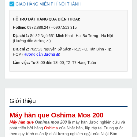
GIAO HÀNG MIỄN PHÍ NỘI THÀNH
HỖ TRỢ ĐẶT HÀNG QUA ĐIỆN THOẠI:
Hotline:
0972.888.247 - 0907.513.315
Địa chỉ 1:
Số 82 Ngõ 651 Minh Khai - Hai Bà Trưng - Hà Nội
(
Hướng dẫn đường đi
)
Địa chỉ 2:
70/55/3 Nguyễn Sỹ Sách - P.15 - Q. Tân Bình - Tp.
HCM (
Hướng dẫn đường đi
)
Làm việc:
Từ 8h00 đến 18h00, T2- T7 Hàng Tuần
Giới thiệu
Máy hàn que Oshima Mos 200
Máy hàn que
Oshima mos 200
là máy hàn được nghiên cứu và
phát triển bởi hãng
Oshima
của Nhật bản, lắp ráp tại Trung quốc
theo quy trình quản lý chất lượng nghiêm ngặt của Nhật Bản.