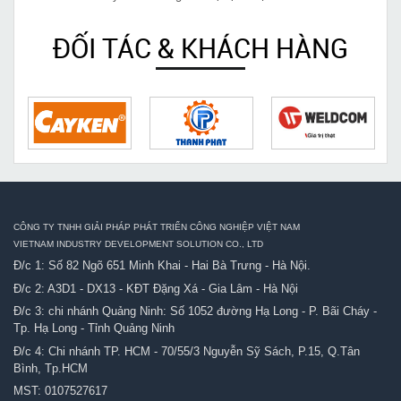
ĐỐI TÁC & KHÁCH HÀNG
CÔNG TY TNHH GIẢI PHÁP PHÁT TRIỂN CÔNG NGHIỆP VIỆT NAM
VIETNAM INDUSTRY DEVELOPMENT SOLUTION CO., LTD
Đ/c 1: Số 82 Ngõ 651 Minh Khai - Hai Bà Trưng - Hà Nội.
Đ/c 2: A3D1 - DX13 - KĐT Đặng Xá - Gia Lâm - Hà Nội
Đ/c 3: chi nhánh Quảng Ninh: Số 1052 đường Hạ Long - P. Bãi Cháy -
Tp. Hạ Long - Tỉnh Quảng Ninh
Đ/c 4: Chi nhánh TP. HCM - 70/55/3 Nguyễn Sỹ Sách, P.15, Q.Tân
Bình, Tp.HCM
MST: 0107527617