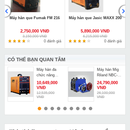
G
Máy hàn que Fumak FM 216
Máy hàn que Jasic MAXX 200
2,750,000 VNĐ
5,890,000 VNĐ
3,150,000 VNĐ
6,215,000 VNĐ
á
0 đánh giá
0 đánh giá
CÓ THỂ BẠN QUAN TÂM
Máy hàn đa
Máy hàn Mig
chức năng
Riland NBC-
Jasic CT416
350GF
Đ
10,649,000
24,790,000
VNĐ
VNĐ
Đ
12,535,000
26,100,000
VNĐ
VNĐ
MUA NGAY
MUA NGAY