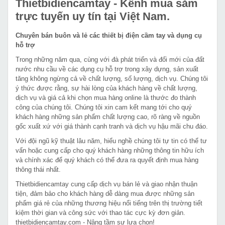
Thietbidiencamtay
- Kênh mua sắm
trực tuyến uy tín tại Việt Nam.
Chuyên bán buôn và lẻ các thiết bị điện cầm tay và dụng cụ
hỗ trợ
Trong những năm qua, cùng với đà phát triển và đổi mới của đất
nước nhu cầu về các dụng cụ hỗ trợ trong xây dựng, sản xuất
tăng không ngừng cả về chất lượng, số lượng, dịch vụ. Chúng tôi
ý thức được rằng, sự hài lòng của khách hàng về chất lượng,
dịch vụ và giá cả khi chọn mua hàng online là thước đo thành
công của chúng tôi. Chúng tôi xin cam kết mang tới cho quý
khách hàng những sản phẩm chất lượng cao, rõ ràng về nguồn
gốc xuất xứ với giá thành cạnh tranh và dịch vụ hậu mãi chu đáo.
Với đội ngũ kỹ thuật lâu năm, hiểu nghề chúng tôi tự tin có thể tư
vấn hoặc cung cấp cho quý khách hàng những thông tin hữu ích
và chính xác để quý khách có thể đưa ra quyết định mua hàng
thông thái nhất.
Thietbidiencamtay cung cấp dịch vụ bán lẻ và giao nhận thuận
tiện, đảm bảo cho khách hàng dễ dàng mua được những sản
phẩm giá rẻ của những thương hiệu nổi tiếng trên thị trường tiết
kiệm thời gian và công sức với thao tác cực kỳ đơn giản.
thietbidiencamtay.com - Nâng tầm sự lựa chọn!