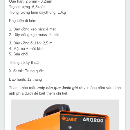
Que hàn: 2.6mm - 3.2mm
TrọngLượng: 6,8kg/c
Trọng lương luôn dây,thùng: 10kg
Phụ kiện đi kèm:
1. Dây đồng kẹp hàn: 4 mét
2. Dây đồng kẹp mass: 2 mét
3. Dây đồng ổ điện: 2,5 m
4. Mặt nạ + mắt kính
5. Búa chổi
Thông số kỹ thuật:
Xuất xứ: Trung quốc
Bảo hành: 12 tháng
Tham khảo mẫu
máy hàn que Jasic giá rẻ
vui lòng bấm vào hình
ảnh phía dưới để biết thêm chi tiết: