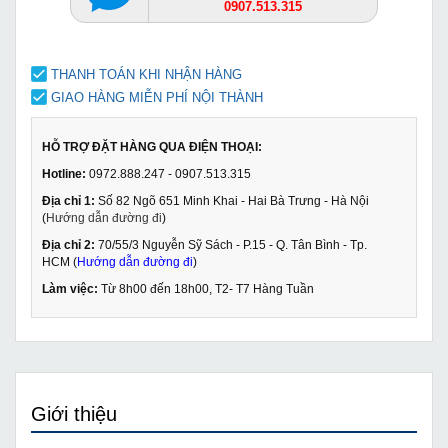
0907.513.315
THANH TOÁN KHI NHẬN HÀNG
GIAO HÀNG MIỄN PHÍ NỘI THÀNH
HỖ TRỢ ĐẶT HÀNG QUA ĐIỆN THOẠI:
Hotline:
0972.888.247 - 0907.513.315
Địa chỉ 1:
Số 82 Ngõ 651 Minh Khai - Hai Bà Trưng - Hà Nội
(
Hướng dẫn đường đi
)
Địa chỉ 2:
70/55/3 Nguyễn Sỹ Sách - P.15 - Q. Tân Bình - Tp.
HCM (
Hướng dẫn đường đi
)
Làm việc:
Từ 8h00 đến 18h00, T2- T7 Hàng Tuần
Giới thiệu