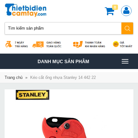
0
TOGGLE
DANH MỤC SẢN PHÂM
NAVIGATION
Trang chủ
»
Kéo cắt ống nhựa Stanley 14 442 22