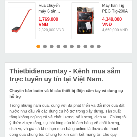
Rùa chuyển
Máy hàn Tig
máy 6 tấn
PEG Tig-200A
quay 180 độ
Đ
1,769,000
4,349,000
WA-4PU
VNĐ
VNĐ
2,320,000 VNĐ
4,650,000 VNĐ
MUA NGAY
MUA NGAY
Thietbidiencamtay
- Kênh mua sắm
trực tuyến uy tín tại Việt Nam.
Chuyên bán buôn và lẻ các thiết bị điện cầm tay và dụng cụ
hỗ trợ
Trong những năm qua, cùng với đà phát triển và đổi mới của đất
nước nhu cầu về các dụng cụ hỗ trợ trong xây dựng, sản xuất
tăng không ngừng cả về chất lượng, số lượng, dịch vụ. Chúng tôi
ý thức được rằng, sự hài lòng của khách hàng về chất lượng,
dịch vụ và giá cả khi chọn mua hàng online là thước đo thành
công của chúng tôi. Chúng tôi xin cam kết mang tới cho quý