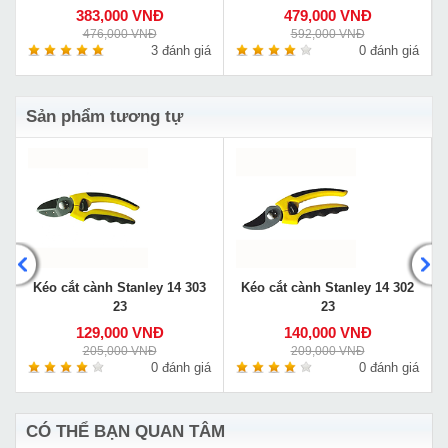
383,000 VNĐ
479,000 VNĐ
476,000 VNĐ
592,000 VNĐ
á
3 đánh giá
0 đánh giá
Sản phẩm tương tự
Kéo cắt cành Stanley 14 303
Kéo cắt cành Stanley 14 302
23
23
129,000 VNĐ
140,000 VNĐ
205,000 VNĐ
209,000 VNĐ
á
0 đánh giá
0 đánh giá
CÓ THỂ BẠN QUAN TÂM