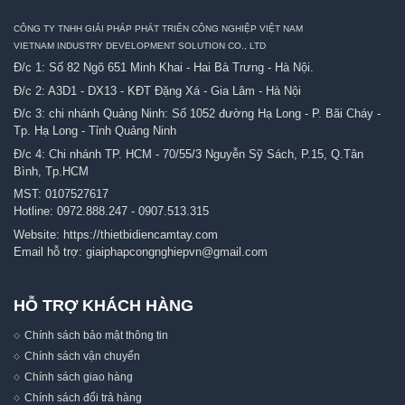
CÔNG TY TNHH GIẢI PHÁP PHÁT TRIỂN CÔNG NGHIỆP VIỆT NAM
VIETNAM INDUSTRY DEVELOPMENT SOLUTION CO., LTD
Đ/c 1: Số 82 Ngõ 651 Minh Khai - Hai Bà Trưng - Hà Nội.
Đ/c 2: A3D1 - DX13 - KĐT Đặng Xá - Gia Lâm - Hà Nội
Đ/c 3: chi nhánh Quảng Ninh: Số 1052 đường Hạ Long - P. Bãi Cháy -
Tp. Hạ Long - Tỉnh Quảng Ninh
Đ/c 4: Chi nhánh TP. HCM - 70/55/3 Nguyễn Sỹ Sách, P.15, Q.Tân
Bình, Tp.HCM
MST: 0107527617
Hotline:
0972.888.247
-
0907.513.315
Website:
https://thietbidiencamtay.com
Email hỗ trợ:
giaiphapcongnghiepvn@gmail.com
HỖ TRỢ KHÁCH HÀNG
Chính sách bảo mật thông tin
Chính sách vận chuyển
Chính sách giao hàng
Chính sách đổi trả hàng