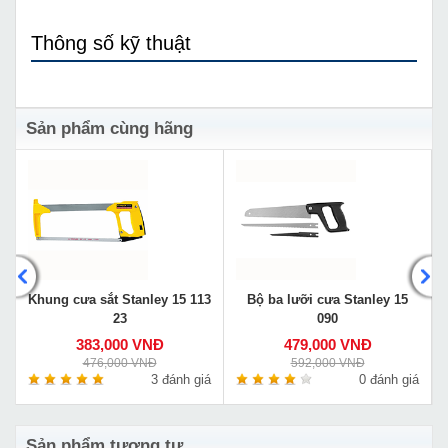
Thông số kỹ thuật
Sản phẩm cùng hãng
Khung cưa sắt Stanley 15 113
Bộ ba lưỡi cưa Stanley 15
23
090
383,000 VNĐ
479,000 VNĐ
476,000 VNĐ
592,000 VNĐ
á
3 đánh giá
0 đánh giá
Sản phẩm tương tự