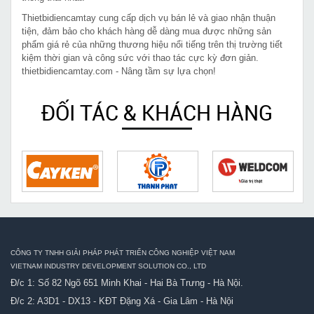
Thietbidiencamtay cung cấp dịch vụ bán lẻ và giao nhận thuận
tiện, đảm bảo cho khách hàng dễ dàng mua được những sản
phẩm giá rẻ của những thương hiệu nổi tiếng trên thị trường tiết
kiệm thời gian và công sức với thao tác cực kỳ đơn giản.
thietbidiencamtay.com - Nâng tầm sự lựa chọn!
ĐỐI TÁC & KHÁCH HÀNG
CÔNG TY TNHH GIẢI PHÁP PHÁT TRIỂN CÔNG NGHIỆP VIỆT NAM
VIETNAM INDUSTRY DEVELOPMENT SOLUTION CO., LTD
Đ/c 1: Số 82 Ngõ 651 Minh Khai - Hai Bà Trưng - Hà Nội.
Đ/c 2: A3D1 - DX13 - KĐT Đặng Xá - Gia Lâm - Hà Nội