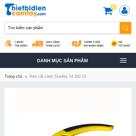
0
TOGGLE
DANH MỤC SẢN PHÂM
NAVIGATION
Trang chủ
»
Kéo cắt cành Stanley 14 302 23