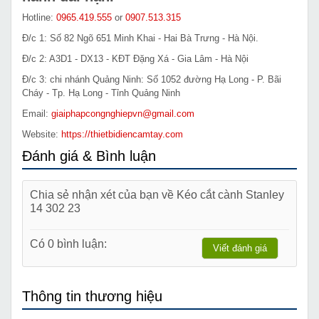
Hotline:
0965.419.555
or
0907.513.315
Đ/c 1: Số 82 Ngõ 651 Minh Khai - Hai Bà Trưng - Hà Nội.
Đ/c 2: A3D1 - DX13 - KĐT Đặng Xá - Gia Lâm - Hà Nội
Đ/c 3: chi nhánh Quảng Ninh: Số 1052 đường Hạ Long - P. Bãi
Cháy - Tp. Hạ Long - Tỉnh Quảng Ninh
Email:
giaiphapcongnghiepvn@gmail.com
Website:
https://thietbidiencamtay.com
Đánh giá & Bình luận
Chia sẻ nhận xét của bạn về Kéo cắt cành Stanley
14 302 23
Có 0 bình luận:
Viết đánh giá
Thông tin thương hiệu