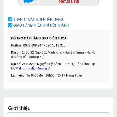
0907.513.315
THANH TOÁN KHI NHẬN HÀNG
GIAO HÀNG MIỄN PHÍ NỘI THÀNH
HỖ TRỢ ĐẶT HÀNG QUA ĐIỆN THOẠI:
Hotline:
0972.888.247 - 0907.513.315
Địa chỉ 1:
Số 82 Ngõ 651 Minh Khai - Hai Bà Trưng - Hà Nội
(
Hướng dẫn đường đi
)
Địa chỉ 2:
70/55/3 Nguyễn Sỹ Sách - P.15 - Q. Tân Bình - Tp.
HCM (
Hướng dẫn đường đi
)
Làm việc:
Từ 8h00 đến 18h00, T2- T7 Hàng Tuần
Giới thiệu