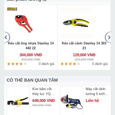
Kéo cắt ống nhựa Stanley 14
Kéo cắt cành Stanley 14 303
442 22
23
304,000 VNĐ
129,000 VNĐ
415,000 VNĐ
205,000 VNĐ
á
0 đánh giá
0 đánh giá
CÓ THỂ BẠN QUAN TÂM
Kìm bấm cốt
Máy cắt rãnh
thủy lực YQK
tường 5 lưỡi
70
CaoWang ZR
649,000 VNĐ
Liên hệ
3836
849,000 VNĐ
Đ