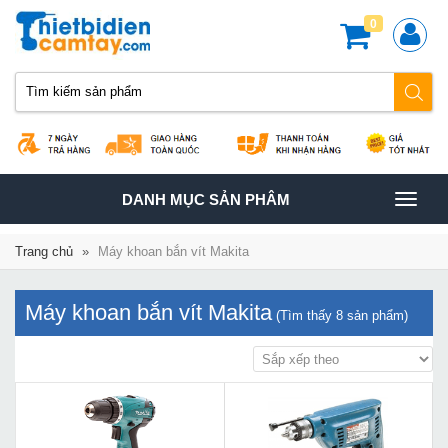
0
TOGGLE
DANH MỤC SẢN PHÂM
NAVIGATION
Trang chủ
»
Máy khoan bắn vít Makita
Máy khoan bắn vít Makita
(Tìm thấy
8
sản phẩm)