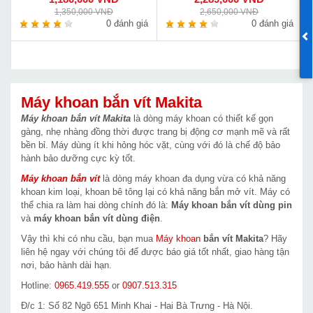
1,350,000 VNĐ
2,650,000 VNĐ
0 đánh giá
0 đánh giá
Máy khoan bắn vít Makita
Máy khoan bắn vít Makita
là dòng máy khoan có thiết kế gọn
gàng, nhẹ nhàng đồng thời được trang bị động cơ mạnh mẽ và rất
bền bỉ. Máy dùng ít khi hỏng hóc vặt, cùng với đó là chế độ bảo
hành bảo dưỡng cực kỳ tốt.
Máy khoan bắn vít
là dòng máy khoan đa dụng vừa có khả năng
khoan kim loại, khoan bê tông lại có khả năng bắn mở vít. Máy có
thể chia ra làm hai dòng chính đó là:
Máy khoan bắn vít dùng pin
và
máy khoan bắn vít dùng điện
.
Vậy thì khi có nhu cầu, bạn mua
Máy khoan
bắn vít Makita
? Hãy
liên hệ ngay với chúng tôi để được báo giá tốt nhất, giao hàng tận
nơi, bảo hành dài hạn.
Hotline:
0965.419.555
or
0907.513.315
Đ/c 1: Số 82 Ngõ 651 Minh Khai - Hai Bà Trưng - Hà Nội.