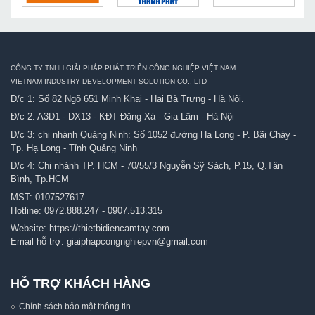
CÔNG TY TNHH GIẢI PHÁP PHÁT TRIỂN CÔNG NGHIỆP VIỆT NAM
VIETNAM INDUSTRY DEVELOPMENT SOLUTION CO., LTD
Đ/c 1: Số 82 Ngõ 651 Minh Khai - Hai Bà Trưng - Hà Nội.
Đ/c 2: A3D1 - DX13 - KĐT Đặng Xá - Gia Lâm - Hà Nội
Đ/c 3: chi nhánh Quảng Ninh: Số 1052 đường Hạ Long - P. Bãi Cháy -
Tp. Hạ Long - Tỉnh Quảng Ninh
Đ/c 4: Chi nhánh TP. HCM - 70/55/3 Nguyễn Sỹ Sách, P.15, Q.Tân
Bình, Tp.HCM
MST: 0107527617
Hotline:
0972.888.247
-
0907.513.315
Website:
https://thietbidiencamtay.com
Email hỗ trợ:
giaiphapcongnghiepvn@gmail.com
HỖ TRỢ KHÁCH HÀNG
Chính sách bảo mật thông tin