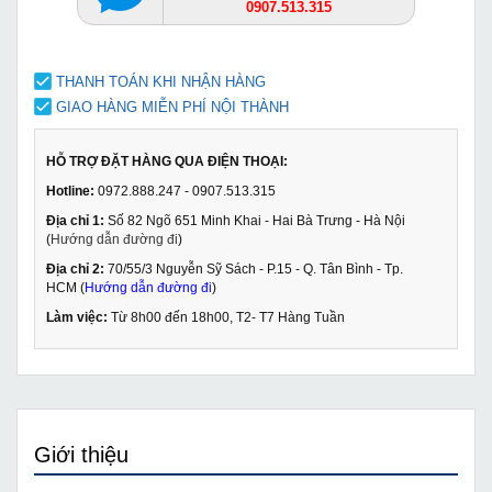
0907.513.315
THANH TOÁN KHI NHẬN HÀNG
GIAO HÀNG MIỄN PHÍ NỘI THÀNH
HỖ TRỢ ĐẶT HÀNG QUA ĐIỆN THOẠI:
Hotline:
0972.888.247 - 0907.513.315
Địa chỉ 1:
Số 82 Ngõ 651 Minh Khai - Hai Bà Trưng - Hà Nội
(
Hướng dẫn đường đi
)
Địa chỉ 2:
70/55/3 Nguyễn Sỹ Sách - P.15 - Q. Tân Bình - Tp.
HCM (
Hướng dẫn đường đi
)
Làm việc:
Từ 8h00 đến 18h00, T2- T7 Hàng Tuần
Giới thiệu