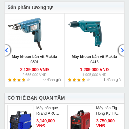
Sản phẩm tương tự
Máy khoan bắn vít Makita
Máy khoan bắn vít Makita
6501
6413
2,139,000 VNĐ
1,209,000 VNĐ
2,655,000 VNĐ
1,905,000 VNĐ
á
0 đánh giá
1 đánh giá
CÓ THỂ BẠN QUAN TÂM
ắt
Máy hàn que
Máy hàn Tig
Riland ARC
Hồng Ký HK
200CT
TIG 200E
Đ
3,149,000
3,750,000
VNĐ
VNĐ