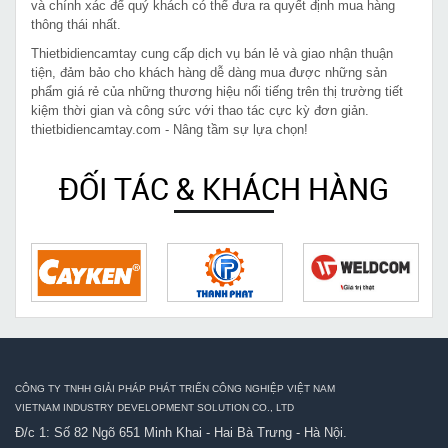
và chính xác để quý khách có thể đưa ra quyết định mua hàng
thông thái nhất.
Thietbidiencamtay cung cấp dịch vụ bán lẻ và giao nhận thuận
tiện, đảm bảo cho khách hàng dễ dàng mua được những sản
phẩm giá rẻ của những thương hiệu nổi tiếng trên thị trường tiết
kiệm thời gian và công sức với thao tác cực kỳ đơn giản.
thietbidiencamtay.com - Nâng tầm sự lựa chọn!
ĐỐI TÁC & KHÁCH HÀNG
CÔNG TY TNHH GIẢI PHÁP PHÁT TRIỂN CÔNG NGHIỆP VIỆT NAM
VIETNAM INDUSTRY DEVELOPMENT SOLUTION CO., LTD
Đ/c 1: Số 82 Ngõ 651 Minh Khai - Hai Bà Trưng - Hà Nội.