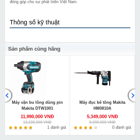
đóng góp cho sự phát triển Việt Nam.
Thông số kỹ thuật
Sản phẩm cùng hãng
Máy vặn bu lông dùng pin
Máy đục bê tông Makita
Makita DTW1001
HM0810A
11,990,000 VNĐ
5,349,000 VNĐ
13,200,000 VNĐ
6,090,000 VNĐ
á
1 đánh giá
0 đánh giá