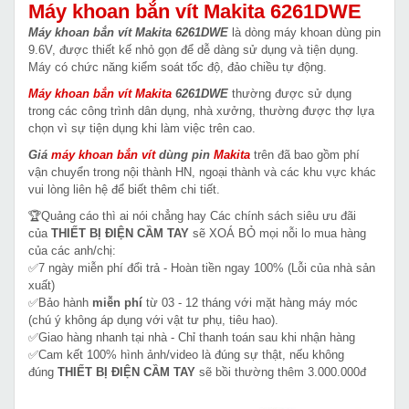
Máy khoan bắn vít Makita 6261DWE
Máy khoan bắn vít Makita 6261DWE
là dòng máy khoan dùng pin
9.6V, được thiết kế nhỏ gọn để dễ dàng sử dụng và tiện dụng.
Máy có chức năng kiểm soát tốc độ, đảo chiều tự động.
Máy khoan bắn vít Makita
6261DWE
thường được sử dụng
trong các công trình dân dụng, nhà xưởng, thường được thợ lựa
chọn vì sự tiện dụng khi làm việc trên cao.
Giá
máy khoan bắn vít
dùng pin
Makita
trên đã bao gồm phí
vận chuyển trong nội thành HN, ngoại thành và các khu vực khác
vui lòng liên hệ để biết thêm chi tiết.
🏆Quảng cáo thì ai nói chẳng hay Các chính sách siêu ưu đãi
của
THIẾT BỊ ĐIỆN CẦM TAY
sẽ XOÁ BỎ mọi nỗi lo mua hàng
của các anh/chị:
✅7 ngày miễn phí đổi trả - Hoàn tiền ngay 100% (Lỗi của nhà sản
xuất)
✅Bảo hành
miễn phí
từ 03 - 12 tháng với mặt hàng máy móc
(chú ý không áp dụng với vật tư phụ, tiêu hao).
✅Giao hàng nhanh tại nhà - Chỉ thanh toán sau khi nhận hàng
✅Cam kết 100% hình ảnh/video là đúng sự thật, nếu không
đúng
THIẾT BỊ ĐIỆN CẦM TAY
sẽ bồi thường thêm 3.000.000đ