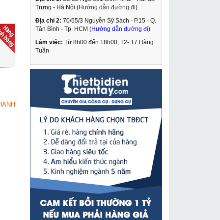
Trưng - Hà Nội (
Hướng dẫn đường đi
)
Địa chỉ 2:
70/55/3 Nguyễn Sỹ Sách - P.15 - Q.
Máy khoan từ có taro
Tân Bình - Tp. HCM (
Hướng dẫn đường đi
)
Cayken KCY-
130/3WDO
Làm việc:
Từ 8h00 đến 18h00, T2- T7 Hàng
29,990,000 VNĐ
Tuần
36,200,000 VNĐ
Máy vặn ốc dùng pin
MUA NGAY
không chổi than
Dongcheng DCPL02-
3,290,000 VNĐ
14E
HANH
3,990,000 VNĐ
Công tắc chống giật
MUA NGAY
máy khoan rút lõi
Dongcheng
215,000 VNĐ
460,000 VNĐ
Máy hàn cơ Weldcom
MUA NGAY
BX1-500
8,590,000 VNĐ
9,550,000 VNĐ