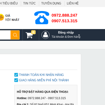
 TIÊU BIỂU
TIN TỨC
TUYỂN DỤNG
LIÊN HỆ
0972.888.247
0907.513.315
0
Đăng nhập
Tài khoản & Đơn hàng
THANH TOÁN KHI NHẬN HÀNG
GIAO HÀNG MIỄN PHÍ NỘI THÀNH
HỖ TRỢ ĐẶT HÀNG QUA ĐIỆN THOẠI:
Hotline:
0972.888.247 - 0907.513.315
Địa chỉ 1:
Số 82 Ngõ 651 Minh Khai - Hai Bà