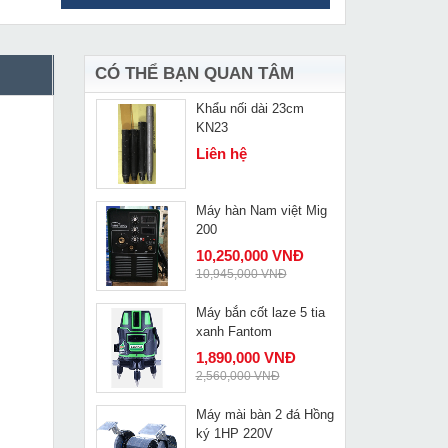
Máy soi Makita
MUA NGAY
RP1800
7,347,000 VNĐ
7,652,000 VNĐ
CÓ THỂ BẠN QUAN TÂM
Khẩu nối dài 23cm
MUA NGAY
KN23
Liên hệ
Máy hàn Nam việt Mig
MUA NGAY
200
10,250,000 VNĐ
10,945,000 VNĐ
Máy bắn cốt laze 5 tia
MUA NGAY
xanh Fantom
1,890,000 VNĐ
2,560,000 VNĐ
Máy mài bàn 2 đá Hồng
MUA NGAY
ký 1HP 220V