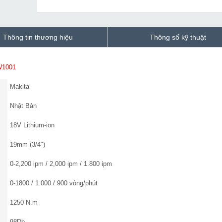
Thông tin thương hiệu
Thông số kỹ thuật
W1001
Makita
Nhật Bản
18V Lithium-ion
19mm (3/4")
0-2,200 ipm / 2,000 ipm / 1.800 ipm
0-1800 / 1.000 / 900 vòng/phút
1250 N.m
98Db