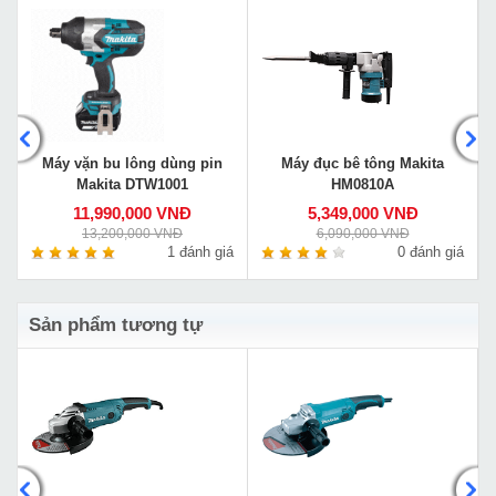
Máy vặn bu lông dùng pin
Máy đục bê tông Makita
Makita DTW1001
HM0810A
11,990,000 VNĐ
5,349,000 VNĐ
13,200,000 VNĐ
6,090,000 VNĐ
á
1 đánh giá
0 đánh giá
Sản phẩm tương tự