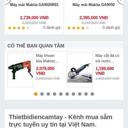
Máy mài Makita GA9020R01
Máy mài Makita GA9050
2,739,000 VNĐ
2,395,000 VNĐ
3,090,000 VNĐ
3,150,000 VNĐ
á
0 đánh giá
0 đánh giá
CÓ THỂ BẠN QUAN TÂM
Máy khoan
Máy cắt đá có
búa Maktec
vòi nước
MT870
Caowang
Đ
2,079,000
1,199,000
CW1332
VNĐ
VNĐ
Đ
2,890,000 VNĐ
1,490,000 VNĐ
MUA NGAY
MUA NGAY
Thietbidiencamtay
- Kênh mua sắm
trực tuyến uy tín tại Việt Nam.