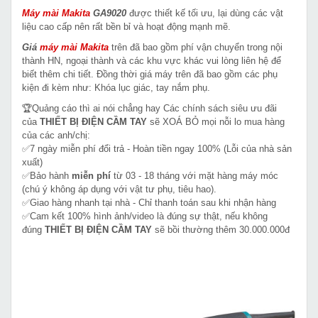
Máy mài Makita
GA9020
được thiết kế tối ưu, lại dùng các vật
liệu cao cấp nên rất bền bỉ và hoạt động mạnh mẽ.
Giá
máy mài
Makita
trên đã bao gồm phí vận chuyển trong nội
thành HN, ngoại thành và các khu vực khác vui lòng liên hệ để
biết thêm chi tiết. Đồng thời giá máy trên đã bao gồm các phụ
kiện đi kèm như: Khóa lục giác, tay nắm phụ.
🏆Quảng cáo thì ai nói chẳng hay Các chính sách siêu ưu đãi
của
THIẾT BỊ ĐIỆN CẦM TAY
sẽ XOÁ BỎ mọi nỗi lo mua hàng
của các anh/chị:
✅7 ngày miễn phí đổi trả - Hoàn tiền ngay 100% (Lỗi của nhà sản
xuất)
✅Bảo hành
miễn phí
từ 03 - 18 tháng với mặt hàng máy móc
(chú ý không áp dụng với vật tư phụ, tiêu hao).
✅Giao hàng nhanh tại nhà - Chỉ thanh toán sau khi nhận hàng
✅Cam kết 100% hình ảnh/video là đúng sự thật, nếu không
đúng
THIẾT BỊ ĐIỆN CẦM TAY
sẽ bồi thường thêm 30.000.000đ