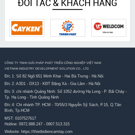
ĐỐI TÁC & KHÁCH HÀNG
CÔNG TY TNHH GIẢI PHÁP PHÁT TRIỂN CÔNG NGHIỆP VIỆT NAM
VIETNAM INDUSTRY DEVELOPMENT SOLUTION CO., LTD
Đ/c 1: Số 82 Ngõ 651 Minh Khai - Hai Bà Trưng - Hà Nội.
Đ/c 2: A3D1 - DX13 - KĐT Đặng Xá - Gia Lâm - Hà Nội
Đ/c 3: chi nhánh Quảng Ninh: Số 1052 đường Hạ Long - P. Bãi Cháy -
Tp. Hạ Long - Tỉnh Quảng Ninh
Đ/c 4: Chi nhánh TP. HCM - 70/55/3 Nguyễn Sỹ Sách, P.15, Q.Tân
Bình, Tp.HCM
MST: 0107527617
Hotline:
0972.888.247
-
0907.513.315
Website:
https://thietbidiencamtay.com