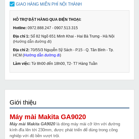
GIAO HÀNG MIỄN PHÍ NỘI THÀNH
HỖ TRỢ ĐẶT HÀNG QUA ĐIỆN THOẠI:
Hotline:
0972.888.247 - 0907.513.315
Địa chỉ 1:
Số 82 Ngõ 651 Minh Khai - Hai Bà Trưng - Hà Nội
(
Hướng dẫn đường đi
)
Địa chỉ 2:
70/55/3 Nguyễn Sỹ Sách - P.15 - Q. Tân Bình - Tp.
HCM (
Hướng dẫn đường đi
)
Làm việc:
Từ 8h00 đến 18h00, T2- T7 Hàng Tuần
Giới thiệu
Máy mài Makita GA9020
Máy mài Makita GA9020
là dòng máy mài cỡ lớn với đường
kính đĩa lên tới 230mm, được phát triển để dùng trong công
nghiệp với độ bền vượt trội.