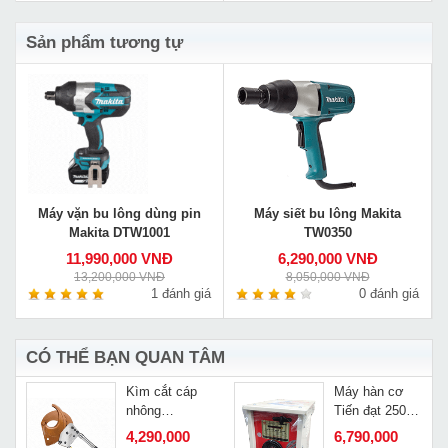
Sản phẩm tương tự
Máy vặn bu lông dùng pin
Máy siết bu lông Makita
Makita DTW1001
TW0350
11,990,000 VNĐ
6,290,000 VNĐ
13,200,000 VNĐ
8,050,000 VNĐ
1 đánh giá
0 đánh giá
CÓ THỂ BẠN QUAN TÂM
Kìm cắt cáp
Máy hàn cơ
nhông
Tiến đạt 250A-
Changyou
220/380V
4,290,000
6,790,000