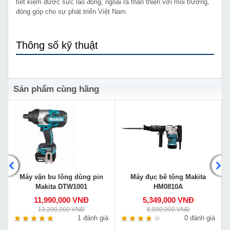
tiết kiệm được sức lao động, ngoài ra thân thiện với môi trường,
đóng góp cho sự phát triển Việt Nam.
Thông số kỹ thuật
Sản phẩm cùng hãng
Máy vặn bu lông dùng pin
Máy đục bê tông Makita
Makita DTW1001
HM0810A
11,990,000 VNĐ
5,349,000 VNĐ
13,200,000 VNĐ
6,090,000 VNĐ
á
1 đánh giá
0 đánh giá