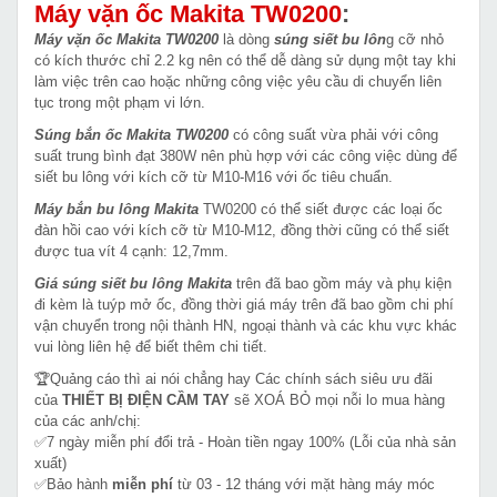
Máy vặn ốc Makita TW0200
:
Máy vặn ốc Makita TW0200
là dòng
súng siết bu lôn
g cỡ nhỏ
có kích thước chỉ 2.2 kg nên có thể dễ dàng sử dụng một tay khi
làm việc trên cao hoặc những công việc yêu cầu di chuyển liên
tục trong một phạm vi lớn.
Súng bắn ốc Makita TW0200
có công suất vừa phải với công
suất trung bình đạt 380W nên phù hợp với các công việc dùng để
siết bu lông với kích cỡ từ M10-M16 với ốc tiêu chuẩn.
Máy bắn bu lông Makita
TW0200 có thể siết được các loại ốc
đàn hồi cao với kích cỡ từ M10-M12, đồng thời cũng có thể siết
được tua vít 4 cạnh: 12,7mm.
Giá súng siết bu lông Makita
trên đã bao gồm máy và phụ kiện
đi kèm là tuýp mở ốc, đồng thời giá máy trên đã bao gồm chi phí
vận chuyển trong nội thành HN, ngoại thành và các khu vực khác
vui lòng liên hệ để biết thêm chi tiết.
🏆Quảng cáo thì ai nói chẳng hay Các chính sách siêu ưu đãi
của
THIẾT BỊ ĐIỆN CẦM TAY
sẽ XOÁ BỎ mọi nỗi lo mua hàng
của các anh/chị:
✅7 ngày miễn phí đổi trả - Hoàn tiền ngay 100% (Lỗi của nhà sản
xuất)
✅Bảo hành
miễn phí
từ 03 - 12 tháng với mặt hàng máy móc