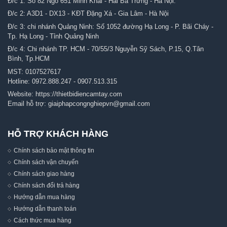
Đ/c 1: Số 82 Ngõ 651 Minh Khai - Hai Bà Trưng - Hà Nội.
Đ/c 2: A3D1 - DX13 - KĐT Đặng Xá - Gia Lâm - Hà Nội
Đ/c 3: chi nhánh Quảng Ninh: Số 1052 đường Hạ Long - P. Bãi Cháy -
Tp. Hạ Long - Tỉnh Quảng Ninh
Đ/c 4: Chi nhánh TP. HCM - 70/55/3 Nguyễn Sỹ Sách, P.15, Q.Tân
Bình, Tp.HCM
MST: 0107527617
Hotline:
0972.888.247
-
0907.513.315
Website:
https://thietbidiencamtay.com
Email hỗ trợ:
giaiphapcongnghiepvn@gmail.com
HỖ TRỢ KHÁCH HÀNG
Chính sách bảo mật thông tin
Chính sách vận chuyển
Chính sách giao hàng
Chính sách đổi trả hàng
Hướng dẫn mua hàng
Hướng dẫn thanh toán
Cách thức mua hàng