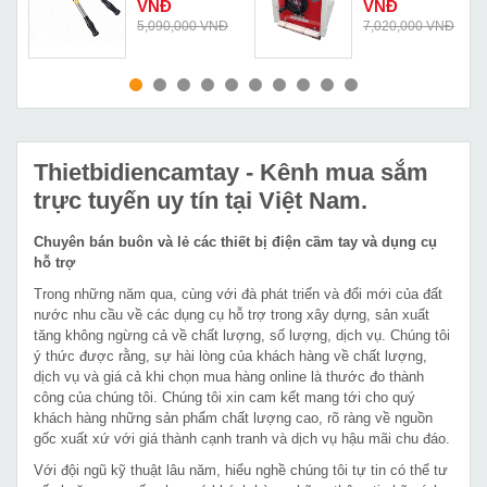
J100
VNĐ
VNĐ
Đ
5,090,000 VNĐ
7,020,000 VNĐ
MUA NGAY
MUA NGAY
Thietbidiencamtay
- Kênh mua sắm
trực tuyến uy tín tại Việt Nam.
Chuyên bán buôn và lẻ các thiết bị điện cầm tay và dụng cụ
hỗ trợ
Trong những năm qua, cùng với đà phát triển và đổi mới của đất
nước nhu cầu về các dụng cụ hỗ trợ trong xây dựng, sản xuất
tăng không ngừng cả về chất lượng, số lượng, dịch vụ. Chúng tôi
ý thức được rằng, sự hài lòng của khách hàng về chất lượng,
dịch vụ và giá cả khi chọn mua hàng online là thước đo thành
công của chúng tôi. Chúng tôi xin cam kết mang tới cho quý
khách hàng những sản phẩm chất lượng cao, rõ ràng về nguồn
gốc xuất xứ với giá thành cạnh tranh và dịch vụ hậu mãi chu đáo.
Với đội ngũ kỹ thuật lâu năm, hiểu nghề chúng tôi tự tin có thể tư