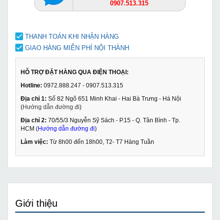
0907.513.315
THANH TOÁN KHI NHẬN HÀNG
GIAO HÀNG MIỄN PHÍ NỘI THÀNH
HỖ TRỢ ĐẶT HÀNG QUA ĐIỆN THOẠI:
Hotline:
0972.888.247 - 0907.513.315
Địa chỉ 1:
Số 82 Ngõ 651 Minh Khai - Hai Bà Trưng - Hà Nội
(
Hướng dẫn đường đi
)
Địa chỉ 2:
70/55/3 Nguyễn Sỹ Sách - P.15 - Q. Tân Bình - Tp.
HCM (
Hướng dẫn đường đi
)
Làm việc:
Từ 8h00 đến 18h00, T2- T7 Hàng Tuần
Giới thiệu