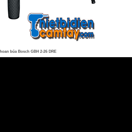
hoan búa Bosch GBH 2-26 DRE