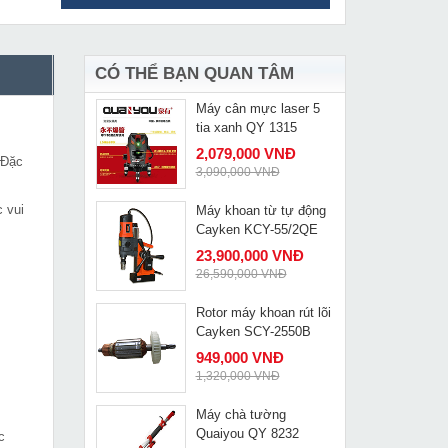
Mũi đột lỗ máy đột thủy
MUA NGAY
lực Changyou CH-70
349,000 VNĐ
470,000 VNĐ
CÓ THỂ BẠN QUAN TÂM
Máy cân mực laser 5
MUA NGAY
tia xanh QY 1315
2,079,000 VNĐ
 Đặc
3,090,000 VNĐ
 vui
Máy khoan từ tự động
MUA NGAY
Cayken KCY-55/2QE
23,900,000 VNĐ
26,590,000 VNĐ
Rotor máy khoan rút lõi
MUA NGAY
Cayken SCY-2550B
949,000 VNĐ
1,320,000 VNĐ
Máy chà tường
MUA NGAY
Quaiyou QY 8232
c