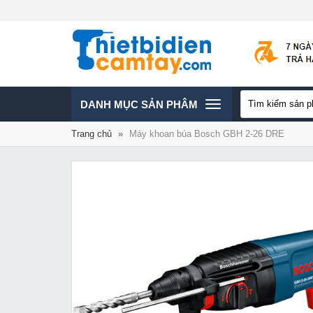
TOGGLE
DANH MỤC SẢN PHÂM
Trang chủ
»
Máy khoan búa Bosch GBH 2-26 DRE
NAVIGATION