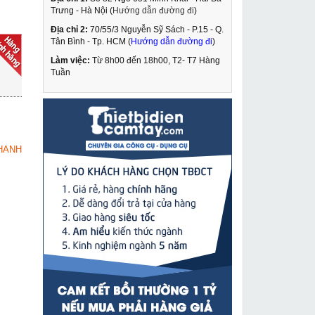
Trưng - Hà Nội (
Hướng dẫn đường đi
)
Địa chỉ 2:
70/55/3 Nguyễn Sỹ Sách - P.15 - Q.
Máy cắt bê tông Oubao
Tân Bình - Tp. HCM (
Hướng dẫn đường đi
)
OB-800
Làm việc:
Từ 8h00 đến 18h00, T2- T7 Hàng
31,949,000 VNĐ
Tuần
33,160,000 VNĐ
Máy cắt gạch Bosch
MUA NGAY
GDM 13-34
1,849,000 VNĐ
HANH
2,240,000 VNĐ
Kìm cắt cáp thủy lực
MUA NGAY
YP50
3,549,000 VNĐ
4,290,000 VNĐ
Máy đục bê tông Bosch
MUA NGAY
GSH 3E
5,839,000 VNĐ
6,890,000 VNĐ