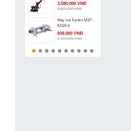
3,590,000 VNĐ
4,800,000 VNĐ
Máy soi Kynko M1P-
MUA NGAY
KD26-6
939,000 VNĐ
1,025,000 VNĐ
Máy cắt bê tông Oubao
MUA NGAY
OB-800
31,949,000 VNĐ
33,160,000 VNĐ
Máy cắt gạch Bosch
MUA NGAY
GDM 13-34
1,849,000 VNĐ
2,240,000 VNĐ
Kìm cắt cáp thủy lực
MUA NGAY
YP50
3,549,000 VNĐ
4,290,000 VNĐ