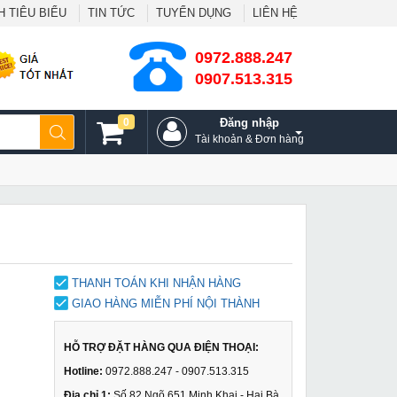
 TIÊU BIỂU
TIN TỨC
TUYỂN DỤNG
LIÊN HỆ
0972.888.247
0907.513.315
0
Đăng nhập
Tài khoản & Đơn hàng
THANH TOÁN KHI NHẬN HÀNG
GIAO HÀNG MIỄN PHÍ NỘI THÀNH
HỖ TRỢ ĐẶT HÀNG QUA ĐIỆN THOẠI:
Hotline:
0972.888.247 - 0907.513.315
Địa chỉ 1:
Số 82 Ngõ 651 Minh Khai - Hai Bà