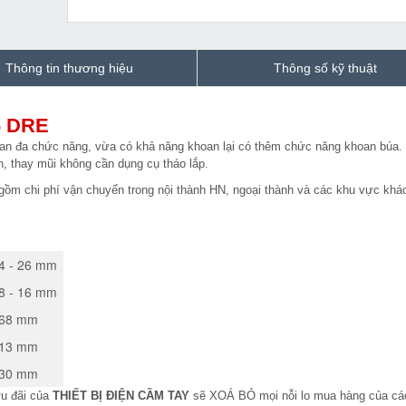
Thông tin thương hiệu
Thông số kỹ thuật
6 DRE
an đa chức năng, vừa có khả năng khoan lại có thêm chức năng khoan búa.
h, thay mũi không cần dụng cụ tháo lắp.
gồm chi phí vận chuyển trong nội thành HN, ngoại thành và các khu vực khác
4 - 26 mm
8 - 16 mm
68 mm
13 mm
30 mm
ưu đãi của
THIẾT BỊ ĐIỆN CẦM TAY
sẽ XOÁ BỎ mọi nỗi lo mua hàng của cá