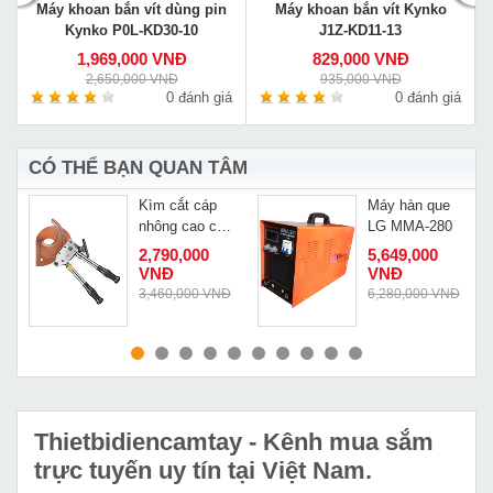
Máy khoan bắn vít dùng pin
Máy khoan bắn vít Kynko
Kynko P0L-KD30-10
J1Z-KD11-13
1,969,000 VNĐ
829,000 VNĐ
2,650,000 VNĐ
935,000 VNĐ
á
0 đánh giá
0 đánh giá
CÓ THỂ BẠN QUAN TÂM
y
Kìm cắt cáp
Máy hàn que
nhông cao cấp
LG MMA-280
-
Changyou J95
Đ
2,790,000
5,649,000
VNĐ
VNĐ
3,460,000 VNĐ
6,280,000 VNĐ
MUA NGAY
MUA NGAY
Thietbidiencamtay
- Kênh mua sắm
trực tuyến uy tín tại Việt Nam.