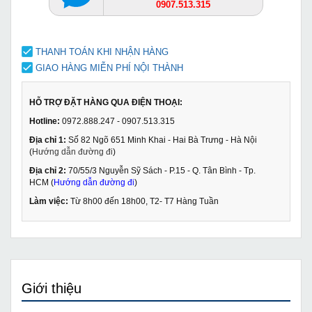
0907.513.315
THANH TOÁN KHI NHẬN HÀNG
GIAO HÀNG MIỄN PHÍ NỘI THÀNH
HỖ TRỢ ĐẶT HÀNG QUA ĐIỆN THOẠI:
Hotline:
0972.888.247 - 0907.513.315
Địa chỉ 1:
Số 82 Ngõ 651 Minh Khai - Hai Bà Trưng - Hà Nội
(
Hướng dẫn đường đi
)
Địa chỉ 2:
70/55/3 Nguyễn Sỹ Sách - P.15 - Q. Tân Bình - Tp.
HCM (
Hướng dẫn đường đi
)
Làm việc:
Từ 8h00 đến 18h00, T2- T7 Hàng Tuần
Giới thiệu