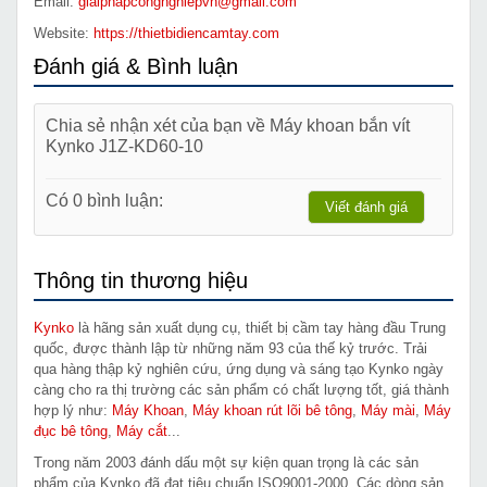
Email:
giaiphapcongnghiepvn@gmail.com
Website:
https://thietbidiencamtay.com
Đánh giá & Bình luận
Chia sẻ nhận xét của bạn về Máy khoan bắn vít
Kynko J1Z-KD60-10
Có 0 bình luận:
Viết đánh giá
Thông tin thương hiệu
Kynko
là hãng sản xuất dụng cụ, thiết bị cầm tay hàng đầu Trung
quốc, được thành lập từ những năm 93 của thế kỷ trước. Trải
qua hàng thập kỷ nghiên cứu, ứng dụng và sáng tạo Kynko ngày
càng cho ra thị trường các sản phẩm có chất lượng tốt, giá thành
hợp lý như:
Máy Khoan
,
Máy khoan rút lõi bê tông
,
Máy mài
,
Máy
đục bê tông
,
Máy cắt
...
Trong năm 2003 đánh dấu một sự kiện quan trọng là các sản
phẩm của Kynko đã đạt tiêu chuẩn ISO9001-2000. Các dòng sản