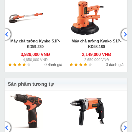
Máy chà tường Kynko S1P-
Máy chà tường Kynko S1P-
KD59-230
KD58-180
3,929,000 VNĐ
2,149,000 VNĐ
4,850,000 VNĐ
2,650,000 VNĐ
á
0 đánh giá
0 đánh giá
Sản phẩm tương tự