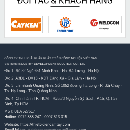
ĐỐI TÁC & KHÁCH HÀNG
CÔNG TY TNHH GIẢI PHÁP PHÁT TRIỂN CÔNG NGHIỆP VIỆT NAM
VIETNAM INDUSTRY DEVELOPMENT SOLUTION CO., LTD
Đ/c 1: Số 82 Ngõ 651 Minh Khai - Hai Bà Trưng - Hà Nội.
Đ/c 2: A3D1 - DX13 - KĐT Đặng Xá - Gia Lâm - Hà Nội
Đ/c 3: chi nhánh Quảng Ninh: Số 1052 đường Hạ Long - P. Bãi Cháy -
Tp. Hạ Long - Tỉnh Quảng Ninh
Đ/c 4: Chi nhánh TP. HCM - 70/55/3 Nguyễn Sỹ Sách, P.15, Q.Tân
Bình, Tp.HCM
MST: 0107527617
Hotline:
0972.888.247
-
0907.513.315
Website:
https://thietbidiencamtay.com
Email hỗ trợ:
giaiphapcongnghiepvn@gmail.com