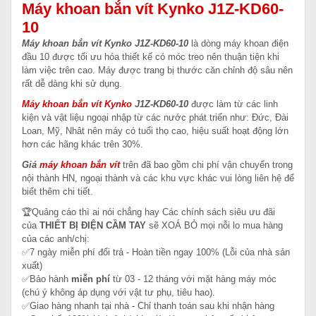
Máy khoan bắn vít Kynko J1Z-KD60-
10
Máy khoan bắn vít Kynko J1Z-KD60-10
là dòng máy khoan điện
đầu 10 được tối ưu hóa thiết kế có móc treo nên thuận tiện khi
làm việc trên cao. Máy được trang bị thước căn chỉnh độ sâu nên
rất dễ dàng khi sử dụng.
Máy khoan bắn vít Kynko
J1Z-KD60-10
được làm từ các linh
kiện và vật liệu ngoại nhập từ các nước phát triển như: Đức, Đài
Loan, Mỹ, Nhât nên máy có tuổi thọ cao, hiệu suất hoạt động lớn
hơn các hãng khác trên 30%.
Giá
máy khoan bắn vít
trên đã bao gồm chi phí vận chuyển trong
nội thành HN, ngoại thành và các khu vực khác vui lòng liên hệ để
biết thêm chi tiết.
🏆Quảng cáo thì ai nói chẳng hay Các chính sách siêu ưu đãi
của
THIẾT BỊ ĐIỆN CẦM TAY
sẽ XOÁ BỎ mọi nỗi lo mua hàng
của các anh/chị:
✅7 ngày miễn phí đổi trả - Hoàn tiền ngay 100% (Lỗi của nhà sản
xuất)
✅Bảo hành
miễn phí
từ 03 - 12 tháng với mặt hàng máy móc
(chú ý không áp dụng với vật tư phụ, tiêu hao).
✅Giao hàng nhanh tại nhà - Chỉ thanh toán sau khi nhận hàng