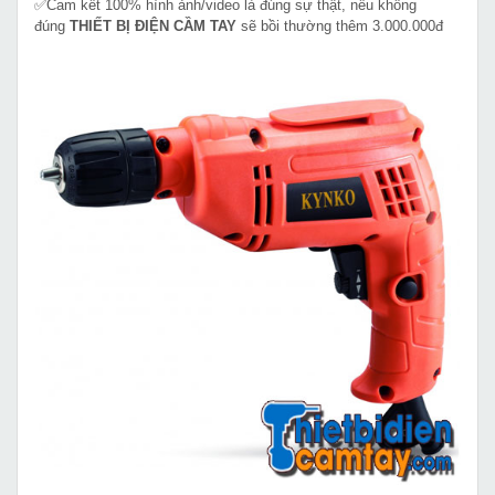
✅Cam kết 100% hình ảnh/video là đúng sự thật, nếu không
đúng
THIẾT BỊ ĐIỆN CẦM TAY
sẽ bồi thường thêm 3.000.000đ