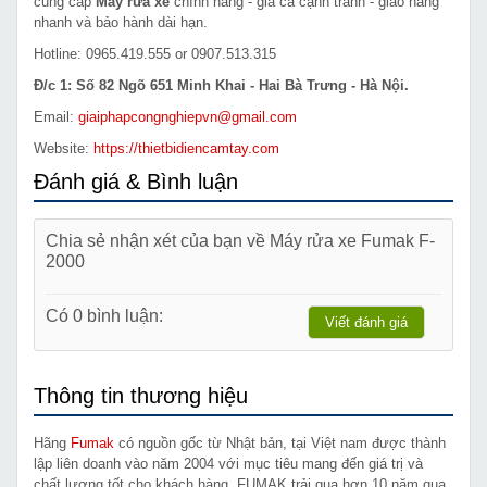
cung cấp
Máy rửa xe
chính hãng - giá cả cạnh tranh - giao hàng
nhanh và bảo hành dài hạn.
Hotline: 0965.419.555 or 0907.513.315
Đ/c 1: Số 82 Ngõ 651 Minh Khai - Hai Bà Trưng - Hà Nội.
Email:
giaiphapcongnghiepvn@gmail.com
Website:
https://thietbidiencamtay.com
Đánh giá & Bình luận
Chia sẻ nhận xét của bạn về Máy rửa xe Fumak F-
2000
Có 0 bình luận:
Viết đánh giá
Thông tin thương hiệu
Hãng
Fumak
có nguồn gốc từ Nhật bản, tại Việt nam được thành
lập liên doanh vào năm 2004 với mục tiêu mang đến giá trị và
chất lượng tốt cho khách hàng, FUMAK trải qua hơn 10 năm qua