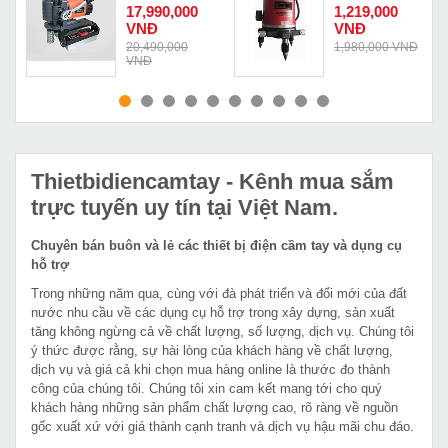
Cayken SCY-
giá rẻ Lion
Đ
17,990,000
1,219,000
38SWPM
King
VNĐ
VNĐ
Đ
20,490,000
1,980,000 VNĐ
VNĐ
MUA NGAY
MUA NGAY
Thietbidiencamtay
- Kênh mua sắm
trực tuyến uy tín tại Việt Nam.
Chuyên bán buôn và lẻ các thiết bị điện cầm tay và dụng cụ
hỗ trợ
Trong những năm qua, cùng với đà phát triển và đổi mới của đất
nước nhu cầu về các dụng cụ hỗ trợ trong xây dựng, sản xuất
tăng không ngừng cả về chất lượng, số lượng, dịch vụ. Chúng tôi
ý thức được rằng, sự hài lòng của khách hàng về chất lượng,
dịch vụ và giá cả khi chọn mua hàng online là thước đo thành
công của chúng tôi. Chúng tôi xin cam kết mang tới cho quý
khách hàng những sản phẩm chất lượng cao, rõ ràng về nguồn
gốc xuất xứ với giá thành cạnh tranh và dịch vụ hậu mãi chu đáo.