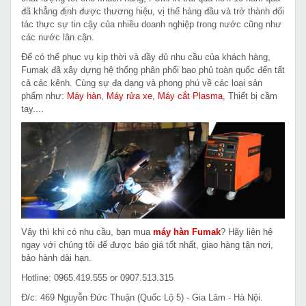
đã khẳng định được thương hiệu, vị thế hàng đầu và trở thành đối
tác thực sự tin cậy của nhiều doanh nghiệp trong nước cũng như
các nước lân cận.
Để có thể phục vụ kịp thời và đầy đủ nhu cầu của khách hàng,
Fumak đã xây dựng hệ thống phân phối bao phủ toàn quốc đến tất
cả các kênh. Cùng sự đa dạng và phong phú về các loại sản
phẩm như:
Máy hàn
,
Máy rửa xe
,
Máy cắt Plasma
, Thiết bị cầm
tay....
Vậy thì khi có nhu cầu, bạn mua
máy hàn Fumak
? Hãy liên hệ
ngay với chúng tôi để được báo giá tốt nhất, giao hàng tận nơi,
bảo hành dài hạn.
Hotline: 0965.419.555 or 0907.513.315
Đ/c: 469 Nguyễn Đức Thuận (Quốc Lộ 5) - Gia Lâm - Hà Nội.