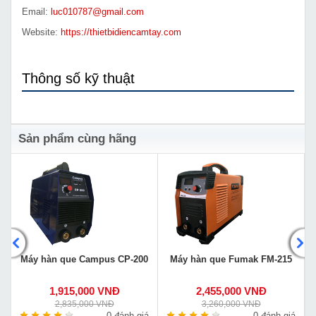
Email:
luc010787@gmail.com
Website:
https://thietbidiencamtay.com
Thông số kỹ thuật
Sản phẩm cùng hãng
Máy hàn que Campus CP-200
Máy hàn que Fumak FM-215
1,915,000 VNĐ
2,455,000 VNĐ
2,835,000 VNĐ
3,260,000 VNĐ
á
0 đánh giá
0 đánh giá