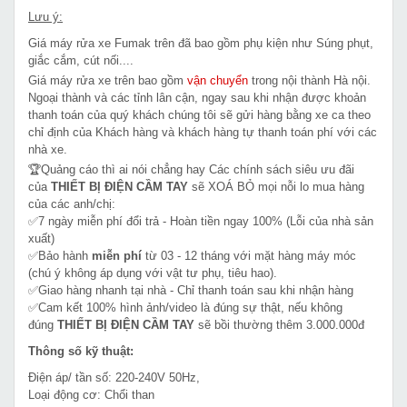
Lưu ý:
Giá máy rửa xe Fumak trên đã bao gồm phụ kiện như Súng phụt,
giắc cắm, cút nối....
Giá máy rửa xe trên bao gồm
vận chuyển
trong nội thành Hà nội.
Ngoại thành và các tỉnh lân cận, ngay sau khi nhận được khoản
thanh toán của quý khách chúng tôi sẽ gửi hàng bằng xe ca theo
chỉ định của Khách hàng và khách hàng tự thanh toán phí với các
nhà xe.
🏆Quảng cáo thì ai nói chẳng hay Các chính sách siêu ưu đãi
của
THIẾT BỊ ĐIỆN CẦM TAY
sẽ XOÁ BỎ mọi nỗi lo mua hàng
của các anh/chị:
✅7 ngày miễn phí đổi trả - Hoàn tiền ngay 100% (Lỗi của nhà sản
xuất)
✅Bảo hành
miễn phí
từ 03 - 12 tháng với mặt hàng máy móc
(chú ý không áp dụng với vật tư phụ, tiêu hao).
✅Giao hàng nhanh tại nhà - Chỉ thanh toán sau khi nhận hàng
✅Cam kết 100% hình ảnh/video là đúng sự thật, nếu không
đúng
THIẾT BỊ ĐIỆN CẦM TAY
sẽ bồi thường thêm 3.000.000đ
Thông số kỹ thuật:
Điện áp/ tần số: 220-240V 50Hz,
Loại động cơ: Chổi than