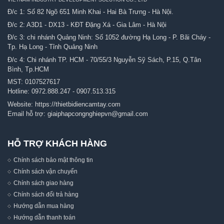
Đ/c 1: Số 82 Ngõ 651 Minh Khai - Hai Bà Trưng - Hà Nội.
Đ/c 2: A3D1 - DX13 - KĐT Đặng Xá - Gia Lâm - Hà Nội
Đ/c 3: chi nhánh Quảng Ninh: Số 1052 đường Hạ Long - P. Bãi Cháy -
Tp. Hạ Long - Tỉnh Quảng Ninh
Đ/c 4: Chi nhánh TP. HCM - 70/55/3 Nguyễn Sỹ Sách, P.15, Q.Tân
Bình, Tp.HCM
MST: 0107527617
Hotline:
0972.888.247
-
0907.513.315
Website:
https://thietbidiencamtay.com
Email hỗ trợ:
giaiphapcongnghiepvn@gmail.com
HỖ TRỢ KHÁCH HÀNG
Chính sách bảo mật thông tin
Chính sách vận chuyển
Chính sách giao hàng
Chính sách đổi trả hàng
Hướng dẫn mua hàng
Hướng dẫn thanh toán