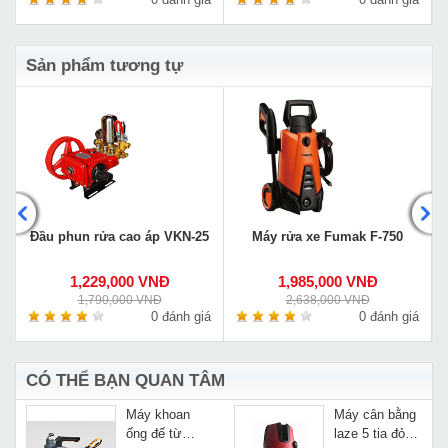
Sản phẩm tương tự
Đầu phun rửa cao áp VKN-25
Máy rửa xe Fumak F-750
1,229,000 VNĐ
1,985,000 VNĐ
1,790,000 VNĐ
2,638,000 VNĐ
á
0 đánh giá
0 đánh giá
CÓ THỂ BẠN QUAN TÂM
Máy khoan
Máy cân bằng
ống đế từ
laze 5 tia đỏ