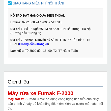
GIAO HÀNG MIỄN PHÍ NỘI THÀNH
HỖ TRỢ ĐẶT HÀNG QUA ĐIỆN THOẠI:
Hotline:
0972.888.247 - 0907.513.315
Địa chỉ 1:
Số 82 Ngõ 651 Minh Khai - Hai Bà Trưng - Hà Nội
(
Hướng dẫn đường đi
)
Địa chỉ 2:
70/55/3 Nguyễn Sỹ Sách - P.15 - Q. Tân Bình - Tp.
HCM (
Hướng dẫn đường đi
)
Làm việc:
Từ 8h00 đến 18h00, T2- T7 Hàng Tuần
Giới thiệu
Máy rửa xe Fumak F-2000
Máy rửa xe
Fumak
được áp dụng công nghệ tiên tiến của Nhật
bản chính vì vậy có khả năng tiết kiệm điện và nước một cách tối
đa.