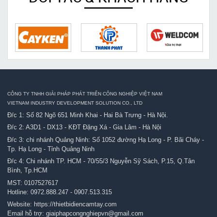
CÔNG TY TNHH GIẢI PHÁP PHÁT TRIỂN CÔNG NGHIỆP VIỆT NAM
VIETNAM INDUSTRY DEVELOPMENT SOLUTION CO., LTD
Đ/c 1: Số 82 Ngõ 651 Minh Khai - Hai Bà Trưng - Hà Nội.
Đ/c 2: A3D1 - DX13 - KĐT Đặng Xá - Gia Lâm - Hà Nội
Đ/c 3: chi nhánh Quảng Ninh: Số 1052 đường Hạ Long - P. Bãi Cháy -
Tp. Hạ Long - Tỉnh Quảng Ninh
Đ/c 4: Chi nhánh TP. HCM - 70/55/3 Nguyễn Sỹ Sách, P.15, Q.Tân
Bình, Tp.HCM
MST: 0107527617
Hotline:
0972.888.247
-
0907.513.315
Website:
https://thietbidiencamtay.com
Email hỗ trợ:
giaiphapcongnghiepvn@gmail.com