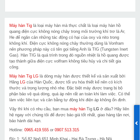
Máy hàn Tig
là loại máy hàn mà thực chất là loại máy hàn hồ
quang điện cực không nóng chảy trong môi trường khí trơ là Ar,
He để ngăn cản những tác động có hại của oxy và nito trong
không khí. Điện cực không nóng chảy thường dùng là Vonfram
nên phương pháp này có tên gọi tiếng Anh là TIG (Tungsten Inert
Gas). Hàn TIG là quá trình trong đó nguồn nhiệt là hồ quang được
tạo thành giữa điện cực volfram không tiêu hủy và chi tiết gia
công.
Máy hàn Tig LG
là dòng máy hàn được thiết kế và sản xuất bởi
Hãng
LG
của Hàn Quốc, được tối ưu hóa thiết kế nên có kích
thước và trọng lượng nhỏ nhẹ. Đặc biệt máy được trang bị bộ
phận bảo vệ quá dòng, quá áp nên rất an toàn khi làm việc. Có thể
làm việc liên tục và cân bằng tự động khi điện áp không ổn định.
Vậy thì khi có nhu cầu, bạn mua
máy hàn
Tig
LG
ở đâu? Hãy liên
hệ ngay với chúng tôi để được báo giá tốt nhất, giao hàng tận nơi,
bảo hành dài hạn.
Hotline:
0965.419.555
or
0907.513.315
Đ/c 1: Số 82 Ngõ 651 Minh Khai - Hai Bà Trưng - Hà Nội.