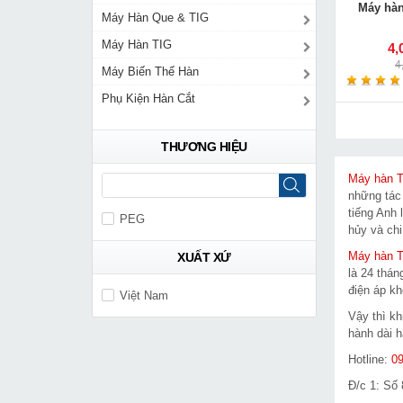
Máy hàn
Máy Hàn Que & TIG
Máy Hàn TIG
4,
4
Máy Biến Thế Hàn
Phụ Kiện Hàn Cắt
THƯƠNG HIỆU
Máy hàn T
những tác
tiếng Anh 
PEG
hủy và chi
Máy hàn 
XUẤT XỨ
là 24 thán
điện áp kh
Việt Nam
Vậy thì k
hành dài h
Hotline:
09
Đ/c 1: Số 