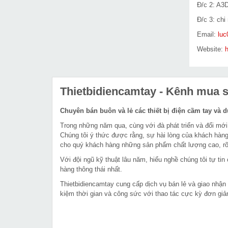
Đ/c 2: A3
Đ/c 3: ch
Email:
lu
Website:
h
Thietbidiencamtay
- Kênh mua sắ
Chuyên bán buôn và lẻ các thiết bị điện cầm tay và 
Trong những năm qua, cùng với đà phát triển và đổi mới
Chúng tôi ý thức được rằng, sự hài lòng của khách hàng
cho quý khách hàng những sản phẩm chất lượng cao, rõ 
Với đội ngũ kỹ thuật lâu năm, hiểu nghề chúng tôi tự t
hàng thông thái nhất.
Thietbidiencamtay cung cấp dịch vụ bán lẻ và giao nhận
kiệm thời gian và công sức với thao tác cực kỳ đơn giả