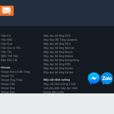
 Hàn Cơ
Máy đục bê tông DCK
 Hàn MIG
Máy Đục Bê Tông Quaiyou
 Hàn Que
Máy đục bê tông DCA
 Hàn Que & TIG
Máy đục bê tông Sencan
 Hàn TIG
Máy đục bê tông Bosch
 Biến Thế Hàn
Máy đục bê tông Makita
 Kiện Hàn Cắt
Máy đục bê tông Dongcheng
Máy đục bê tông FEG
y Khoan
Máy đục bê tông Kynko
 Khoan Rút Lõi Bê Tông
Máy đục bê tông Kyntec
 Khoan Từ
Máy cắt rãnh tường
 Khoan Ống Thép
 Khoan Cần
Máy cắt rãnh tường 2 lưỡi
 Khoan Búa
Linh phụ kiện máy đục rãnh
 Khoan Bàn
tường điện nước
 khoan bắn vít
Máy cắt rãnh tường 5 lưỡi
 Đục Bê Tông
 đục bê tông Caowang