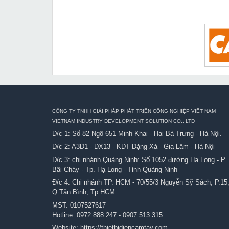
CÔNG TY TNHH GIẢI PHÁP PHÁT TRIỂN CÔNG NGHIỆP VIỆT NAM
VIETNAM INDUSTRY DEVELOPMENT SOLUTION CO., LTD
Đ/c 1: Số 82 Ngõ 651 Minh Khai - Hai Bà Trưng - Hà Nội.
Đ/c 2: A3D1 - DX13 - KĐT Đặng Xá - Gia Lâm - Hà Nội
Đ/c 3: chi nhánh Quảng Ninh: Số 1052 đường Hạ Long - P.
Bãi Cháy - Tp. Hạ Long - Tỉnh Quảng Ninh
Đ/c 4: Chi nhánh TP. HCM - 70/55/3 Nguyễn Sỹ Sách, P.15
Q.Tân Bình, Tp.HCM
MST: 0107527617
Hotline:
0972.888.247
-
0907.513.315
Website:
https://thietbidiencamtay.com