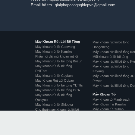
Email hỗ trợ:
giaiphapcongnghiepvn@gmail.com
Máy Khoan Rút Lõi Bê Tông
Máy khoan rút lõi bê tông
Máy khoan rút lõi Caowang
Dongcheng
Máy khoan rút lõi Kamiko
Máy khoan rút lõi bê tông Ke
Khẩu nối dài mũi khoan rút lõi
Mũi khoan rút lõi bê tông
Máy khoan rút lõi bê tông Bosun
Máy khoan rút lõi bê tông Ky
Máy khoan rút lõi bê tông
Máy khoan rút lõi bê tông
DrillFast
Keyang
Máy khoan rút lõi Cayken
Máy khoan rút lõi bê tông JD
Máy Khoan Rút Lõi Oubao
Power
Máy khoan rút lõi bê tông YETIts
Máy khoan rút lõi bê tông De
Máy khoan rút lõi bê tông DCA
Máy Khoan Từ
Máy khoan rút lõi bê tông
Máy khoan từ Magbroach
Quaiyou
Máy Khoan Từ Kamiko
Máy khoan rút lõi Shibuya
Máy khoan từ Oubao
Cho thuê máy khoan rút lõi bê
Máy khoan từ Ken
tông
Máy khoan từ Dongcheng
Linh phụ kiện máy khoan rút lõi
Linh phụ kiện máy khoan từ
bê tông
Máy khoan từ Cayken