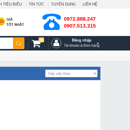
 TIÊU BIỂU
TIN TỨC
TUYỂN DỤNG
LIÊN HỆ
0972.888.247
0907.513.315
0
Đăng nhập
Tài khoản & Đơn hàng