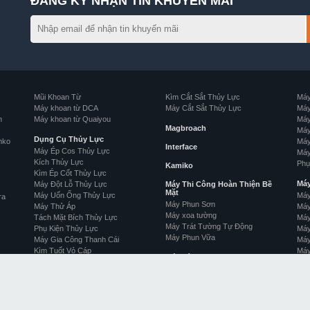
ĐĂNG KÝ NHẬN TIN KHUYẾN MÃI
Mũi Khoan Từ
Kìm Cắt Sắt Thủy Lực
Máy
Máy khoan từ DCA
Máy Cắt Sắt Thủy Lực
Máy
n
Máy khoan từ Quaiyou
Máy
Magbroach
Máy
Dụng Cụ Thủy Lực
nko
Máy
Interface
Máy Ép Cos Thủy Lực
Máy
Kích Thủy Lực
Phụ
Kamiko
Kìm Ép Cốt Thủy Lực
Má
Máy Đột Lỗ Thủy Lực
Máy Thi Công Hoàn Thiện Bề
Mặt
Máy Uốn Ống Thủy Lực
Máy
ra
Máy Phun Sơn
Máy Thử Áp
Máy
Máy xoa tường
Tách Mặt Bích Thủy Lực
Máy
Máy Trát Tường Tự Động
Phụ Kiện Thủy Lực
Máy
Máy Phun Vữa
Máy Gia Công Thanh Cái
Máy
Kìm Tuốt Vỏ Cáp
Máy
Máy Hàn
Kìm Cắt Đai Ốc Thủy Lực
Máy
Máy Phát Hàn
Bơm Thủy Lực
Máy Hàn Bấm
Máy
Kìm Cắt Cáp Thủy Lực
Cắt Plasma
Máy
Cảo Thủy Lực