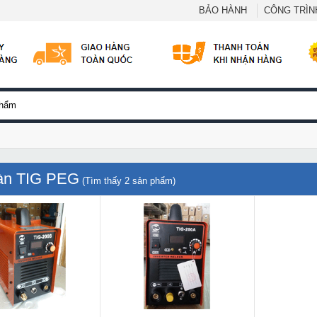
BẢO HÀNH
CÔNG TRÌNH
àn TIG PEG
(Tìm thấy
2
sản phẩm)