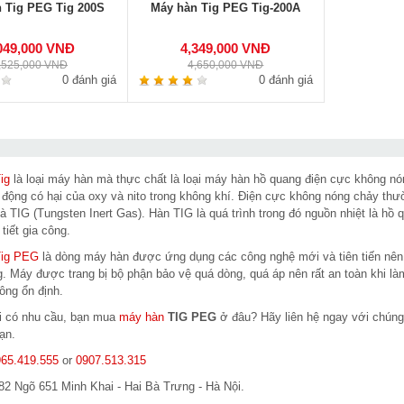
 Tig PEG Tig 200S
Máy hàn Tig PEG Tig-200A
049,000 VNĐ
4,349,000 VNĐ
,525,000 VNĐ
4,650,000 VNĐ
0 đánh giá
0 đánh giá
ig
là loại máy hàn mà thực chất là loại máy hàn hồ quang điện cực không nón
 động có hại của oxy và nito trong không khí. Điện cực không nóng chảy th
là TIG (Tungsten Inert Gas). Hàn TIG là quá trình trong đó nguồn nhiệt là hồ
 tiết gia công.
Tig PEG
là dòng máy hàn được ứng dụng các công nghệ mới và tiên tiến nên r
g. Máy được trang bị bộ phận bảo vệ quá dòng, quá áp nên rất an toàn khi làm
ông ổn định.
hi có nhu cầu, bạn mua
máy hàn
TIG PEG
ở đâu? Hãy liên hệ ngay với chúng 
ạn.
65.419.555
or
0907.513.315
82 Ngõ 651 Minh Khai - Hai Bà Trưng - Hà Nội.