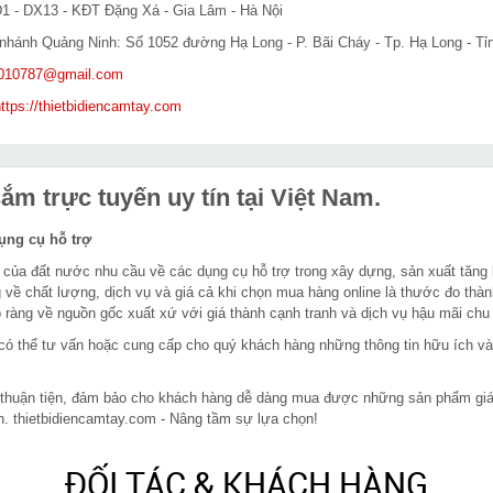
D1 - DX13 - KĐT Đặng Xá - Gia Lâm - Hà Nội
i nhánh Quảng Ninh: Số 1052 đường Hạ Long - P. Bãi Cháy - Tp. Hạ Long - T
c010787@gmail.com
ttps://thietbidiencamtay.com
m trực tuyến uy tín tại Việt Nam.
dụng cụ hỗ trợ
 của đất nước nhu cầu về các dụng cụ hỗ trợ trong xây dựng, sản xuất tăng
 về chất lượng, dịch vụ và giá cả khi chọn mua hàng online là thước đo thàn
ràng về nguồn gốc xuất xứ với giá thành cạnh tranh và dịch vụ hậu mãi chu
in có thể tư vấn hoặc cung cấp cho quý khách hàng những thông tin hữu ích v
 thuận tiện, đảm bảo cho khách hàng dễ dàng mua được những sản phẩm giá rẻ
n. thietbidiencamtay.com - Nâng tầm sự lựa chọn!
ĐỐI TÁC & KHÁCH HÀNG