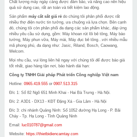
Chất lượng máy ngày càng được đảm bảo, và nâng cao nên hiệu
quả sử dụng cao, rất an toàn và tiết kiệm lao động.
Sản phẩm
máy cắt sắt giá rẻ
do chúng tôi phân phối được rất
nhiều thợ điện nước tin tưởng, ưa chuộng và lựa chọn. Bên cạnh
đó, chúng tôi còn phân phối đa dạng các sản phẩm khác, đáp ứng
nhiều yêu cầu sử dụng, gồm: Máy khoan rút lõi bê tông, Máy bào
tường, Máy phun vữa, Máy mài, Máy đục bê tông...với nhiều mẫu
mã phong phú, đa dạng như: Jasic, Riland, Bosch, Caowang,
Welcom.
Mọi nhu cầu, vui lòng liên hệ ngay với chúng tôi để được báo giá
tốt nhất, giao hàng tận nơi, bảo hành dài hạn:
Công ty TNHH Giải pháp Phát triển Công nghiệp Việt nam
Hotline:
0965.419.555
or
0907.513.315
Đ/c 1: Số 82 Ngõ 651 Minh Khai - Hai Bà Trưng - Hà Nội.
Đ/c 2: A3D1 - DX13 - KĐT Đặng Xá - Gia Lâm - Hà Nội
Đ/c 3: chi nhánh Quảng Ninh: Số 1052 đường Hạ Long - P. Bãi
Cháy - Tp. Hạ Long - Tỉnh Quảng Ninh
Email:
luc010787@gmail.com
Website:
https://thietbidiencamtay.com