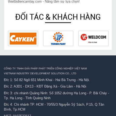
thietbidiencamtay.com - Nâng tầm sự lựa chọn!
ĐỐI TÁC & KHÁCH HÀNG
CÔNG TY TNHH GIẢI PHÁP PHÁT TRIỂN CÔNG NGHIỆP VIỆT NAM
VIETNAM INDUSTRY DEVELOPMENT SOLUTION CO., LTD
Đ/c 1: Số 82 Ngõ 651 Minh Khai - Hai Bà Trưng - Hà Nội.
Đ/c 2: A3D1 - DX13 - KĐT Đặng Xá - Gia Lâm - Hà Nội
Đ/c 3: chi nhánh Quảng Ninh: Số 1052 đường Hạ Long - P. Bãi Cháy -
Tp. Hạ Long - Tỉnh Quảng Ninh
Đ/c 4: Chi nhánh TP. HCM - 70/55/3 Nguyễn Sỹ Sách, P.15, Q.Tân
Bình, Tp.HCM