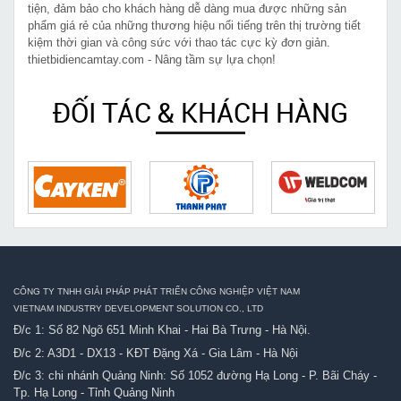
tiện, đảm bảo cho khách hàng dễ dàng mua được những sản
phẩm giá rẻ của những thương hiệu nổi tiếng trên thị trường tiết
kiệm thời gian và công sức với thao tác cực kỳ đơn giản.
thietbidiencamtay.com - Nâng tầm sự lựa chọn!
ĐỐI TÁC & KHÁCH HÀNG
CÔNG TY TNHH GIẢI PHÁP PHÁT TRIỂN CÔNG NGHIỆP VIỆT NAM
VIETNAM INDUSTRY DEVELOPMENT SOLUTION CO., LTD
Đ/c 1: Số 82 Ngõ 651 Minh Khai - Hai Bà Trưng - Hà Nội.
Đ/c 2: A3D1 - DX13 - KĐT Đặng Xá - Gia Lâm - Hà Nội
Đ/c 3: chi nhánh Quảng Ninh: Số 1052 đường Hạ Long - P. Bãi Cháy -
Tp. Hạ Long - Tỉnh Quảng Ninh