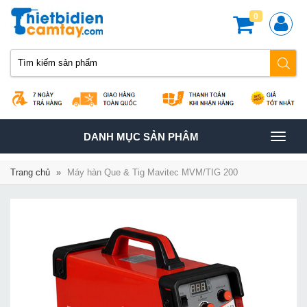
0
TOGGLE
DANH MỤC SẢN PHÂM
NAVIGATION
Trang chủ
»
Máy hàn Que & Tig Mavitec MVM/TIG 200