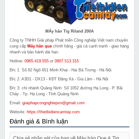
MÁy hàn Tig Riland 200A
Công ty TNHH Giải pháp Phát triển Công nghiệp Việt nam chuyên
cung cấp
Máy hàn que
chính hãng - giá cả cạnh tranh - giao hàng
nhanh và bảo hành dài hạn.
Hotline:
0965.419.555
or
0907.513.315
Đ/c 1: Số 82 Ngõ 651 Minh Khai - Hai Bà Trưng - Hà Nội.
Đ/c 2: A3D1 - DX13 - KĐT Đặng Xá - Gia Lâm - Hà Nội
Đ/c 3: chi nhánh Quảng Ninh: Số 1052 đường Hạ Long - P. Bãi
Cháy - Tp. Hạ Long - Tỉnh Quảng Ninh
Email:
giaiphapcongnghiepvn@gmail.com
Website:
https://thietbidiencamtay.com
Đánh giá & Bình luận
Chia sẻ nhận xét của bạn về Máy hàn Que & Tig