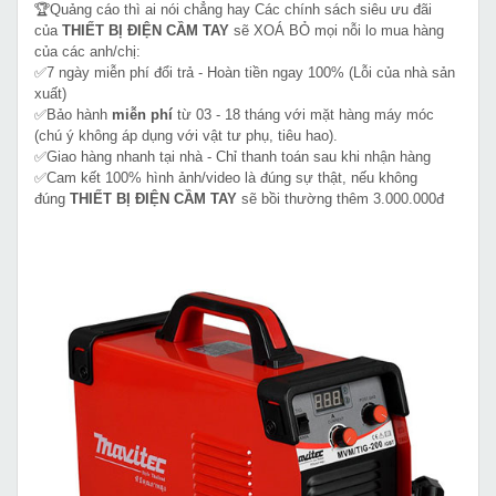
🏆Quảng cáo thì ai nói chẳng hay Các chính sách siêu ưu đãi
của
THIẾT BỊ ĐIỆN CẦM TAY
sẽ XOÁ BỎ mọi nỗi lo mua hàng
của các anh/chị:
✅7 ngày miễn phí đổi trả - Hoàn tiền ngay 100% (Lỗi của nhà sản
xuất)
✅Bảo hành
miễn phí
từ 03 - 18 tháng với mặt hàng máy móc
(chú ý không áp dụng với vật tư phụ, tiêu hao).
✅Giao hàng nhanh tại nhà - Chỉ thanh toán sau khi nhận hàng
✅Cam kết 100% hình ảnh/video là đúng sự thật, nếu không
đúng
THIẾT BỊ ĐIỆN CẦM TAY
sẽ bồi thường thêm 3.000.000đ