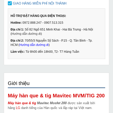
GIAO HÀNG MIỄN PHÍ NỘI THÀNH
HỖ TRỢ ĐẶT HÀNG QUA ĐIỆN THOẠI:
Hotline:
0972.888.247 - 0907.513.315
Địa chỉ 1:
Số 82 Ngõ 651 Minh Khai - Hai Bà Trưng - Hà Nội
(
Hướng dẫn đường đi
)
Địa chỉ 2:
70/55/3 Nguyễn Sỹ Sách - P.15 - Q. Tân Bình - Tp.
HCM (
Hướng dẫn đường đi
)
Làm việc:
Từ 8h00 đến 18h00, T2- T7 Hàng Tuần
Giới thiệu
Máy hàn que & tig Mavitec MVM/TIG 200
Máy hàn que & tig
Mavitec Mosfet 200
được sản xuất bởi
hãng
LG
danh tiếng của Hàn quốc và lắp ráp tại Việt nam.