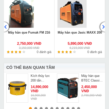
G
Máy hàn que Fumak FM 216
Máy hàn que Jasic MAXX 200
2,750,000 VNĐ
5,890,000 VNĐ
3,150,000 VNĐ
6,215,000 VNĐ
á
0 đánh giá
0 đánh giá
CÓ THỂ BẠN QUAN TÂM
Kích thủy lực
Máy hàn que
200 tấn
BTEC Classic
150mm
ARC-200A
Đ
14,890,000
2,450,000
Changyou
VNĐ
VNĐ
Đ
RSC200150
16,900,000
2,790,000 VNĐ
VNĐ